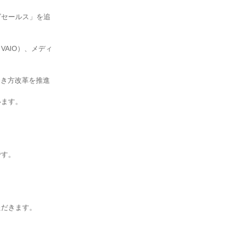
グセールス」を追
AIO）、メディ
働き方改革を推進
ます。

す。

だきます。
