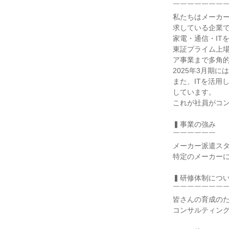
￣￣￣￣￣￣￣￣
私たちはメーカ
求している企業で
家電・通信・IT
東証プライム上場
ア事業まで多角的
2025年3月期に
また、ITを活用
しています。

これが社員がコン
▍事業の強み

￣￣￣￣￣￣

メーカー派遣スタ
特定のメーカーに
▍研修体制につい
￣￣￣￣￣￣￣￣
皆さんの育成のた
コンサルティング