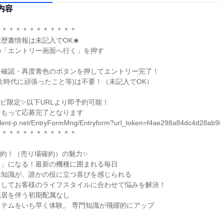
内容
＊＊＊＊＊＊＊＊＊＊＊

歴書情報は未記入でOK★

「エントリー画面へ行く」を押す

確認・再度青色のボタンを押してエントリー完了！

生時代に頑張ったこと等)は不要！（未記入でOK）

ビ限定✨以下URLより即予約可能！

もって応募完了となります

.talent-p.net/EntryFormMng/Entryform?url_token=f4ae298a84dc4d28ab
＊＊＊＊＊＊＊＊＊＊＊

約！（売り場確約）の魅力✨

」になる！最新の機種に囲まれる毎日

知識が、誰かの役に立つ喜びを感じられる

してお客様のライフスタイルに合わせて悩みを解決！

居を伴う初期配属なし

テムをいち早く体験。 専門知識が飛躍的にアップ
