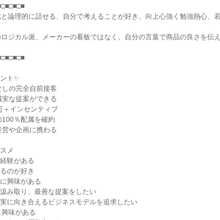
□■□■□■

識と論理的に話せる、自分で考えることが好き、向上心強く勉強熱心、
のロジカル派、メーカーの看板ではなく、自分の言葉で商品の良さを伝
□■□■□■

ント✨

なしの完全自前接客

誠実な提案ができる

万＋インセンティブ

100％配属を確約

経営や企画に携わる

スメ

経験がある

るのが好き

に興味がある

汲み取り、最善な提案をしたい

実に向き合えるビジネスモデルを追求したい

に興味がある
