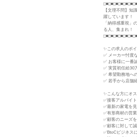
□■□■□■□■□■□■□■
【文理不問】知
躍しています！

「納得感重視」
る人、集まれ！

□■□■□■□■□■□■□■
✨この求人のポイ
✅ メーカー忖度
✅ お客様に一番
✅ 実質初任給30
✅ 希望勤務地への
✅ 若手から店舗
✨こんな方にオス
✅接客アルバイト
✅最新の家電を見
✅有形商材の営業
✅顧客のニーズを
✅顧客に対して誠
✅BtoCビジネス