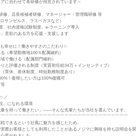
アに合わせて各研修が用意されています～

研修、店長候補者研修、マネージャー・管理職研修 等

（ロサンゼルス、ラスベガスなど）

度、社内資格試験制度、e-ラーニング導入

」意欲のある方を応援・支援します

も幸せに！働きやすさのこだわり✨

る（希望勤務地100％配属確約）

域で働ける（配属部門確約）

りと評価される制度（実質初任給34万＋インセンティブ）

（育休、産休制度、時短勤務制度あり）

0%！復帰したい方は100%復職可

等

✨／

役」になれる環境

量を持って働きたい」——そんな先輩たちが当社を選んでいます。

￣￣￣￣￣￣￣￣￣￣￣￣￣￣￣￣￣￣￣￣￣￣￣￣￣￣￣￣￣￣

戦できるという社風に魅力を感じたため。

で実際お客様としても利用したことがあるノジマに興味を持ち説明会を
心惹かれました。
