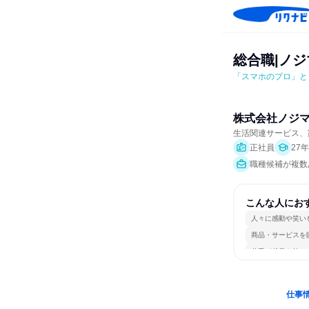
総合職|ノジ
「スマホのプロ」と
株式会社ノジ
生活関連サービス、
正社員
27
職種候補が複数あ
こんな人にお
人々に感動や笑い
商品・サービスを
若手が裁量を持て
仕事