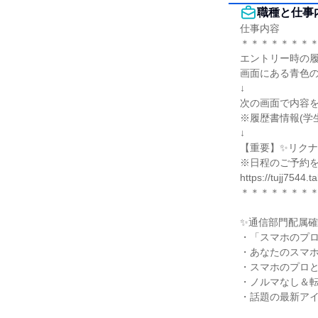
職種と仕事
仕事内容

＊＊＊＊＊＊＊＊
エントリー時の履
画面にある青色の
↓

次の画面で内容を
※履歴書情報(学
↓

【重要】✨リクナ
※日程のご予約を
https://tujj7544
＊＊＊＊＊＊＊＊
✨通信部門配属確
・「スマホのプロ
・あなたのスマホ
・スマホのプロと
・ノルマなし＆転
・話題の最新アイ