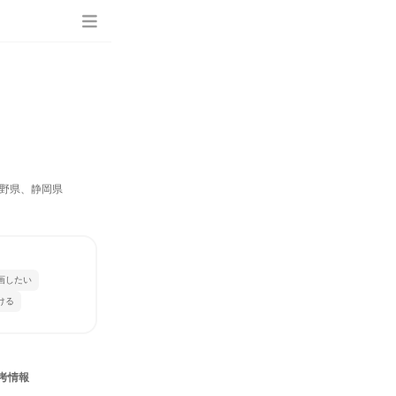
野県、静岡県
画したい
ける
考情報