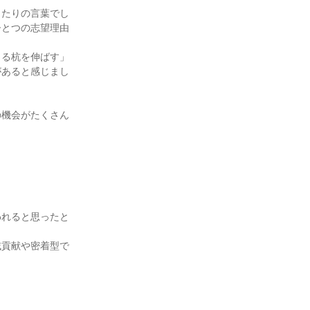
ったりの言葉でし
ひとつの志望理由
出る杭を伸ばす」
があると感じまし


の機会がたくさん
われると思ったと
域貢献や密着型で