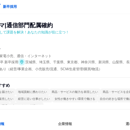
新卒採用
マ|通信部門配属確約
して課題を解決！あなたの知識が役に立つ！
マ
家電小売、通信・インターネット
年卒 新卒採用
茨城県、埼玉県、千葉県、東京都、神奈川県、新潟県、山梨県、長
り（経営/事業企画、小売販売/流通、SCM/生産管理/購買/物流）
すすめ
を届けたい
地域貢献に携わりたい
商品・サービスの魅力を表現したい
商品・サービスを企
販売したい
経営に近い仕事がしたい
女性が働きやすい環境で働ける
自分の好きな場所で働
る環境
人とたくさん会話する
情報
企業情報
選