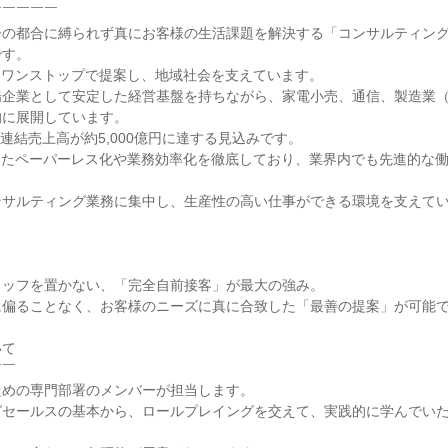
￣￣￣￣

ーの都合に縛られず真にお客様の生活課題を解決する「コンサルティン
す。

をワンストップで提案し、地域社会を支えています。

企業として安定した経営基盤を持ちながら、家電小売、通信、製造業（V
に展開しています。

は連結売上高が約5,000億円に達する見込みです。

したペーパーレス化や業務効率化を徹底しており、業界内でも先進的な
サルティング業務に集中し、生産性の高い仕事ができる環境を支えてい
ッフを置かない、「完全自前接客」が最大の強み。

偏ることなく、お客様のニーズに真に合致した「最善の提案」が可能で
て

￣

めの専門部署のメンバーが担当します。

セールスの基本から、ロールプレイングを交えて、実践的に学んでいた