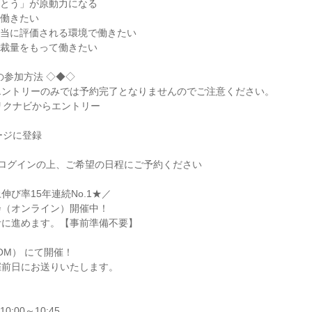
とう」が原動力になる

働きたい

当に評価される環境で働きたい

裁量をもって働きたい

参加方法 ◇◆◇

ントリーのみでは予約完了となりませんのでご注意ください。

リクナビからエントリー

ージに登録

ログインの上、ご希望の日程にご予約ください

び率15年連続No.1★／

（オンライン）開催中！

に進めます。【事前準備不要】

M） にて開催！

催前日にお送りいたします。

10:00～10:45
