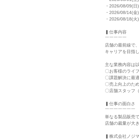
・2026/08/09(日)
・2026/08/14(金)
・2026/08/18(火)
▍仕事内容

￣￣￣￣￣

店舗の最前線で
キャリアを目指し
主な業務内容は以
〇お客様のライフ
〇課題解決に最適
〇売上向上のため
〇店舗スタッフ（
▍仕事の面白さ

￣￣￣￣￣￣￣

単なる製品販売で
店舗の裁量が大き
▍株式会社ノジマ