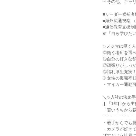
～その他、キャリ
■リーダー候補者
■海外流通視察 
■通信教育支援制
※「自ら学びたい
✨ノジマは働く人
◎働く場所を選べ
◎自分の好きな領
◎頑張りがしっか
◎福利厚生充実！
※女性の復職率10
・マイカー通勤可
＼✨入社の決め手
▍「1年目から主
「若いうちから裁
￣￣￣￣￣￣￣￣
・若手からでも挑
・カメラが好き
ばすという社風に