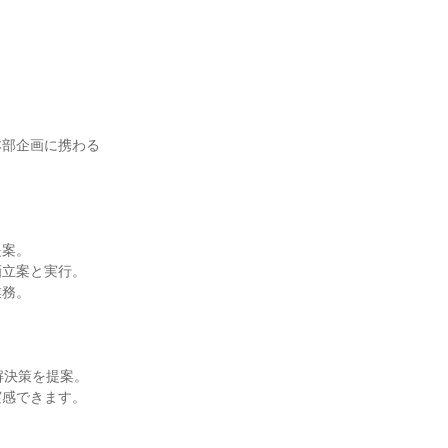
本部企画に携わる
案。

立案と実行。

務。

決策を提案。

感できます。
