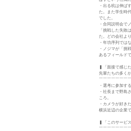
・出る杭は伸ば
た。また学生時
でした。

・合同説明会で
「挑戦した失敗
た。どの会社より
・年功序列ではな
・ノジマが「挑
あるフィールドで
▍「面接で感じた
先輩たちの多くが
￣￣￣￣￣￣￣￣
・選考に参加する
・社長まで野島
ころ。

・カメラが好き
横浜近辺の企業で
▍「このサービス
￣￣￣￣￣￣￣￣