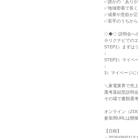
✅誰かの「ありが
✅地域密着で長く
✅成果や意欲が正
✅若手のうちから
◇◆◇ 説明会への
※リクナビでのエ
STEP1）まずは
↓

STEP2）マイペ
↓

3）マイページに
＼家電業界で売上伸
選考直結型説明会
その場で書類選考
オンライン（ZOO
参加用URLは開
【日程】

・2026/08/01(土)