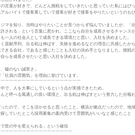
すの言葉が好きで、どんどん挑戦をしていきたいと思っていた私にはぴ
代アルバイトで接客業していて接客が好きで接客をやりたいというのも
ノジマを知り、当時はやりたいことが見つからず悩んでいましたが、「
は許される」という言葉に惹かれ、ここなら自分を成長させるチャンス
も一人の社会人として成長できる環境だと思い、入社を決めました。

く貢献序列、出る杭は伸ばす、失敗を進めるなどの理念に共感したから
戦できる会社」であると感じたことも入社の決め手となりました。挑戦
自らを成長させたいと思い入社を決めました。

、嘘のない誠実さ」

「社員の雰囲気」を理由に挙げています。

￣￣￣￣￣￣￣￣￣￣￣￣￣￣￣￣￣￣￣

中で、人を大事にしているという点が実感できたため。

さんと呼べる風通しの良い環境と、出る杭は伸ばすという努力した分報
だったので、そこを活かせると思ったこと。横浜が拠点だったので、地
探していたところ採用募集の案内受けて雰囲気がいいなと感じたこと

で世の中を変えられる」という確信

￣￣￣￣￣￣￣￣￣￣￣￣￣￣￣￣￣
