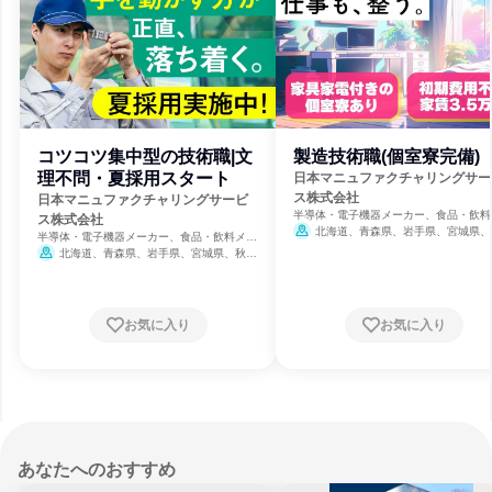
コツコツ集中型の技術職|文
製造技術職(個室寮完備)
理不問・夏採用スタート
日本マニュファクチャリングサー
ス株式会社
日本マニュファクチャリングサービ
半導体・電子機器メーカー、食品・飲料
ス株式会社
カー、人材派遣・職業紹介
北海道、青森県、岩手県、宮城県、
半導体・電子機器メーカー、食品・飲料メー
県、山形県、福島県、茨城県、栃木県、
カー、人材派遣・職業紹介
北海道、青森県、岩手県、宮城県、秋田
県、埼玉県、千葉県、東京都、神奈川県
県、山形県、福島県、茨城県、栃木県、群馬
潟県、富山県、石川県、福井県、山梨県
県、埼玉県、千葉県、東京都、神奈川県、新
野県、岐阜県、静岡県、愛知県、三重県
潟県、富山県、石川県、福井県、山梨県、長
賀県、京都府、大阪府、兵庫県、奈良県
野県、岐阜県、静岡県、愛知県、三重県、滋
お気に入り
お気に入り
歌山県、鳥取県、島根県、岡山県、広島
賀県、京都府、大阪府、兵庫県、奈良県、和
山口県、徳島県、香川県、愛媛県、高知
歌山県、鳥取県、島根県、岡山県、広島県、
福岡県、佐賀県、長崎県、熊本県、大分
山口県、徳島県、香川県、愛媛県、高知県、
宮崎県、鹿児島県、沖縄県
福岡県、佐賀県、長崎県、熊本県、大分県、
宮崎県、鹿児島県、沖縄県
締切今日
あなたへのおすすめ