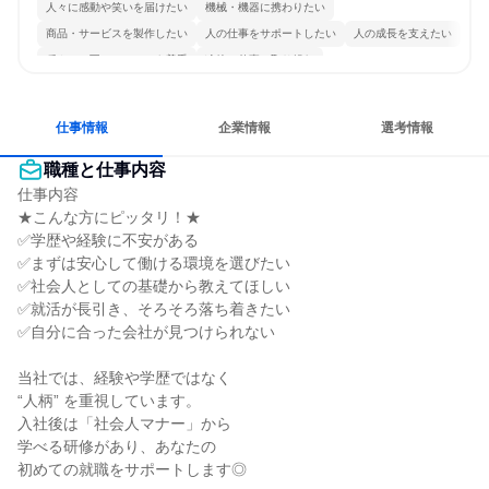
人々に感動や笑いを届けたい
機械・機器に携わりたい
商品・サービスを製作したい
人の仕事をサポートしたい
人の成長を支えたい
穏やかで互いのペースを尊重
冷静に仕事に取り組む
多様な職種の人と関われる
一つの専門分野を極める
目標に追われず働ける
仕事情報
企業情報
選考情報
職種と仕事内容
仕事内容

★こんな方にピッタリ！★

✅学歴や経験に不安がある

✅まずは安心して働ける環境を選びたい

✅社会人としての基礎から教えてほしい

✅就活が長引き、そろそろ落ち着きたい

✅自分に合った会社が見つけられない

当社では、経験や学歴ではなく

“人柄” を重視しています。

入社後は「社会人マナー」から

学べる研修があり、あなたの

初めての就職をサポートします◎
