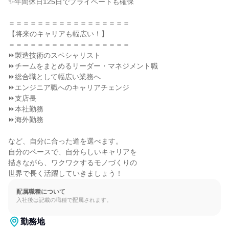
✨年間休日125日でプライベートも確保

＝＝＝＝＝＝＝＝＝＝＝＝＝＝＝＝＝

【将来のキャリアも幅広い！】

＝＝＝＝＝＝＝＝＝＝＝＝＝＝＝＝＝

⏩製造技術のスペシャリスト

⏩チームをまとめるリーダー・マネジメント職

⏩総合職として幅広い業務へ

⏩エンジニア職へのキャリアチェンジ

⏩支店長

⏩本社勤務

⏩海外勤務

など、自分に合った道を選べます。

自分のペースで、自分らしいキャリアを

描きながら、ワクワクするモノづくりの

世界で長く活躍していきましょう！
配属職種について
入社後は記載の職種で配属されます。
勤務地