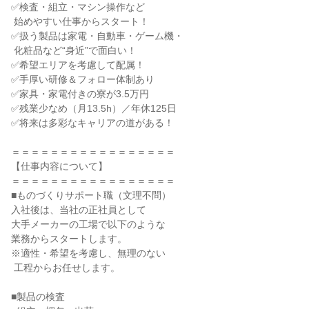
✅検査・組立・マシン操作など

 始めやすい仕事からスタート！

✅扱う製品は家電・自動車・ゲーム機・

 化粧品など“身近”で面白い！

✅希望エリアを考慮して配属！

✅手厚い研修＆フォロー体制あり

✅家具・家電付きの寮が3.5万円

✅残業少なめ（月13.5h）／年休125日

✅将来は多彩なキャリアの道がある！

＝＝＝＝＝＝＝＝＝＝＝＝＝＝＝＝＝

【仕事内容について】

＝＝＝＝＝＝＝＝＝＝＝＝＝＝＝＝＝

■ものづくりサポート職（文理不問）

入社後は、当社の正社員として

大手メーカーの工場で以下のような

業務からスタートします。

※適性・希望を考慮し、無理のない

 工程からお任せします。

■製品の検査
