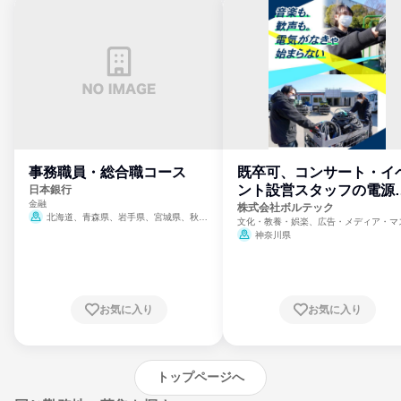
事務職員・総合職コース
既卒可、コンサート・イ
ント設営スタッフの電源
日本銀行
金融
門
株式会社ボルテック
北海道、青森県、岩手県、宮城県、秋田
文化・教養・娯楽、広告・メディア・マ
県、山形県、福島県、茨城県、群馬県、埼玉
ミ、電力・ガス・水道・エネルギー
神奈川県
県、東京都、神奈川県、新潟県、富山県、石
川県、福井県、山梨県、長野県、静岡県、愛
知県、京都府、大阪府、兵庫県、鳥取県、島
根県、岡山県、広島県、山口県、徳島県、香
川県、愛媛県、高知県、福岡県、佐賀県、長
お気に入り
お気に入り
崎県、熊本県、大分県、宮崎県、鹿児島県、
沖縄県
トップページへ