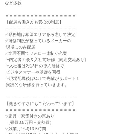
など多数

＝＝＝＝＝＝＝＝＝＝＝＝＝＝＝＝＝

【配属も働き方も安心の制度】

＝＝＝＝＝＝＝＝＝＝＝＝＝＝＝＝＝

✅勤務地は希望エリアを考慮して決定

✅研修制度が整っているメーカーの

 現場にのみ配属

✅文理不問でフォロー体制が充実

┗内定者面談＆入社前研修（同期交流あり）

┗入社後は2泊3日の導入研修で

 ビジネスマナーや基礎を習得

┗現場配属後はOJTで先輩がサポート！

 実践的な研修を行っていきます。

＝＝＝＝＝＝＝＝＝＝＝＝＝＝＝＝＝

【働きやすさにもこだわっています】

＝＝＝＝＝＝＝＝＝＝＝＝＝＝＝＝＝

✨家具・家電付きの寮あり

 （寮費3.5万円＋光熱費）

✨残業月平均13.5時間
