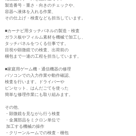
製造番号・重さ・向きのチェックや、

容器へ液体を入れる作業、

その仕上げ・検査なども担当しています。

■カーナビ用タッチパネルの製造・検査

ガラス板やフィルム素材を機械で加工し、

タッチパネルをつくる仕事です。

目視や顕微鏡での検査、出荷前の

梱包まで一連の工程を担当しています。

■家庭用ゲーム機・通信機器の修理

パソコンでの入力作業や動作確認、

検査を行います。ドライバーや

ピンセット、はんだごてを使った

簡単な修理作業にも取り組みます。

その他、

・顕微鏡を見ながら行う検査

・金属部品をミクロン単位で

 加工する機械の操作

・クリーンルームでの検査・梱包
