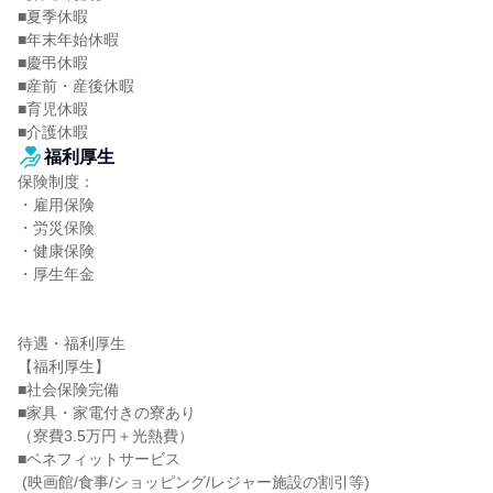
■夏季休暇

■年末年始休暇

■慶弔休暇

■産前・産後休暇

■育児休暇

■介護休暇
福利厚生
保険制度：

・雇用保険

・労災保険

・健康保険

・厚生年金

待遇・福利厚生

【福利厚生】

■社会保険完備

■家具・家電付きの寮あり

（寮費3.5万円＋光熱費）

■ベネフィットサービス

 (映画館/食事/ショッピング/レジャー施設の割引等)
