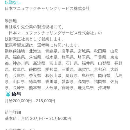
転勤なし
日本マニュファクチャリングサービス株式会社

勤務地

当社取引先企業の製造現場にて、

「日本マニュファクチャリングサービス株式会社」の

技術職正社員として就業します。

配属希望支店は、選考時にお伺いします。

勤務候補地：北海道、青森県、岩手県、宮城県、秋田県、山形
県、福島県、茨城県、栃木県、群馬県、埼玉県、千葉県、東京
都、神奈川県、新潟県、富山県、石川県、福井県、山梨県、長野
県、岐阜県、静岡県、愛知県、三重県、滋賀県、京都府、大阪
府、兵庫県、奈良県、和歌山県、鳥取県、島根県、岡山県、広島
県、山口県、徳島県、香川県、愛媛県、高知県、福岡県、佐賀
県、長崎県、熊本県、大分県、宮崎県、鹿児島県、沖縄県
給与
月給200,000円～215,000円
給与詳細

基本給：月給 20万円 〜 21万5000円
