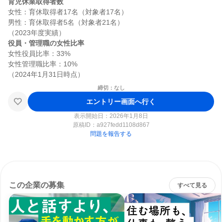
育児休業取得者数
女性：育休取得者17名（対象者17名）

男性：育休取得者5名（対象者21名）

役員・管理職の女性比率
女性役員比率：33%

女性管理職比率：10%

締切：なし
エントリー画面へ行く
表示開始日：2026年1月8日
原稿ID：
a927fedd1108d867
問題を報告する
この企業の募集
すべて見る