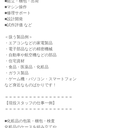
■組立・梱包・出荷

■マシン操作

■修理サポート

■設計開発

■試作評価 など

＜扱う製品例＞

・エアコンなどの家電製品

・電子部品などの精密機械

・自動車や航空機などの部品

・住宅資材

・食品・医薬品・化粧品

・ガラス製品

・ゲーム機・パソコン・スマートフォン

など身近なものばかりです！

＝＝＝＝＝＝＝＝＝＝＝＝＝＝＝＝＝

【現役スタッフの仕事一例】

＝＝＝＝＝＝＝＝＝＝＝＝＝＝＝＝＝

■化粧品の包装・梱包・検査

化粧品のケースを組み立てや、
