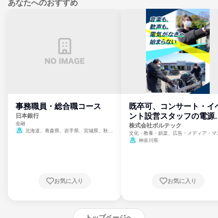
あなたへのおすすめ
事務職員・総合職コース
既卒可、コンサート・イ
ント設営スタッフの電源
日本銀行
金融
門
株式会社ボルテック
北海道、青森県、岩手県、宮城県、秋田
文化・教養・娯楽、広告・メディア・マ
県、山形県、福島県、茨城県、群馬県、埼玉
ミ、電力・ガス・水道・エネルギー
神奈川県
県、東京都、神奈川県、新潟県、富山県、石
川県、福井県、山梨県、長野県、静岡県、愛
知県、京都府、大阪府、兵庫県、鳥取県、島
根県、岡山県、広島県、山口県、徳島県、香
川県、愛媛県、高知県、福岡県、佐賀県、長
お気に入り
お気に入り
崎県、熊本県、大分県、宮崎県、鹿児島県、
沖縄県
トップページへ