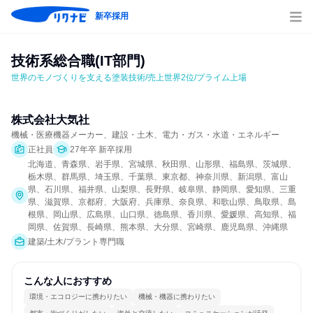
新卒採用
技術系総合職(IT部門)
世界のモノづくりを支える塗装技術/売上世界2位/プライム上場
株式会社大気社
機械・医療機器メーカー、建設・土木、電力・ガス・水道・エネルギー
正社員
27年卒 新卒採用
北海道、青森県、岩手県、宮城県、秋田県、山形県、福島県、茨城県、
栃木県、群馬県、埼玉県、千葉県、東京都、神奈川県、新潟県、富山
県、石川県、福井県、山梨県、長野県、岐阜県、静岡県、愛知県、三重
県、滋賀県、京都府、大阪府、兵庫県、奈良県、和歌山県、鳥取県、島
根県、岡山県、広島県、山口県、徳島県、香川県、愛媛県、高知県、福
岡県、佐賀県、長崎県、熊本県、大分県、宮崎県、鹿児島県、沖縄県
建築/土木/プラント専門職
こんな人におすすめ
環境・エコロジーに携わりたい
機械・機器に携わりたい