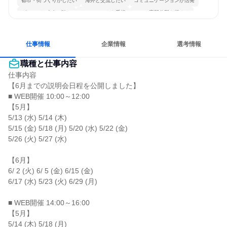
都市・街づくりがしたい
海外と交流したい
コミュニケーションが活発
グローバル志向が強い
チームワークを重視
一つの専門分野を極める
若手が裁量を持てる環境
人とたくさん会話する
仕事情報
企業情報
選考情報
職種と仕事内容
仕事内容

【6月までの説明会日程を公開しました】

■ WEB開催 10:00～12:00

【5月】

5/13 (水) 5/14 (木)

5/15 (金) 5/18 (月) 5/20 (水) 5/22 (金)

5/26 (火) 5/27 (水)

【6月】

6/ 2 (火) 6/ 5 (金) 6/15 (金)

6/17 (水) 5/23 (火) 6/29 (月)

■ WEB開催 14:00～16:00

【5月】

5/14 (木) 5/18 (月)
