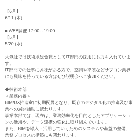
【6月】

6/11 (木)

■ WEB開催 17:00～19:00

【5月】

5/20 (水)

大気社では技術系総合職としてIT部門の採用にも力を入れていま
す。

IT部門での仕事に興味がある方で、空調や塗装などサブコン業界
にも興味を持っている方はぜひ説明会へご参加ください。

◆技術本部

＜業務内容＞

BIM/DX推進室に初期配属となり、既存のデジタル化の推進及び事
業への展開補助に携わります。

事業本部では、現在は、業務効率化を目的としたアプリケーショ
ンの活用や、データ連携の強化に取り組んでいます。

また、BIMを導入・活用していくためのシステムや基盤の整備、
業務プロセスの構築にも関わります。
