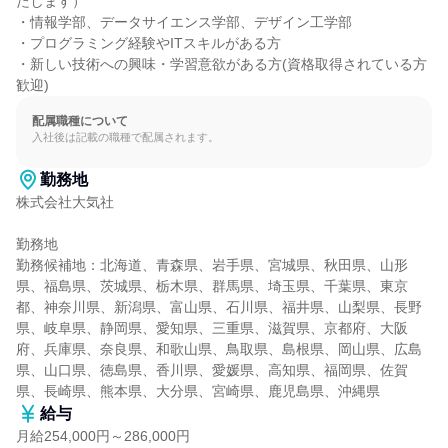
たします）

・情報学部、データサイエンス学部、デザイン工学部

・プログラミング経験やITスキルがある方

・新しい技術への興味・学習意欲がある方(資格取得されている方
歓迎)
配属職種について
入社後は記載の職種で配属されます。
勤務地
株式会社大気社

勤務地

勤務候補地：北海道、青森県、岩手県、宮城県、秋田県、山形
県、福島県、茨城県、栃木県、群馬県、埼玉県、千葉県、東京
都、神奈川県、新潟県、富山県、石川県、福井県、山梨県、長野
県、岐阜県、静岡県、愛知県、三重県、滋賀県、京都府、大阪
府、兵庫県、奈良県、和歌山県、鳥取県、島根県、岡山県、広島
県、山口県、徳島県、香川県、愛媛県、高知県、福岡県、佐賀
県、長崎県、熊本県、大分県、宮崎県、鹿児島県、沖縄県
給与
月給254,000円～286,000円