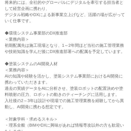
将来的には、全社的やグローバルにデジタルを牽引する担当者と
して経営企画に携わり、

デジタル戦略やDXによる新事業立上げなど、活躍の場が広がって
いく仕事です。

◆環境システム事業部のDX推進部

＜業務内容＞

初期配属先は施工現場となり、1～2年間ほど当社の施工管理業務
や技術知識を学んだ後にDX推進部署への配属を予定しています。

◆塗装システムのAI開発人材

＜業務内容＞

AIの知識や経験を活かし、塗装システム事業部におけるAI開発に
携わっていただきます。

過去の実績データをAIに分析させ、塗装ロボットの配置決めや塗
料噴射の圧力、ロボットの動きのティーチングに活用します。

入社後の2～3年は設計や現場での施工管理業務を経験してから異
動し、AI開発に携わる想定です。

＜対象学科・求めるスキル＞

・理系全般（BIMやDXに興味があれば情報専攻以外の方も歓迎い