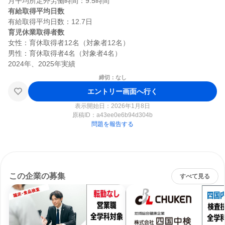
有給取得平均日数
育児休業取得者数
女性：育休取得者12名（対象者12名）

男性：育休取得者4名（対象者4名）

締切：なし
エントリー画面へ行く
表示開始日：2026年1月8日
原稿ID：
a43ee0e6b94d304b
問題を報告する
この企業の募集
すべて見る