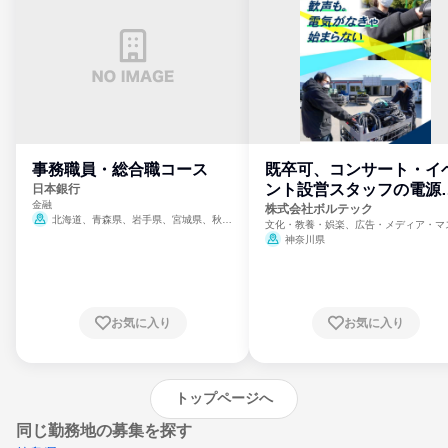
事務職員・総合職コース
既卒可、コンサート・イ
ント設営スタッフの電源
日本銀行
金融
門
株式会社ボルテック
北海道、青森県、岩手県、宮城県、秋田
文化・教養・娯楽、広告・メディア・マ
県、山形県、福島県、茨城県、群馬県、埼玉
ミ、電力・ガス・水道・エネルギー
神奈川県
県、東京都、神奈川県、新潟県、富山県、石
川県、福井県、山梨県、長野県、静岡県、愛
知県、京都府、大阪府、兵庫県、鳥取県、島
根県、岡山県、広島県、山口県、徳島県、香
川県、愛媛県、高知県、福岡県、佐賀県、長
お気に入り
お気に入り
崎県、熊本県、大分県、宮崎県、鹿児島県、
沖縄県
トップページへ
同じ勤務地の募集を探す