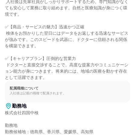
 入社後は先輩社員がしっかりサポートするため、専門知識がなく
ても安心して業務に取り組めます。自然と医療知識が身につく環
境です。

✅【商品・サービスの魅力】迅速かつ正確

 検体をお預かりした翌日にはデータをお返しする迅速なサービス
が強みです。このスピードを武器に、ドクターに信頼される関係
を構築できます。

✅【キャリアプラン】圧倒的な営業力

 ドクターと直接交渉することで、高度な提案力やコミュニケーシ
ョン能力が身につきます。将来的には、地域の医療を動かす存在
として活躍できます。
配属職種について
入社後は記載の職種で配属されます。
勤務地
株式会社四国中検

勤務地

勤務候補地：徳島県、香川県、愛媛県、高知県