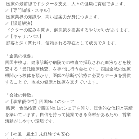
 医療の最前線でドクターを支え、人々の健康に貢献できます。

✅【専門知識・スキル】

 医療業界の知識や、高い提案力が身につきます。

✅【課題解決】

 ドクターの悩みを聞き、解決策を提案するやりがいがあります。

✅【キャリアパス】

 顧客と深く関わり、信頼される存在として成長できます。

「企業の概要」

四国中検は、健康診断や病院での検査で採取された血液などを検
査する「受託臨床検査」を専門に行う会社です。四国全域の医療
機関から検体を預かり、医師の診断や治療に必要なデータを提供
することで、地域の健康と医療を支えています。

「会社の特徴」

✅【事業優位性】四国No.1のシェア

 臨床・食品検査で四国No.1のシェアを誇り、圧倒的な信頼と実績
を築いています。自信を持って提案できる商材があるため、営業
活動がしやすい環境です。

✅【社風・風土】未経験でも安心
