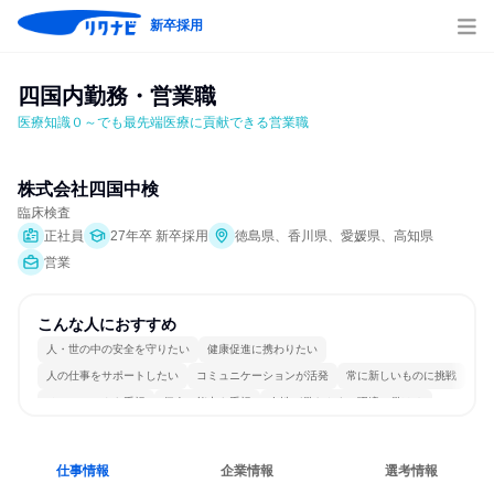
新卒採用
四国内勤務・営業職
医療知識０～でも最先端医療に貢献できる営業職　
株式会社四国中検
臨床検査
正社員
27年卒 新卒採用
徳島県、香川県、愛媛県、高知県
営業
こんな人におすすめ
人・世の中の安全を守りたい
健康促進に携わりたい
人の仕事をサポートしたい
コミュニケーションが活発
常に新しいものに挑戦
チームワークを重視
個人の能力を重視
女性が働きやすい環境で働ける
長く同じ会社に居続けられる
人とたくさん会話する
仕事情報
企業情報
選考情報