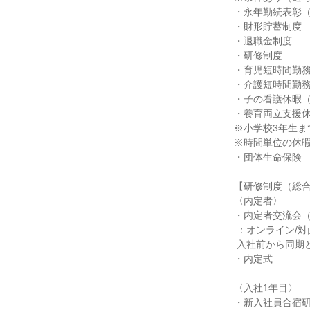
・永年勤続表彰（1
・財形貯蓄制度

・退職金制度

・研修制度

・育児短時間勤務
・介護短時間勤務
・子の看護休暇（
・養育両立支援休
※小学校3年生ま
※時間単位の休暇
・団体生命保険

【研修制度（総合
〈内定者〉

・内定者交流会（1
 ：オンライン/対面にて実施。

 入社前から同期との交流を深められる、貴重な機会です。

・内定式

〈入社1年目〉

・新入社員合宿研