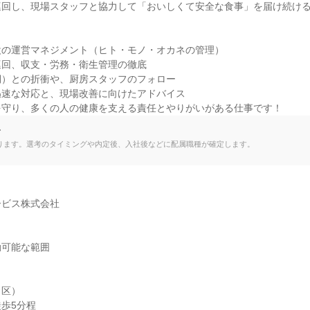
巡回し、現場スタッフと協力して「おいしくて安全な食事」を届け続け
の運営マネジメント（ヒト・モノ・オカネの管理）

回、収支・労務・衛生管理の徹底

）との折衝や、厨房スタッフのフォロー

速な対応と、現場改善に向けたアドバイス

を守り、多くの人の健康を支える責任とやりがいがある仕事です！
て
ります。選考のタイミングや内定後、入社後などに配属職種が確定します。
ビス株式会社

可能な範囲

区）

歩5分程
