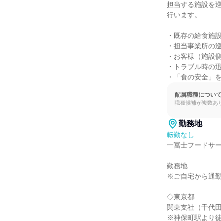
担当する施設を
行います。

・既存の給食施設
・担当事業所の巡
・お客様（施設側
・トラブル時の迅
・「食の安全」
配属職種につい
職種候補が複数あ
勤務地
転勤なし
一冨士フードサー
勤務地

※ご自宅から通勤
◇東京都

関東支社（千代田
※神保町駅より徒