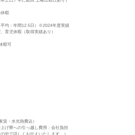
本土日／年に数回 土曜出勤日あり）

休暇

均：年間12.5日）※2024年度実績

、育児休暇（取得実績あり）

休暇可
（家賃・水光熱費込）

上げ寮への引っ越し費用：会社負担

の中で詳しくお伝えいたします。）
