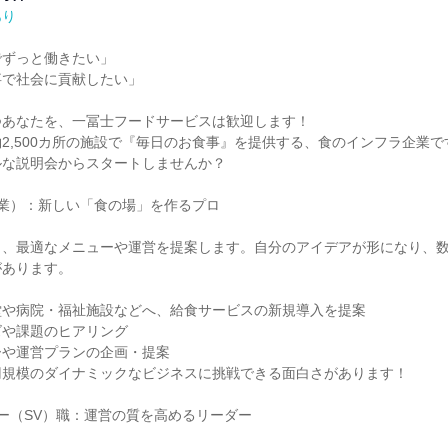
あり
ずっと働きたい」

で社会に貢献したい」

あなたを、一冨士フードサービスは歓迎します！

2,500カ所の施設で『毎日のお食事』を提供する、食のインフラ企業です
な説明会からスタートしませんか？

業）：新しい「食の場」を作るプロ

し、最適なメニューや運営を提案します。自分のアイデアが形になり、
あります。

や病院・福祉施設などへ、給食サービスの新規導入を提案

や課題のヒアリング

や運営プランの企画・提案

規模のダイナミックなビジネスに挑戦できる面白さがあります！

ー（SV）職：運営の質を高めるリーダー
