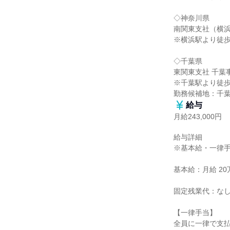
◇神奈川県

南関東支社（横浜
※横浜駅より徒歩1
◇千葉県

東関東支社 千葉
※千葉駅より徒歩1
勤務候補地：千
給与
月給243,000円
給与詳細

※基本給・一律手
基本給：月給 20万
固定残業代：なし
【一律手当】

全員に一律で支払