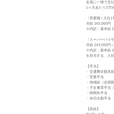
全員に一律で支払
1ヶ月あたり3万59
〈営業職 / 入社1
月給 243,000円

※内訳：基本給 20
〈スーパーバイザー
月給 243,000円～
※内訳：基本給 20
を担当する、入社後
【手当】

・交通費全額支給
・営業手当

・地域給（全国勤
・子女養育手当（
・時間外手当

・休日出勤手当

【昇給】
