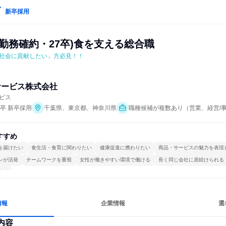
新卒採用
勤務確約・27卒)食を支える総合職
社会に貢献したい」方必見！！
サービス株式会社
ビス
年卒 新卒採用
千葉県、東京都、神奈川県
職種候補が複数あり（営業、経営/
すすめ
を届けたい
食生活・食育に関わりたい
健康促進に携わりたい
商品・サービスの魅力を表現
ンが活発
チームワークを重視
女性が働きやすい環境で働ける
長く同じ会社に居続けられる
する
情報
企業情報
選
内容