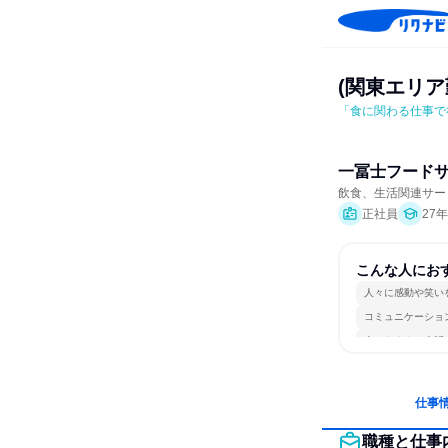
(関東エリア
「⾷に関わる仕事で
一冨士フード
飲食、生活関連サー
正社員
27
こんな人にお
人々に感動や笑い
コミュニケーショ
人とたくさん会話
仕事
職種と仕事