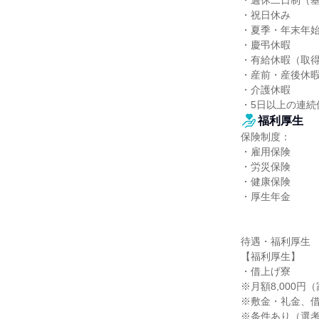
・週休二日制（基
・祝日休み

・夏季・年末年始
・慶弔休暇

・有給休暇（取得平
・産前・産後休暇
・介護休暇

・5日以上の連続
福利厚生
保険制度：

・雇用保険

・労災保険

・健康保険

・厚生年金

待遇・福利厚生

【福利厚生】

・借上げ寮

※月額8,000円
※敷金・礼金、借
※条件あり（選考