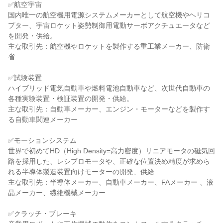
✅航空宇宙

国内唯一の航空機用電源システムメーカーとして航空機やヘリコ
プター、宇宙ロケット姿勢制御用電動サーボアクチュエータなど
を開発・供給。

主な取引先：航空機やロケットを製作する重工業メーカー、防衛
省

✅試験装置

ハイブリッド電気自動車や燃料電池自動車など、次世代自動車の
各種実験装置・検証装置の開発・供給。

主な取引先：自動車メーカー、エンジン・モーターなどを製作す
る自動車関連メーカー

✅モーションシステム

世界で初めてHD（High Density=高力密度）リニアモータの磁気回
路を採用した、レシプロモータや、正確な位置決め精度が求めら
れる半導体製造装置向けモーターの開発、供給

主な取引先：半導体メーカー、自動車メーカー、FAメーカー 、液
晶メーカー、繊維機械メーカー

✅クラッチ・ブレーキ
