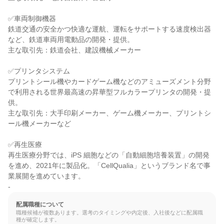
✅車両制御機器

鉄道交通の安全かつ快適な運航、運転をサポートする速度検出器
など、鉄道車両用電動品の開発・提供。

主な取引先：鉄道会社、建設機械メーカー

✅プリンタシステム

プリントシール機やカードゲーム機などのアミューズメント分野
で利用される世界最高速の昇華型フルカラープリンタの開発・提
供。

主な取引先：大手印刷メーカー、ゲーム機メーカー、プリントシ
ール機メーカーなど

✅再生医療

再生医療分野では、iPS 細胞などの「自動細胞培養装置」の開発
を進め、2021年に製品化。「CellQualia」というブランド名で事
業展開を進めています。

-
配属職種について
職種候補が複数あります。選考のタイミングや内定後、入社後などに配属職
種が確定します。