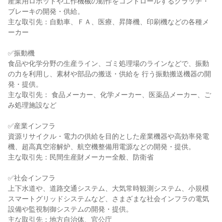
産業用ロボットや工作機械の動作をコントロールするクラッチ・
ブレーキの開発・供給。

主な取引先：自動車、ＦＡ、医療、昇降機、印刷機などの各種メ
ーカー

✅振動機

食品や化学分野の生産ライン、ゴミ処理場のラインなどで、振動
の力を利用し、素材や部品の搬送・供給を 行う振動搬送機器の開
発・提供。

主な取引先： 食品メーカー、化学メーカー、医薬品メーカー、ご
み処理施設など

✅産業インフラ

資源リサイクル・電力の供給を目的とした産業機器や高効率発電
機、超高真空溶解炉、航空機整備用電源などの開発・提供。

主な取引先：民間生産財メーカー全般、防衛省

✅社会インフラ

上下水道や、道路交通システム、大気常時観測システム、小規模
スマートグリッドシステムなど、さまざまな社会インフラの電気
設備や監視制御システムの開発・提供。

主な取引先：地方自治体、官公庁
