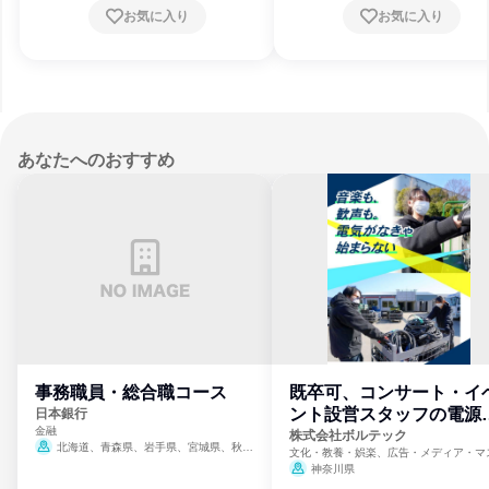
お気に入り
お気に入り
あなたへのおすすめ
事務職員・総合職コース
既卒可、コンサート・イ
ント設営スタッフの電源
日本銀行
金融
門
株式会社ボルテック
北海道、青森県、岩手県、宮城県、秋田
文化・教養・娯楽、広告・メディア・マ
県、山形県、福島県、茨城県、群馬県、埼玉
ミ、電力・ガス・水道・エネルギー
神奈川県
県、東京都、神奈川県、新潟県、富山県、石