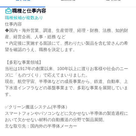
職種と仕事内容
職種候補が複数あり
仕事内容

◆国内・海外営業、調達、生産管理、経理・財務、法務、知的財
産、経営企画、人事・総務 など

＊内定後に実施する面談にて、携わりたい製品を含む皆さんの希
望を確認のうえ、職務を決定します。

【多彩な事業領域】

当社は1917年の創業以来、100年以上に渡りお客様や社会のニー
ズに「ものづくり」で応えてまいりました。

現在、航空宇宙、半導体などの成長事業から、鉄道、自動車、上
下水道インフラなどの基盤事業まで、多彩な事業を展開していま
す。

✅クリーン搬送システム(半導体）

スマートフォンやパソコンなどに欠かせない半導体の製造過程に
おいて欠かせない材料の自動搬送の分野で製品展開。

主な取引先：国内外の半導体メーカー
