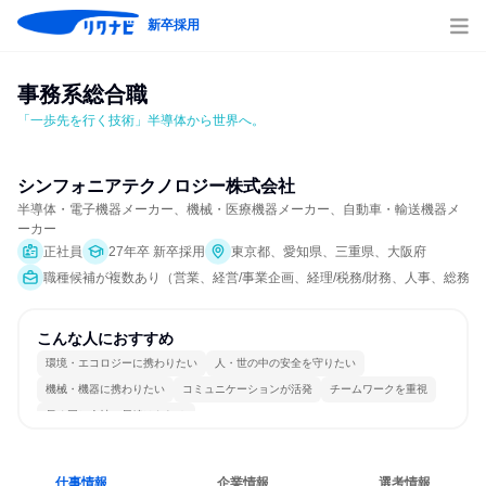
新卒採用
事務系総合職
「一歩先を行く技術」半導体から世界へ。
シンフォニアテクノロジー株式会社
半導体・電子機器メーカー、機械・医療機器メーカー、自動車・輸送機器メ
ーカー
正社員
27年卒 新卒採用
東京都、愛知県、三重県、大阪府
職種候補が複数あり（営業、経営/事業企画、経理/税務/財務、人事、総務、法
こんな人におすすめ
環境・エコロジーに携わりたい
人・世の中の安全を守りたい
機械・機器に携わりたい
コミュニケーションが活発
チームワークを重視
長く同じ会社に居続けられる
仕事情報
企業情報
選考情報