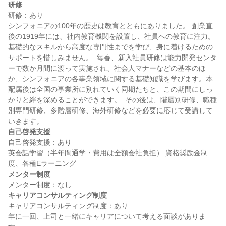
研修
研修：あり

シンフォニアの100年の歴史は教育とともにありました。 創業直
後の1919年には、社内教育機関を設置し、社員への教育に注力。
基礎的なスキルから高度な専門性までを学び、身に着けるための
サポートを惜しみません。  毎春、新入社員研修は能力開発センタ
ーで数か月間に渡って実施され、社会人マナーなどの基本のほ
か、シンフォニアの各事業領域に関する基礎知識を学びます。本
配属後は全国の事業所に別れていく同期たちと、この期間にしっ
かりと絆を深めることができます。  その後は、階層別研修、職種
別専門研修、多階層研修、海外研修などを必要に応じて受講して
自己啓発支援
自己啓発支援：あり

英会話学習（半年間通学・費用は全額会社負担） 資格奨励金制
メンター制度
キャリアコンサルティング制度
キャリアコンサルティング制度：あり

年に一回、上司と一緒にキャリアについて考える面談がありま