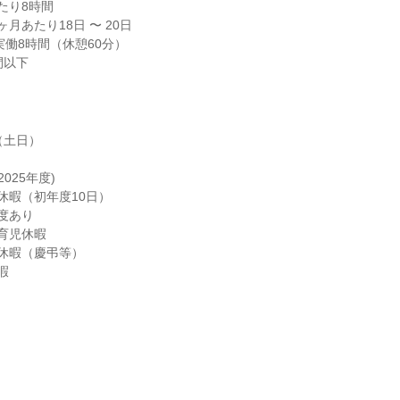
り8時間

月あたり18日 〜 20日

 実働8時間（休憩60分）

間以下
土日）

025年度)

休暇（初年度10日）

度あり

育児休暇

休暇（慶弔等）

暇