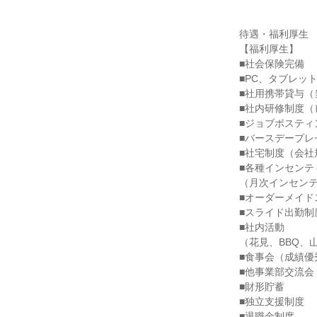
待遇・福利厚生

【福利厚生】

■社会保険完備

■PC、タブレット
■社用携帯貸与（
■社内研修制度（
■ジョブポスティ
■バースデープレ
■社宅制度（会社
■各種インセンティ
（月次インセンテ
■オーダーメイド
■スライド出勤制度
■社内活動

（花見、BBQ、
■食事会（成績優
■他事業部交流会

■財形貯蓄

■独立支援制度

■退職金制度