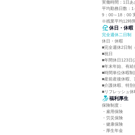
実働時間：1日あた
平均勤務日数：1ヶ
9：00～18：00
※残業平均12時
休日・休暇
完全週休二日制
休日・休暇

■完全週休2日制（
■祝日

■年間休日123日(2
■年末年始、有給
■時間単位休暇制
■産前産後休暇、
■介護休暇、特別
■リフレッシュ休
福利厚生
保険制度：

・雇用保険

・労災保険

・健康保険

・厚生年金
