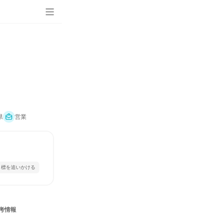
県
営業
目標を追いかける
考情報