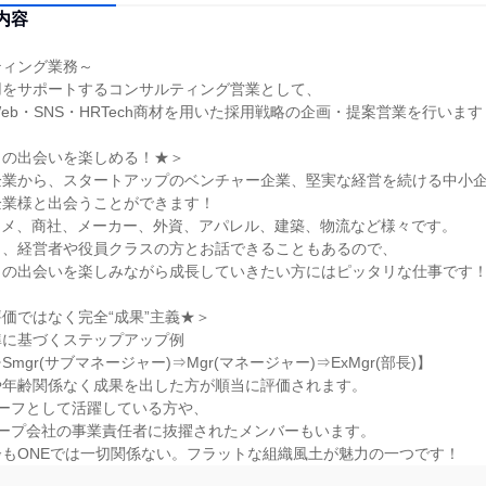
内容
ィング業務～

をサポートするコンサルティング営業として、

eb・SNS・HRTech商材を用いた採用戦略の企画・提案営業を行います！
の出会いを楽しめる！★＞

業から、スタートアップのベンチャー企業、堅実な経営を続ける中小企
業様と出会うことができます！

タメ、商社、メーカー、外資、アパレル、建築、物流など様々です。

、経営者や役員クラスの方とお話できることもあるので、

の出会いを楽しみながら成長していきたい方にはピッタリな仕事です！
価ではなく完全“成果”主義★＞

に基づくステップアップ例

mgr(サブマネージャー)⇒Mgr(マネージャー)⇒ExMgr(部長)】

年齢関係なく成果を出した方が順当に評価されます。

ーフとして活躍している方や、

ープ会社の事業責任者に抜擢されたメンバーもいます。

もONEでは一切関係ない。フラットな組織風土が魅力の一つです！