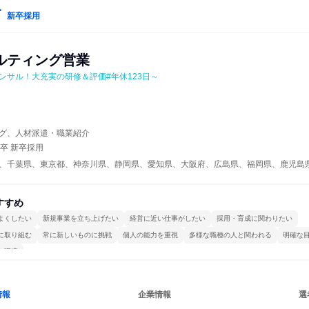
新卒採用
ルティング営業
ンサル！大充実の研修＆評価#年休123日～
グ、人材派遣・職業紹介
年卒 新卒採用
、千葉県、東京都、神奈川県、静岡県、愛知県、大阪府、広島県、福岡県、鹿児島
すすめ
よくしたい
新規事業を立ち上げたい
経営に近い仕事がしたい
採用・育成に関わりたい
に取り組む
常に新しいものに挑戦
個人の能力を重視
多様な職種の人と関われる
明確な
る環境
情報
企業情報
選