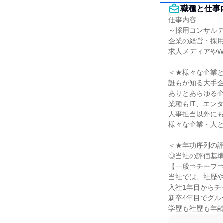
職種と仕事
仕事内容

～採用コンサルテ
企業の経営・採用
求人メディアやW
＜★様々な企業と
誰もが知る大手企
ありとあらゆる企
業種もIT、エン
人事担当以外にも
様々な企業・人と
＜★年功序列の評
◎当社の評価基準
【一般⇒チーフ⇒S
当社では、社歴や
入社1年目からチ
新卒4年目でグル
学歴も社歴も年齢