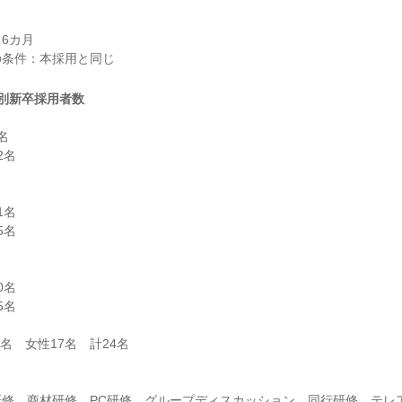
6カ月

別新卒採用者数


名

名

名

名

名

研修、商材研修、PC研修、グループディスカッション、同行研修、テレ