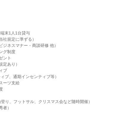
端末1人1台貸与

当社規定に準ずる）

ビジネスマナー・商談研修 他）

ング制度

ゼント

規定あり）

ブ

ィブ、通期インセンティブ等）

スーツ支給



山登り、フットサル、クリスマス会など随時開催）

秀者）
