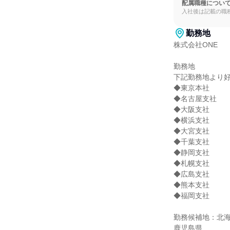
配属職種につい
入社後は記載の職
勤務地
株式会社ONE

勤務地

下記勤務地より好
◆東京本社

◆名古屋支社

◆大阪支社

◆横浜支社

◆大宮支社

◆千葉支社

◆静岡支社

◆札幌支社

◆広島支社

◆熊本支社

◆福岡支社

勤務候補地：北
鹿児島県