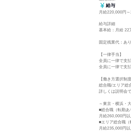
給与
月給220,000円～2
給与詳細

基本給：月給 22万
固定残業代：あり
【一律手当】

全員に一律で支払
全員に一律で支払
【働き方選択制度
総合職/エリア総
詳しくは説明会で
～東京・横浜・大
■総合職（転勤あり
月給260,000
■エリア総合職（
月給235,000