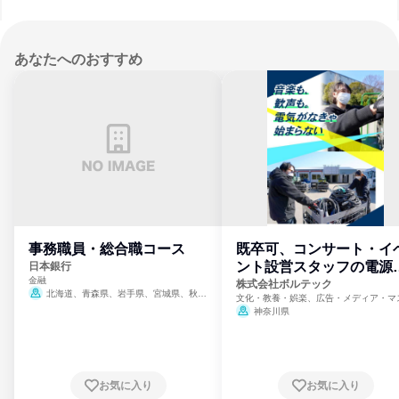
あなたへのおすすめ
事務職員・総合職コース
既卒可、コンサート・イ
ント設営スタッフの電源
日本銀行
金融
門
株式会社ボルテック
北海道、青森県、岩手県、宮城県、秋田
文化・教養・娯楽、広告・メディア・マ
県、山形県、福島県、茨城県、群馬県、埼玉
ミ、電力・ガス・水道・エネルギー
神奈川県
県、東京都、神奈川県、新潟県、富山県、石
川県、福井県、山梨県、長野県、静岡県、愛
知県、京都府、大阪府、兵庫県、鳥取県、島
根県、岡山県、広島県、山口県、徳島県、香
川県、愛媛県、高知県、福岡県、佐賀県、長
お気に入り
お気に入り
崎県、熊本県、大分県、宮崎県、鹿児島県、