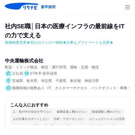
新卒採用
社内SE職│日本の医療インフラの最前線をIT
の力で支える
研修制度充実★安心のフォロー体制★仕事もプライベートも充実★
中央運輸株式会社
配送・トラック輸送、物流・運行管理、運輸・交通・物流
正社員
27年卒 新卒採用
茨城県、栃木県、埼玉県、千葉県、東京都、神奈川県
職種候補が複数あり（IT、カスタマーサクセス、バックオフィス・事務・受
こんな人におすすめ
人・世の中の安全を守りたい
健康促進に携わりたい
地域貢献に携わりたい
人の仕事をサポートしたい
分析・リサーチしたい
コミュニケーションが活発
チームワークを重視
長く同じ会社に居続けられる
多様な職種の人と関われる
一つの専門分野を極める