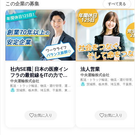
この企業の募集
すべて見る
社内SE職│日本の医療イン
法人営業
フラの最前線をITの力で支
中央運輸株式会社
配送・トラック輸送、物流・運行管理、
える
中央運輸株式会社
輸・交通・物流
茨城県、栃木県、埼玉県、千葉県、
配送・トラック輸送、物流・運行管理、運
都、神奈川県
輸・交通・物流
茨城県、栃木県、埼玉県、千葉県、東京
都、神奈川県
お気に入り
お気に入り