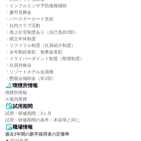
・インフルエンザ予防接種補助

・慶弔見舞金

・バースデーカード支給

・社内クラブ活動

・借上社宅制度あり（自己負担2割）

・積立年休制度

・リファラル制度（社員紹介制度）

・永年勤続表彰、無事故表彰

・ドライバーポイント制度（報償制度）

・社員持株会

・リゾートホテル会員権

・懇親会補助金（年2回）
喫煙所情報
喫煙所情報

※屋内禁煙
試用期間
試用・研修期間：3ヶ月

職場情報
過去3年間の新卒採用者の定着率
▼2024年度
