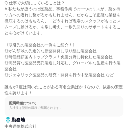
Q.仕事で大切にしていることは？

A.私たちが扱うのは医薬品。事務作業での一つのミスが、薬を待
つ方への遅れに繋がるかもしれません。だからこそ正確な業務を
徹底するのはもちろん、「どうすれば現場のスタッフがもっとス
ムーズに動けるか」を常に考え、一歩先回りのサポートをするこ
とを心がけています。

《取引先の製薬会社の一例をご紹介！》

◎がん領域の先進的な新薬開発に取り組む製薬会社

◎時価総額国内トップクラス！免疫分野に特化した製薬会社

◎高品質な医薬品受託製造に対応し、グローバルな生産を行う製
薬会社

◎ジェネリック医薬品の研究・開発を行う中堅製薬会社 など

誰もが1度は聞いたことがある有名企業ばかりなので、抜群の安定
性を誇ります！
配属職種について
入社後は記載の職種で配属されます。
勤務地
中央運輸株式会社
