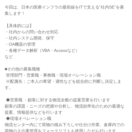
今回は、日本の医療インフラの最前線をITで支える“社内SE”を募
集します！

【具体的には】

・社内からの問い合わせ対応

・社内システム開発、保守

・OA機器の管理

・各種データ解析（VBA・Accessなど）

など

■その他の募集職種

 管理部門・営業職・事務職・現場オペレーション職

 ※配属先：ご本人の希望・適性などを総合的に判断し決定しま
す。

 ◆営業職 ・顧客に対する物流全般の提案営業を行います

顧客の課題・ニーズの把握や分析し、物流効率化のための最適な
提案、情報提供などを行います

 ◆現場オペレーション職

物流センター内にて荷物の積み下ろしや仕分け作業、倉庫内での
荷物の入出庫管理をフォークリフトも使用しながら行います
