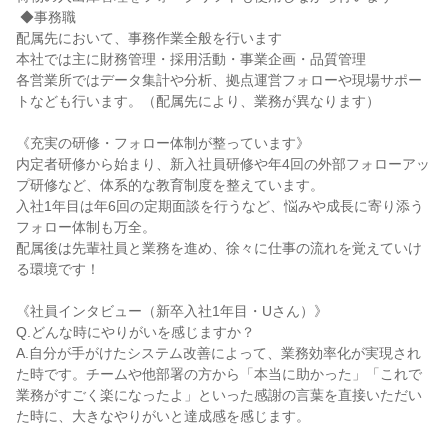
 ◆事務職

配属先において、事務作業全般を行います

本社では主に財務管理・採用活動・事業企画・品質管理

各営業所ではデータ集計や分析、拠点運営フォローや現場サポー
トなども行います。（配属先により、業務が異なります）

《充実の研修・フォロー体制が整っています》

内定者研修から始まり、新入社員研修や年4回の外部フォローアッ
プ研修など、体系的な教育制度を整えています。

入社1年目は年6回の定期面談を行うなど、悩みや成長に寄り添う
フォロー体制も万全。

配属後は先輩社員と業務を進め、徐々に仕事の流れを覚えていけ
る環境です！

《社員インタビュー（新卒入社1年目・Uさん）》

Q.どんな時にやりがいを感じますか？

A.自分が手がけたシステム改善によって、業務効率化が実現され
た時です。チームや他部署の方から「本当に助かった」「これで
業務がすごく楽になったよ」といった感謝の言葉を直接いただい
た時に、大きなやりがいと達成感を感じます。
