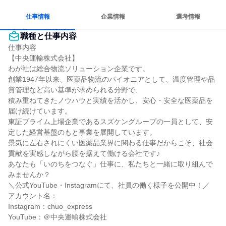
仕事情報
企業情報
選考情報
職種と仕事内容
仕事内容

【中央運輸株式会社】

わが社は総合物流ソリューション企業です。

創業1947年以来、医薬品物流のパイオニアとして、温度管理や品
質管理など高い基準が求められる分野で、

積み重ねてきたノウハウと実績を活かし、安心・安全な医薬品を
届け続けています。

東証プライム上場企業であるスズケングループの一員として、安
定した経営基盤のもと事業を展開しています。

景気に左右されにくい医薬品業界に関わる仕事だからこそ、社会
貢献を実感しながら腰を据えて働ける会社です♪

あなたも「いのちをつなぐ」仕事に、私たちと一緒に取り組んで
みませんか？

＼公式YouTube・Instagramにて、社員の働く様子を公開中！／

アカウント名：

Instagram：chuo_express

YouTube：＠中央運輸株式会社
