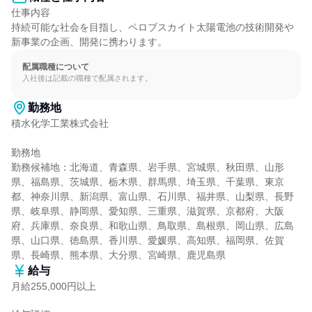
仕事内容

持続可能な社会を目指し、ペロブスカイト太陽電池の技術開発や
新事業の企画、開発に携わります。
配属職種について
入社後は記載の職種で配属されます。
勤務地
積水化学工業株式会社

勤務地

勤務候補地：北海道、青森県、岩手県、宮城県、秋田県、山形
県、福島県、茨城県、栃木県、群馬県、埼玉県、千葉県、東京
都、神奈川県、新潟県、富山県、石川県、福井県、山梨県、長野
県、岐阜県、静岡県、愛知県、三重県、滋賀県、京都府、大阪
府、兵庫県、奈良県、和歌山県、鳥取県、島根県、岡山県、広島
県、山口県、徳島県、香川県、愛媛県、高知県、福岡県、佐賀
県、長崎県、熊本県、大分県、宮崎県、鹿児島県
給与
月給255,000円以上