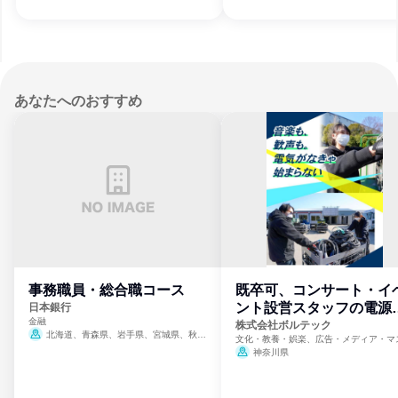
宮崎県、鹿児島県
あなたへのおすすめ
事務職員・総合職コース
既卒可、コンサート・イ
ント設営スタッフの電源
日本銀行
金融
門
株式会社ボルテック
北海道、青森県、岩手県、宮城県、秋田
文化・教養・娯楽、広告・メディア・マ
県、山形県、福島県、茨城県、群馬県、埼玉
ミ、電力・ガス・水道・エネルギー
神奈川県
県、東京都、神奈川県、新潟県、富山県、石
川県、福井県、山梨県、長野県、静岡県、愛
知県、京都府、大阪府、兵庫県、鳥取県、島