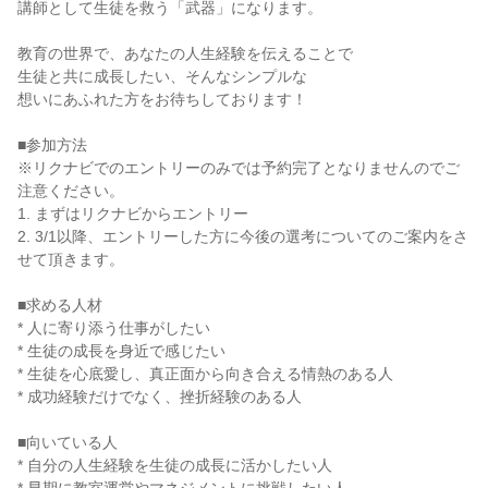
講師として生徒を救う「武器」になります。

教育の世界で、あなたの人生経験を伝えることで

生徒と共に成長したい、そんなシンプルな

想いにあふれた方をお待ちしております！

■参加方法

※リクナビでのエントリーのみでは予約完了となりませんのでご
注意ください。

1. まずはリクナビからエントリー

2. 3/1以降、エントリーした方に今後の選考についてのご案内をさ
せて頂きます。

■求める人材

* 人に寄り添う仕事がしたい

* 生徒の成長を身近で感じたい

* 生徒を心底愛し、真正面から向き合える情熱のある人

* 成功経験だけでなく、挫折経験のある人

■向いている人

* 自分の人生経験を生徒の成長に活かしたい人
