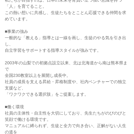
私たちが目指すのは、日本の未来を背負い立つ強い意識を持つ
「人」を育てること。

この熱い想いに共感し、生徒たちをとことん応援できる仲間を求
めています。

■事業の強み

一般的な「教える」指導とは一線を画し、生徒のやる気を引き出
し、

自立学習をサポートする指導スタイルが強みです。

2003年の山梨での初拠点設立以来、北は北海道から南は熊本県ま
で

全国230教室以上を展開し成長中。

社員の成長を支える昇給・昇格制度や、社内ベンチャーでの独立
支援など、

「ワクワクできる選択肢」をご提案します。

■働く環境

社員の主体性・自主性を大切にしており、先生たちがのびのびと
笑顔で働ける環境です。

マニュアルに縛られず、生徒と全力で向き合い、正解がない人生
の道を
