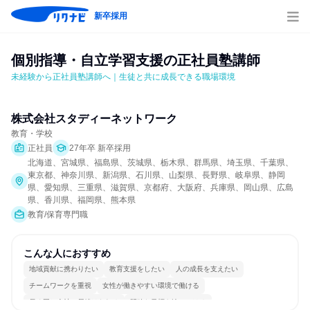
新卒採用
個別指導・自立学習支援の正社員塾講師
未経験から正社員塾講師へ｜生徒と共に成長できる職場環境
株式会社スタディーネットワーク
教育・学校
正社員
27年卒 新卒採用
北海道、宮城県、福島県、茨城県、栃木県、群馬県、埼玉県、千葉県、
東京都、神奈川県、新潟県、石川県、山梨県、長野県、岐阜県、静岡
県、愛知県、三重県、滋賀県、京都府、大阪府、兵庫県、岡山県、広島
県、香川県、福岡県、熊本県
教育/保育専門職
こんな人におすすめ
地域貢献に携わりたい
教育支援をしたい
人の成長を支えたい
チームワークを重視
女性が働きやすい環境で働ける
長く同じ会社に居続けられる
明確な目標を追いかける