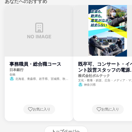
あなたへのおすすめ
事務職員・総合職コース
既卒可、コンサート・イ
ント設営スタッフの電源
日本銀行
金融
門
株式会社ボルテック
北海道、青森県、岩手県、宮城県、秋田
文化・教養・娯楽、広告・メディア・マ
県、山形県、福島県、茨城県、群馬県、埼玉
ミ、電力・ガス・水道・エネルギー
神奈川県
県、東京都、神奈川県、新潟県、富山県、石
川県、福井県、山梨県、長野県、静岡県、愛
知県、京都府、大阪府、兵庫県、鳥取県、島
根県、岡山県、広島県、山口県、徳島県、香
川県、愛媛県、高知県、福岡県、佐賀県、長
お気に入り
お気に入り
崎県、熊本県、大分県、宮崎県、鹿児島県、
沖縄県
トップページへ