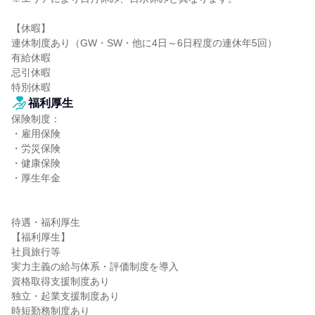
【休暇】

連休制度あり（GW・SW・他に4日～6日程度の連休年5回）

有給休暇

忌引休暇

特別休暇
福利厚生
保険制度：

・雇用保険

・労災保険

・健康保険

・厚生年金

待遇・福利厚生

【福利厚生】

社員旅行等

実力主義の給与体系・評価制度を導入

資格取得支援制度あり

独立・起業支援制度あり

時短勤務制度あり
