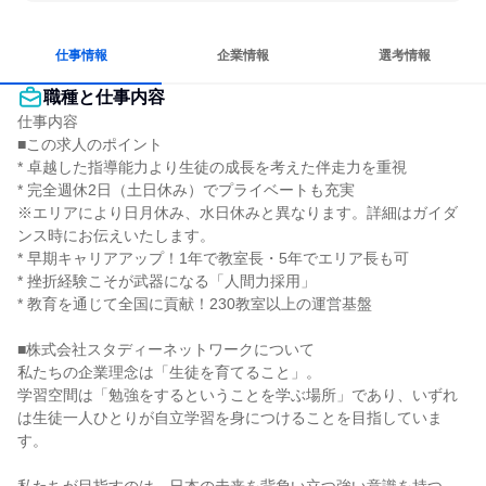
若手が裁量を持てる環境
人とたくさん会話する
目標に追われず働ける
仕事情報
企業情報
選考情報
職種と仕事内容
仕事内容

■この求人のポイント

* 卓越した指導能力より生徒の成長を考えた伴走力を重視

* 完全週休2日（土日休み）でプライベートも充実

※エリアにより日月休み、水日休みと異なります。詳細はガイダ
ンス時にお伝えいたします。

* 早期キャリアアップ！1年で教室長・5年でエリア長も可

* 挫折経験こそが武器になる「人間力採用」

* 教育を通じて全国に貢献！230教室以上の運営基盤

■株式会社スタディーネットワークについて

私たちの企業理念は「生徒を育てること」。

学習空間は「勉強をするということを学ぶ場所」であり、いずれ
は生徒一人ひとりが自立学習を身につけることを目指していま
す。
