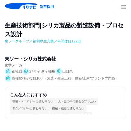
新卒採用
生産技術部門|シリカ製品の製造設備・プロセ
ス設計
東ソーグループ／福利厚生充実／年間休日122日
東ソー・シリカ株式会社
化学メーカー
正社員
27年卒 新卒採用
山口県
職種候補が複数あり（製造・生産工程、建築/土木/プラント専門職）
こんな人におすすめ
環境・エコロジーに携わりたい
人・世の中の安全を守りたい
テクノロジーに携わりたい
機械・機器に携わりたい
プロジェクトを推進したい
穏やかで互いのペースを尊重
情熱を持って仕事に取り組む
女性が働きやすい環境で働ける
長く同じ会社に居続けられる
明確な目標を追いかける