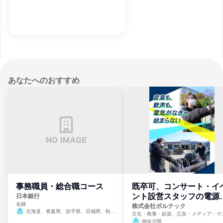
あなたへのおすすめ
事務職員・総合職コース
既卒可、コンサート・イ
ント設営スタッフの電源
日本銀行
金融
門
株式会社ボルテック
北海道、青森県、岩手県、宮城県、秋田
文化・教養・娯楽、広告・メディア・マ
県、山形県、福島県、茨城県、群馬県、埼玉
ミ、電力・ガス・水道・エネルギー
神奈川県