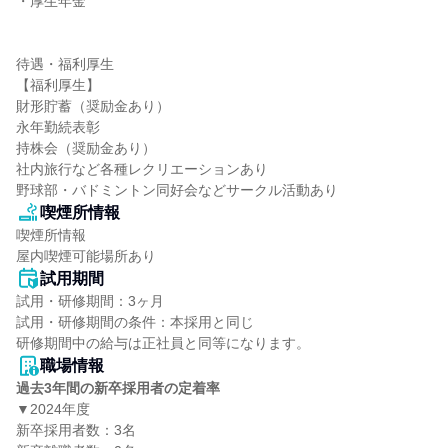
・厚生年金

待遇・福利厚生

【福利厚生】

財形貯蓄（奨励金あり）

永年勤続表彰

持株会（奨励金あり）

社内旅行など各種レクリエーションあり

野球部・バドミントン同好会などサークル活動あり
喫煙所情報
喫煙所情報

屋内喫煙可能場所あり
試用期間
試用・研修期間：3ヶ月

試用・研修期間の条件：本採用と同じ

職場情報
過去3年間の新卒採用者の定着率
▼2024年度

新卒採用者数：3名
