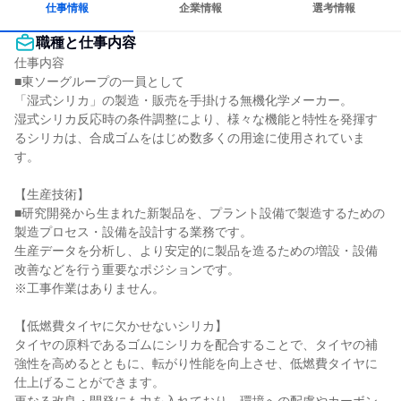
仕事情報
企業情報
選考情報
職種と仕事内容
仕事内容

■東ソーグループの一員として

「湿式シリカ」の製造・販売を手掛ける無機化学メーカー。

湿式シリカ反応時の条件調整により、様々な機能と特性を発揮す
るシリカは、合成ゴムをはじめ数多くの用途に使用されていま
す。

【生産技術】

■研究開発から生まれた新製品を、プラント設備で製造するための
製造プロセス・設備を設計する業務です。

生産データを分析し、より安定的に製品を造るための増設・設備
改善などを行う重要なポジションです。

※工事作業はありません。

【低燃費タイヤに欠かせないシリカ】

タイヤの原料であるゴムにシリカを配合することで、タイヤの補
強性を高めるとともに、転がり性能を向上させ、低燃費タイヤに
仕上げることができます。
