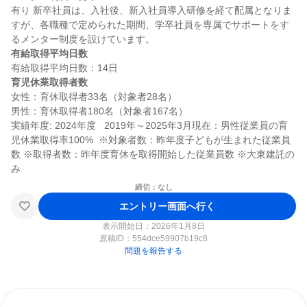
有り 新卒社員は、入社後、新入社員導入研修を経て配属となりま
すが、各職種で定められた期間、学卒社員を専属でサポートをす
有給取得平均日数
育児休業取得者数
女性：育休取得者33名（対象者28名）

男性：育休取得者180名（対象者167名）

実績年度: 2024年度   2019年～2025年3月現在：男性従業員の育
児休業取得率100%  ※対象者数：昨年度子どもが生まれた従業員
数 ※取得者数：昨年度育休を取得開始した従業員数 ※大東建託の
締切：なし
エントリー画面へ行く
表示開始日：2026年1月8日
原稿ID：
554dce59907b19c8
問題を報告する