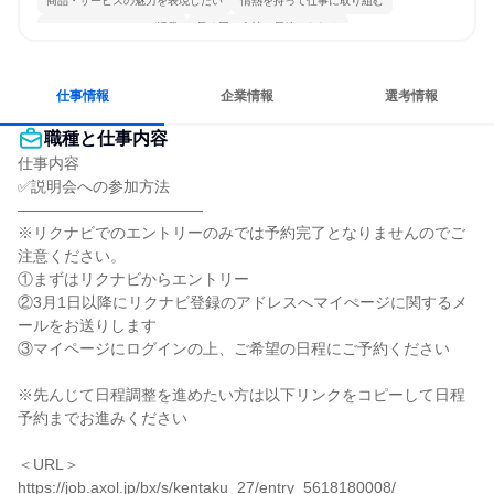
商品・サービスの魅力を表現したい
情熱を持って仕事に取り組む
コミュニケーションが活発
長く同じ会社に居続けられる
多様な職種の人と関われる
明確な目標を追いかける
若手が裁量を持てる環境
人とたくさん会話する
仕事情報
企業情報
選考情報
職種と仕事内容
仕事内容

✅説明会への参加方法

――――――――――――

※リクナビでのエントリーのみでは予約完了となりませんのでご
注意ください。

①まずはリクナビからエントリー

②3月1日以降にリクナビ登録のアドレスへマイぺージに関するメ
ールをお送りします

③マイページにログインの上、ご希望の日程にご予約ください

※先んじて日程調整を進めたい方は以下リンクをコピーして日程
予約までお進みください

＜URL＞

https://job.axol.jp/bx/s/kentaku_27/entry_5618180008/
