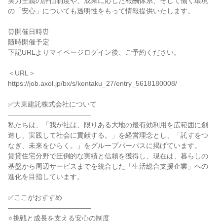
実力主義の評価制度や、成果に応じた報酬体系、そして働く環境
の「安心」についても透明性をもって情報提供いたします。

⏰開催日時⏰

随時開催予定

下記URLよりマイページログイン後、ご予約ください。

＜URL＞

https://job.axol.jp/bx/s/kentaku_27/entry_5618180008/

✅大東建託株式会社について

――――――――――――

私たちは、「我が社は、限りある大地の最有効利用を広範囲に創
造し、実践して社会に貢献する。」を経営理念とし、「託すをつ
なぎ、未来をひらく。」をグループパーパスに掲げています。

賃貸住宅分野で圧倒的な実績と信頼を獲得し、現在は、暮らしの
基盤から周辺サービスまでを統合した「生活総合支援企業」への
進化を目指しています。

✅ここがおすすめ

――――――――――――

⭐挑戦と成長を支える安心の制度
