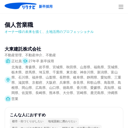
新卒採用
個人営業職
オーナー様の未来を描く、土地活用のプロフェッショナル
大東建託株式会社
不動産管理、不動産仲介、不動産
正社員
27年卒 新卒採用
北海道、青森県、岩手県、宮城県、秋田県、山形県、福島県、茨城県、
栃木県、群馬県、埼玉県、千葉県、東京都、神奈川県、新潟県、富山
県、石川県、福井県、山梨県、長野県、岐阜県、静岡県、愛知県、三重
県、滋賀県、京都府、大阪府、兵庫県、奈良県、和歌山県、鳥取県、島
根県、岡山県、広島県、山口県、徳島県、香川県、愛媛県、高知県、福
岡県、佐賀県、長崎県、熊本県、大分県、宮崎県、鹿児島県、沖縄県
営業
こんな人におすすめ
都市・街づくりがしたい
地域貢献に携わりたい