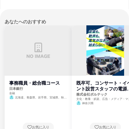
あなたへのおすすめ
事務職員・総合職コース
既卒可、コンサート・イ
ント設営スタッフの電源
日本銀行
金融
門
株式会社ボルテック
北海道、青森県、岩手県、宮城県、秋田
文化・教養・娯楽、広告・メディア・マ
県、山形県、福島県、茨城県、群馬県、埼玉
ミ、電力・ガス・水道・エネルギー
神奈川県
県、東京都、神奈川県、新潟県、富山県、石
川県、福井県、山梨県、長野県、静岡県、愛
知県、京都府、大阪府、兵庫県、鳥取県、島
根県、岡山県、広島県、山口県、徳島県、香
川県、愛媛県、高知県、福岡県、佐賀県、長
お気に入り
お気に入り
崎県、熊本県、大分県、宮崎県、鹿児島県、