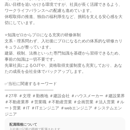
高い目標を追いかける環境ですが、社員が長く活躍できるよう、
ワークライフバランスへの配慮も進めています。

休暇取得の推進、独自の福利厚生など、挑戦を支える安心感を大
切にしています。

⭐知識ゼロからプロになる充実の研修体制

文系・理系問わず、入社後にプロになるための体系的な研修カリ
キュラムが整っています。

建築、税制、法務といった専門知識を基礎から習得できるため、
事前の知識は一切不要です。

先輩社員によるOJTや、資格取得支援制度も充実しており、あな
たの成長を会社全体でバックアップします。

✅当社に関連するキーワード

――――――――――――

＃27卒 ＃文理 ＃勤務地 ＃建設会社 ＃ハウスメーカー ＃建設業界 
＃不動産業界 ＃営業職 ＃不動産営業 ＃企画営業 ＃法人営業 ＃ル
ート営業 ＃IT ＃ITエンジニア ＃webエンジニア ＃システムエン
ジニア
配属職種について
入社後は記載の職種で配属されます。