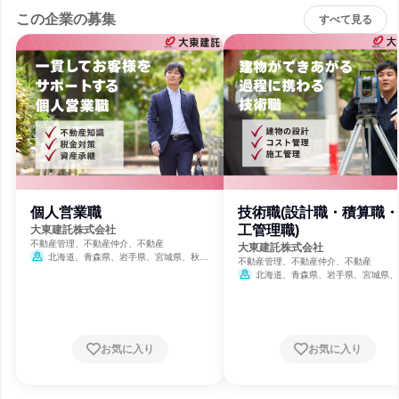
この企業の募集
すべて見る
個人営業職
技術職(設計職・積算職
工管理職)
大東建託株式会社
不動産管理、不動産仲介、不動産
大東建託株式会社
北海道、青森県、岩手県、宮城県、秋田
不動産管理、不動産仲介、不動産
県、山形県、福島県、茨城県、栃木県、群馬
北海道、青森県、岩手県、宮城県、
県、埼玉県、千葉県、東京都、神奈川県、新
県、山形県、福島県、茨城県、栃木県、
潟県、富山県、石川県、福井県、山梨県、長
県、埼玉県、千葉県、東京都、神奈川県
野県、岐阜県、静岡県、愛知県、三重県、滋
潟県、富山県、石川県、福井県、山梨県
賀県、京都府、大阪府、兵庫県、奈良県、和
野県、岐阜県、静岡県、愛知県、三重県
歌山県、鳥取県、島根県、岡山県、広島県、
賀県、京都府、大阪府、兵庫県、奈良県
お気に入り
お気に入り
山口県、徳島県、香川県、愛媛県、高知県、
歌山県、鳥取県、島根県、岡山県、広島
福岡県、佐賀県、長崎県、熊本県、大分県、
山口県、徳島県、香川県、愛媛県、高知
宮崎県、鹿児島県、沖縄県
福岡県、佐賀県、長崎県、熊本県、大分
宮崎県、鹿児島県、沖縄県