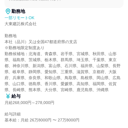
勤務地
一部リモートOK
大東建託株式会社

勤務地

本社（品川）又は全国47都道府県の支店

※勤務地限定制度あり

勤務候補地：北海道、青森県、岩手県、宮城県、秋田県、山形
県、福島県、茨城県、栃木県、群馬県、埼玉県、千葉県、東京
都、神奈川県、新潟県、富山県、石川県、福井県、山梨県、長野
県、岐阜県、静岡県、愛知県、三重県、滋賀県、京都府、大阪
府、兵庫県、奈良県、和歌山県、鳥取県、島根県、岡山県、広島
県、山口県、徳島県、香川県、愛媛県、高知県、福岡県、佐賀
県、長崎県、熊本県、大分県、宮崎県、鹿児島県、沖縄県
給与
月給268,000円～278,000円
給与詳細

基本給：月給 26万8000円 〜 27万8000円
