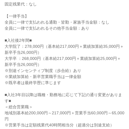
固定残業代：なし

【一律手当】

全員に一律で支払われる通勤・皆勤・家族手当金額：なし

全員に一律で支払われるその他手当金額：あり

■入社後2年間■

大学院了：278,000円（基本給217,000円＋業績加算給35,000円＋
新卒手当26,000円）

大学卒 ：268,000円（基本給217,000円＋業績加算給25,000円＋
新卒手当26,000円）

※別途インセンティブ制度（歩合給）あり

※業績加算給・新卒営業職手当は一律金額

※既卒者は最終学歴に準じます

■入社3年目以降は職種・勤務地に応じて下記の通り変更がありま
す■

＜総合営業職＞

地域別基本給200,000円～217,000円＋営業手当60,000円～65,000
円

※営業手当は定額残業代40時間相当分（超過分は別途支給）
