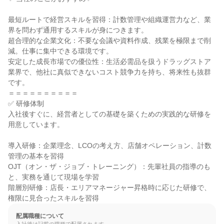
最短ルートで経営スキルを習得：計数管理や組織運営力など、業
界を問わず通用するスキルが身につきます。

超合理的な企業文化：不要な会議や資料作成、残業を極限まで削
減。仕事に集中できる環境です。

安定した成長市場での優位性：生活必需品を扱うドラッグストア
業界で、他社に真似できないコスト競争力を持ち、将来性も抜群
です。

＝＝＝＝＝＝＝＝＝＝

✅ 研修体制

入社後すぐに、経営者としての基礎を築くための実践的な研修を
用意しています。

導入研修：企業理念、LCOの考え方、店舗オペレーション、計数
管理の基本を習得

OJT（オン・ザ・ジョブ・トレーニング）：先輩社員の指導のも
と、実務を通じて現場を学習

階層別研修：店長・エリアマネージャー昇格時に応じた研修で、
権限に見合ったスキルを習得
配属職種について