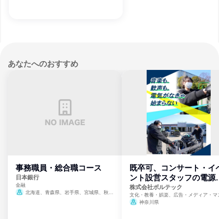
あなたへのおすすめ
事務職員・総合職コース
既卒可、コンサート・イ
ント設営スタッフの電源
日本銀行
金融
門
株式会社ボルテック
北海道、青森県、岩手県、宮城県、秋田
文化・教養・娯楽、広告・メディア・マ
県、山形県、福島県、茨城県、群馬県、埼玉
ミ、電力・ガス・水道・エネルギー
神奈川県
県、東京都、神奈川県、新潟県、富山県、石
川県、福井県、山梨県、長野県、静岡県、愛