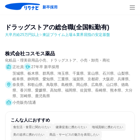
新卒採用
ドラッグストアの総合職(全国転勤有)
大卒月給25万円以上✨東証プライム上場＆業界屈指の安定基盤
株式会社コスモス薬品
化粧品・理美容用品小売、ドラッグストア、小売・卸売・商社
正社員
27年卒 新卒採用
茨城県、栃木県、群馬県、埼玉県、千葉県、富山県、石川県、山梨県、
岐阜県、静岡県、愛知県、三重県、滋賀県、京都府、大阪府、兵庫県、
奈良県、和歌山県、鳥取県、島根県、岡山県、広島県、山口県、徳島
県、香川県、愛媛県、高知県、福岡県、佐賀県、長崎県、熊本県、大分
県、宮崎県、鹿児島県
小売販売/流通
こんな人におすすめ
食生活・食育に関わりたい
健康促進に携わりたい
地域貢献に携わりたい
美の追求に携わりたい
商品・サービスの魅力を表現したい