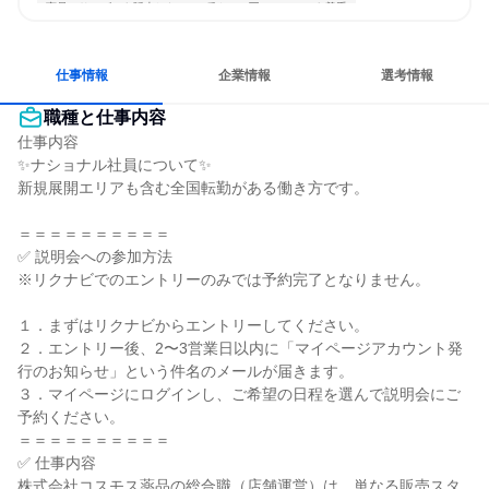
商品・サービスを販売したい
穏やかで互いのペースを尊重
チームワークを重視
長く同じ会社に居続けられる
人とたくさん会話する
仕事情報
企業情報
選考情報
職種と仕事内容
仕事内容

✨ナショナル社員について✨

新規展開エリアも含む全国転勤がある働き方です。

＝＝＝＝＝＝＝＝＝＝

✅ 説明会への参加方法

※リクナビでのエントリーのみでは予約完了となりません。

１．まずはリクナビからエントリーしてください。

２．エントリー後、2〜3営業日以内に「マイページアカウント発
行のお知らせ」という件名のメールが届きます。

３．マイページにログインし、ご希望の日程を選んで説明会にご
予約ください。

＝＝＝＝＝＝＝＝＝＝

✅ 仕事内容

株式会社コスモス薬品の総合職（店舗運営）は、単なる販売スタ