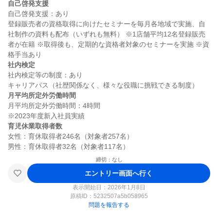
自己啓発支援
自己啓発支援：あり

登録販売者の資格取得に向けたセミナーを毎月各地域で実施、自
社制作の資料も配布（いずれも無料） ※1店舗平均12名登録販売
者が在籍 ※取得後も、定期的な資格者対象のセミナーを実施 ※資
社内検定
社内検定等の制度：あり

月平均所定外労働時間
月平均所定外労働時間：4時間

育児休業取得者数
女性：育休取得者246名（対象者257名）

締切：なし
エントリー画面へ行く
表示開始日：2026年1月8日
原稿ID：
5232507a5b058965
問題を報告する