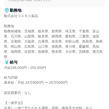
入社後は記載の職種で配属されます。
勤務地
株式会社コスモス薬品

勤務地

勤務候補地：茨城県、栃木県、群馬県、埼玉県、千葉県、富山
県、石川県、山梨県、岐阜県、静岡県、愛知県、三重県、滋賀
県、京都府、大阪府、兵庫県、奈良県、和歌山県、鳥取県、島根
県、岡山県、広島県、山口県、徳島県、香川県、愛媛県、高知
県、福岡県、佐賀県、長崎県、熊本県、大分県、宮崎県、鹿児島
県
給与
月給248,000円～255,000円
給与詳細

基本給：月給 24万8000円 〜 25万5000円

固定残業代：なし

【一律手当】

全員に一律で支払われる通勤・皆勤・家族手当金額：あり
