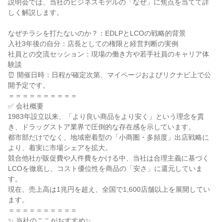
説明会では、当社のビジネスモデルの「なぜ」に焦点を当てて詳
しく解説します。

なぜチラシを打たないのか？：EDLPとLCOの戦略的背景

入社3年後の自分：店長としての権限と経営判断の実例

社員との交流セッション：現場の働き方や若手社員のキャリア体
験談

⏰ 開催日時：日程が確定次第、マイページおよびリクナビ上で公
開予定です。

＝＝＝＝＝＝＝＝＝＝

✅ 会社概要

1983年設立以来、「より良い商品をより安く」という理念を貫
き、ドラッグストア業界で圧倒的な存在感を示しています。

都市部だけでなく、地域密着型の「小商圏・多頻度」出店戦略に
より、着実に市場シェアを拡大。

競合他社が販促費や人件費をかける中、当社は合理主義に基づく
LCOを徹底し、コスト優位性を商品の「安さ」に還元していま
す。

現在、売上高は1兆円を超え、全国で1,600店舗以上を展開してい
ます。

＝＝＝＝＝＝＝＝＝＝

✨ 当社のここがおすすめ✨
