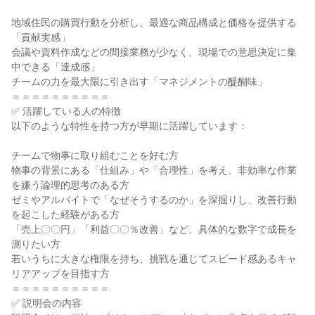
地域住民の購買行動を分析し、最適な商品構成と価格を提供する
「貢献実感」

会議や資料作成などの間接業務が少なく、現場での意思決定に集
中できる「達成感」

チームの力を最大限に引き出す「マネジメントの醍醐味」

＝＝＝＝＝＝＝＝＝＝

✅ 活躍している人の特徴

以下のような特性を持つ方が早期に活躍しています：

チームで物事に取り組むことを好む方

物事の背景にある「仕組み」や「合理性」を考え、非効率な作業
を嫌う論理的思考のある方

ゼミやアルバイトで「なぜそうするのか」を深掘りし、改善行動
を起こした経験がある方

「売上〇〇円」「利益〇〇％改善」など、具体的な数字で成長を
測りたい方

若いうちに大きな権限を持ち、挑戦を通じてスピード感あるキャ
リアアップを目指す方

＝＝＝＝＝＝＝＝＝＝

✅ 説明会の内容
