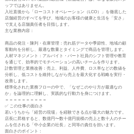
ッフではありません。

入社直後から「ローコストオペレーション（LCO）」を徹底した
店舗経営のすべてを学び、地域のお客様の健康と生活を「安さ」
で支える店舗責任者を目指します。

主な業務内容：

商品の発注・陳列・在庫管理：売れ筋データや季節性、地域の顧
客動向を分析し、最適な数量とタイミングで商品を管理します。

人材マネジメント：アルバイト・パート社員のシフト管理や教育
を通じて、効率的でモチベーションの高いチームを作ります。

計数管理と業務改善：売上、利益、人件費、ロス率などの数値を
分析し、低コストを維持しながら売上を最大化する戦略を実行・
改善します。

標準化された業務フローの中で、「なぜこのやり方が最適なの
か」を論理的に理解し、実践的な行動力を身につけます。

＝＝＝＝＝＝＝＝＝＝

✅ この仕事の面白さ

若いうちから「経営の現場」を経験できる点が最大の魅力です。

店長に昇格すると、数億円〜数十億円規模の売上と数十人のチー
ムを任される「中小企業の社長」と同等の責任を担います。

面白さのポイント：
