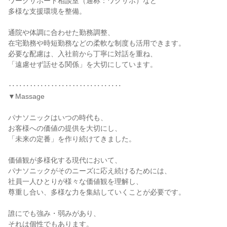
ワークサポート相談室（通称：ワクサポ）など

多様な支援環境を整備。

通院や体調に合わせた勤務調整、

在宅勤務や時短勤務などの柔軟な制度も活用できます。

必要な配慮は、入社前から丁寧に対話を重ね、

「遠慮せず話せる関係」を大切にしています。

‥‥‥‥‥‥‥‥‥‥‥‥‥‥‥‥

▼Massage

パナソニックはいつの時代も、

お客様への価値の提供を大切にし、

「未来の定番」を作り続けてきました。

価値観が多様化する現代において、

パナソニックがそのニーズに応え続けるためには、

社員一人ひとりが様々な価値観を理解し、

尊重し合い、多様な力を集結していくことが必要です。

誰にでも強み・弱みがあり、

それは個性でもあります。
