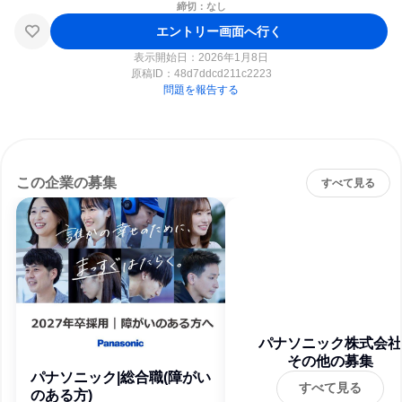
締切：なし
エントリー画面へ行く
表示開始日：2026年1月8日
原稿ID：
48d7ddcd211c2223
問題を報告する
この企業の募集
すべて見る
パナソニック株式会社
その他の募集
パナソニック|総合職(障がい
すべて見る
のある方)