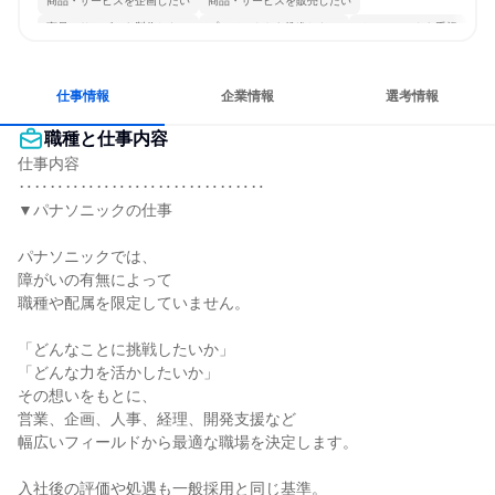
商品・サービスを企画したい
商品・サービスを販売したい
商品・サービスを製作したい
プロジェクトを推進したい
チームワークを重視
女性が働きやすい環境で働ける
長く同じ会社に居続けられる
若手が裁量を持てる環境
仕事情報
企業情報
選考情報
職種と仕事内容
仕事内容

‥‥‥‥‥‥‥‥‥‥‥‥‥‥‥‥

▼パナソニックの仕事

パナソニックでは、

障がいの有無によって

職種や配属を限定していません。

「どんなことに挑戦したいか」

「どんな力を活かしたいか」

その想いをもとに、

営業、企画、人事、経理、開発支援など

幅広いフィールドから最適な職場を決定します。

入社後の評価や処遇も一般採用と同じ基準。
