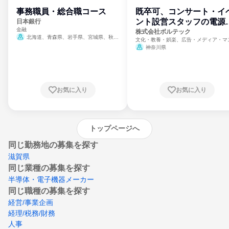
事務職員・総合職コース
既卒可、コンサート・イ
ント設営スタッフの電源
日本銀行
金融
門
株式会社ボルテック
北海道、青森県、岩手県、宮城県、秋田
文化・教養・娯楽、広告・メディア・マ
県、山形県、福島県、茨城県、群馬県、埼玉
ミ、電力・ガス・水道・エネルギー
神奈川県
県、東京都、神奈川県、新潟県、富山県、石
川県、福井県、山梨県、長野県、静岡県、愛
知県、京都府、大阪府、兵庫県、鳥取県、島
根県、岡山県、広島県、山口県、徳島県、香
川県、愛媛県、高知県、福岡県、佐賀県、長
お気に入り
お気に入り
崎県、熊本県、大分県、宮崎県、鹿児島県、
沖縄県
トップページへ
同じ勤務地の募集を探す
滋賀県
同じ業種の募集を探す
半導体・電子機器メーカー
同じ職種の募集を探す
経営/事業企画
経理/税務/財務
人事