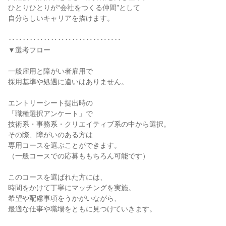
ひとりひとりが“会社をつくる仲間”として

自分らしいキャリアを描けます。

‥‥‥‥‥‥‥‥‥‥‥‥‥‥‥‥

▼選考フロー

一般雇用と障がい者雇用で

採用基準や処遇に違いはありません。

エントリーシート提出時の

「職種選択アンケート」で

技術系・事務系・クリエイティブ系の中から選択。

その際、障がいのある方は

専用コースを選ぶことができます。

（一般コースでの応募ももちろん可能です）

このコースを選ばれた方には、

時間をかけて丁寧にマッチングを実施。

希望や配慮事項をうかがいながら、

最適な仕事や職場をともに見つけていきます。
