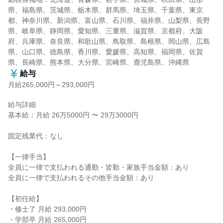
県、福島県、茨城県、栃木県、群馬県、埼玉県、千葉県、東京
都、神奈川県、新潟県、富山県、石川県、福井県、山梨県、長野
県、岐阜県、静岡県、愛知県、三重県、滋賀県、京都府、大阪
府、兵庫県、奈良県、和歌山県、鳥取県、島根県、岡山県、広島
県、山口県、徳島県、香川県、愛媛県、高知県、福岡県、佐賀
県、長崎県、熊本県、大分県、宮崎県、鹿児島県、沖縄県
給与
月給265,000円～293,000円
給与詳細

基本給：月給 26万5000円 〜 29万3000円

固定残業代：なし

【一律手当】

全員に一律で支払われる通勤・皆勤・家族手当金額：あり

全員に一律で支払われるその他手当金額：あり

【初任給】

・修士了 月給 293,000円

・学部卒 月給 265,000円
