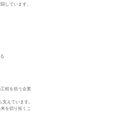
闘しています。

る

の工程を担う企業
ら支えています。

未来を切り拓くこ