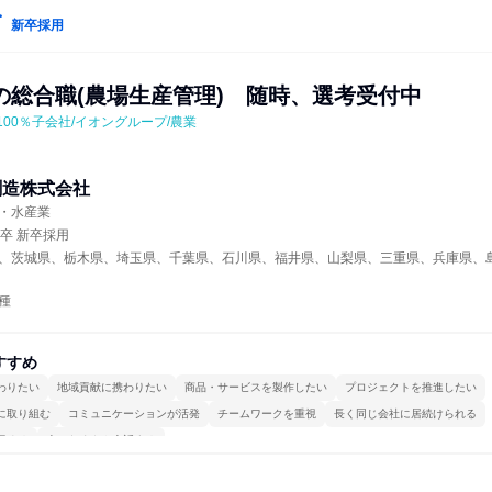
新卒採用
の総合職(農場生産管理)　随時、選考受付中
100％子会社/イオングループ/農業
創造株式会社
・水産業
年卒 新卒採用
、茨城県、栃木県、埼玉県、千葉県、石川県、福井県、山梨県、三重県、兵庫県、
種
すすめ
わりたい
地域貢献に携わりたい
商品・サービスを製作したい
プロジェクトを推進したい
に取り組む
コミュニケーションが活発
チームワークを重視
長く同じ会社に居続けられる
極める
人とたくさん会話する