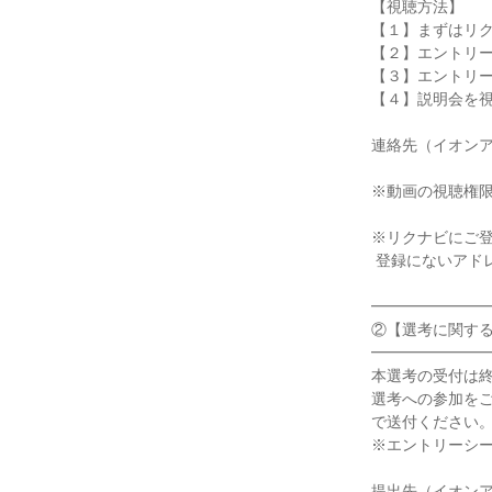
【視聴方法】

【１】まずはリク
【２】エントリー
【３】エントリー
【４】説明会を視
連絡先（イオンアグリ創
※動画の視聴権限
※リクナビにご登
 登録にないアドレスにて視聴はできませんのでご注意ください。

━━━━━━━━
②【選考に関する
━━━━━━━━
本選考の受付は終
選考への参加を
で送付ください。
※エントリーシー
提出先（イオンアグリ創