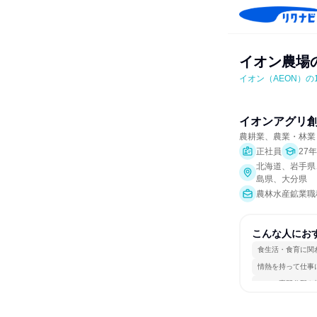
イオン農場
イオン（AEON）の
イオンアグリ
農耕業、農業・林業
正社員
27
北海道、岩手県
島県、大分県
農林水産鉱業職
こんな人にお
食生活・食育に関
情熱を持って仕事
一つの専門分野を