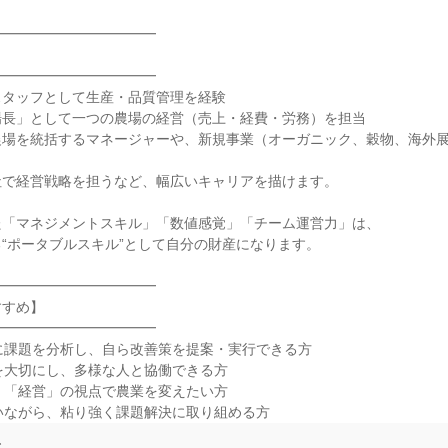
━━━━━━━━━━━



━━━━━━━━━━━

タッフとして生産・品質管理を経験

長」として一つの農場の経営（売上・経費・労務）を担当

農場を統括するマネージャーや、新規事業（オーガニック、穀物、海外
で経営戦略を担うなど、幅広いキャリアを描けます。

「マネジメントスキル」「数値感覚」「チーム運営力」は、

“ポータブルスキル”として自分の財産になります。

━━━━━━━━━━━

すめ】

━━━━━━━━━━━

に課題を分析し、自ら改善策を提案・実行できる方

を大切にし、多様な人と協働できる方

く「経営」の視点で農業を変えたい方

いながら、粘り強く課題解決に取り組める方