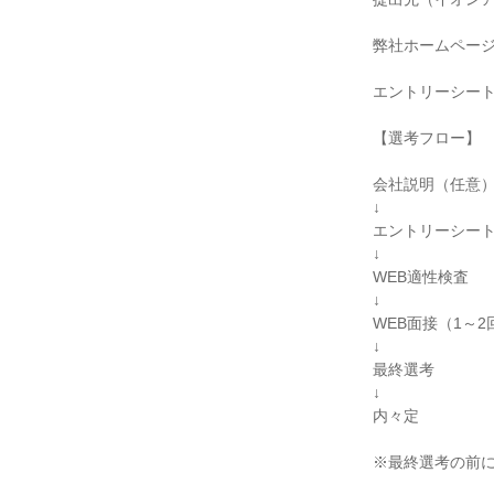
弊社ホームページ：https:
エントリーシート
【選考フロー】

会社説明（任意）
↓

エントリーシート
↓

WEB適性検査

↓

WEB面接（1～2回
↓

最終選考

↓

内々定

※最終選考の前に