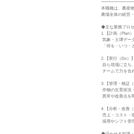
━━━━━━━━
本職種は、農産物
農場全体の経営・
◆主な業務プロセ
1.【計画（Plan）
 気象・土壌データやイオングループの需要予測を基に、年間の栽培・出荷計画を策定。

 「何を・いつ・どれだけ」生産するかを科学的に判断します。

2.【実行（Do）】
 自ら現場に立ち、土づくり、栽培管理、収穫、パートスタッフへの指示を実施。

 チームで力を合わせ、日々の農作業を進めます。

3.【管理・検証（C
 作物の生育状況・品質を確認し、GLOBALG.A.P.基準に基づいた安全管理を徹底。

 異常や改善点を即座に共有し、品質維持を図ります。

4.【分析・改善（Ac
 売上・コスト・収量などのデータを分析し、次期計画へ反映。

 採用やシフト管理などの労務面も含め、農場の経営全体を最適化します。

◆活かせる知識・