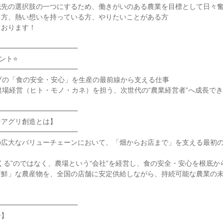
先の選択肢の一つにするため、働きがいのある農業を目標として日々奮
方、熱い想いを持っている方、やりたいことがある方

おります！

━━━━━━━━━━━

ト⭐

━━━━━━━━━━━

プの「食の安全・安心」を生産の最前線から支える仕事

農場経営（ヒト・モノ・カネ）を担う、次世代の“農業経営者”へ成長でき
━━━━━━━━━━━

アグリ創造とは】

━━━━━━━━━━━

の広大なバリューチェーンにおいて、「畑からお店まで」を支える最初
くる”のではなく、農場という“会社”を経営し、食の安全・安心を根底か
新鮮」な農産物を、全国の店舗に安定供給しながら、持続可能な農業の
━━━━━━━━━━━

】
