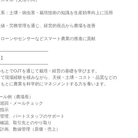
系：土壌・病虫害・栽培技術の知識を生産効率向上に活用

値・労務管理を通じ、経営的視点から農場を改善

ローンやセンサーなどスマート農業の推進に貢献

━━━━━━━━━━━

】

━━━━━━━━━━━

もとでOJTを通じて栽培・経営の基礎を学びます。

て現場経験を積みながら、天候・土壌・コスト・品質などの

もとに農業を科学的にマネジメントする力を養います。

ール例（農場長）

農場巡回・メールチェック

指示

労務管理、パートスタッフのサポート

ータ確認、取引先とのやり取り

作業計画、数値管理（原価・売上）
