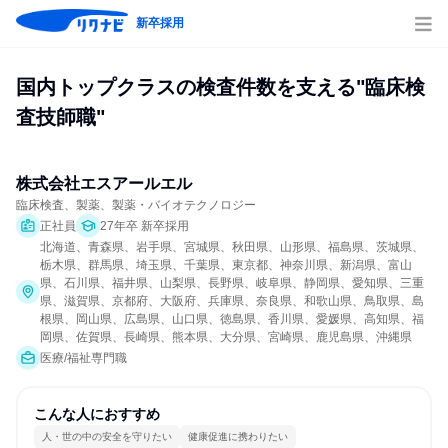
新卒採用
国内トップクラスの検査件数を支える"臨床検
査技師職"
株式会社エスアールエル
臨床検査、製薬、製薬・バイオテクノロジー
正社員
27年卒 新卒採用
北海道、青森県、岩手県、宮城県、秋田県、山形県、福島県、茨城県、
栃木県、群馬県、埼玉県、千葉県、東京都、神奈川県、新潟県、富山
県、石川県、福井県、山梨県、長野県、岐阜県、静岡県、愛知県、三重
県、滋賀県、京都府、大阪府、兵庫県、奈良県、和歌山県、鳥取県、島
根県、岡山県、広島県、山口県、徳島県、香川県、愛媛県、高知県、福
岡県、佐賀県、長崎県、熊本県、大分県、宮崎県、鹿児島県、沖縄県
医療/福祉専門職
こんな人におすすめ
人・世の中の安全を守りたい
健康促進に携わりたい