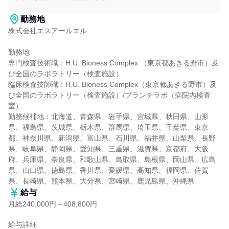
勤務地
株式会社エスアールエル

勤務地

専門検査技術職：H.U. Bioness Complex （東京都あきる野市）及
び全国のラボラトリー（検査施設）

臨床検査技師職：H.U. Bioness Complex（東京都あきる野市）及
び全国のラボラトリー（検査施設）/ブランチラボ（病院内検査
室）

勤務候補地：北海道、青森県、岩手県、宮城県、秋田県、山形
県、福島県、茨城県、栃木県、群馬県、埼玉県、千葉県、東京
都、神奈川県、新潟県、富山県、石川県、福井県、山梨県、長野
県、岐阜県、静岡県、愛知県、三重県、滋賀県、京都府、大阪
府、兵庫県、奈良県、和歌山県、鳥取県、島根県、岡山県、広島
県、山口県、徳島県、香川県、愛媛県、高知県、福岡県、佐賀
県、長崎県、熊本県、大分県、宮崎県、鹿児島県、沖縄県
給与
月給240,000円～408,800円
給与詳細
