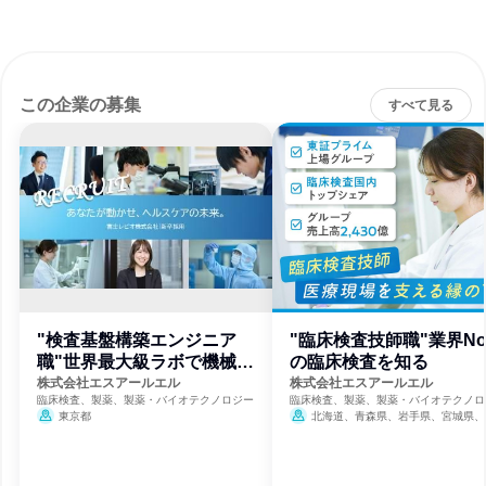
この企業の募集
すべて見る
"検査基盤構築エンジニア
"臨床検査技師職"業界No
職"世界最大級ラボで機械の
の臨床検査を知る
保守点検を
株式会社エスアールエル
株式会社エスアールエル
臨床検査、製薬、製薬・バイオテクノロジー
臨床検査、製薬、製薬・バイオテクノロ
東京都
北海道、青森県、岩手県、宮城県、
県、山形県、福島県、茨城県、栃木県、
県、埼玉県、千葉県、東京都、神奈川県
潟県、富山県、石川県、福井県、山梨県
野県、岐阜県、静岡県、愛知県、三重県