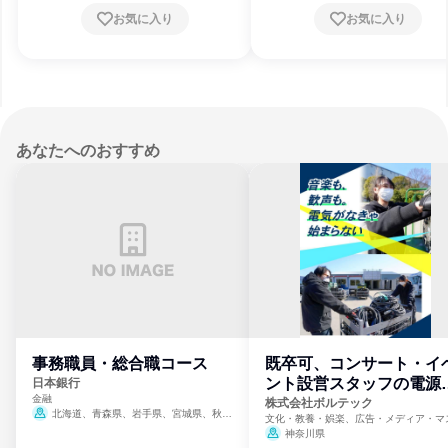
賀県、京都府、大阪府、兵庫県、奈良県
お気に入り
お気に入り
歌山県、鳥取県、島根県、岡山県、広島
山口県、徳島県、香川県、愛媛県、高知
福岡県、佐賀県、長崎県、熊本県、大分
宮崎県、鹿児島県、沖縄県
あなたへのおすすめ
事務職員・総合職コース
既卒可、コンサート・イ
ント設営スタッフの電源
日本銀行
金融
門
株式会社ボルテック
北海道、青森県、岩手県、宮城県、秋田
文化・教養・娯楽、広告・メディア・マ
県、山形県、福島県、茨城県、群馬県、埼玉
ミ、電力・ガス・水道・エネルギー
神奈川県
県、東京都、神奈川県、新潟県、富山県、石