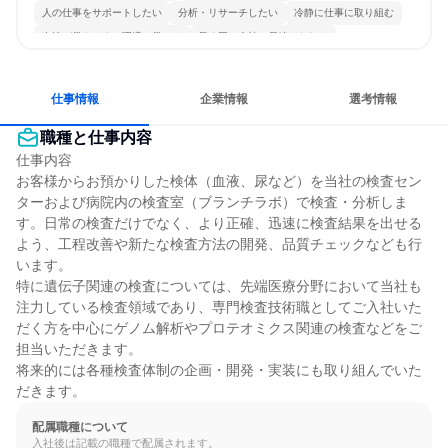
人の仕事をサポートしたい
分析・リサーチしたい
冷静に仕事に取り組む
女性が働きやすい環境で働ける
長く同じ会社に居続けられる
一つの専門分野を極める
目標に追われず働ける
仕事情報
企業情報
選考情報
職種と仕事内容
仕事内容

お客様からお預かりした検体（血液、尿など）を当社の検査セン
ターおよび病院内の検査室（ブランチラボ）で検査・分析しま
す。日常の検査だけでなく、より正確、迅速に検査結果を出せる
よう、工程改善や新たな検査方法の開発、品質チェックなども行
います。

特に遺伝子関連の検査については、先端医療分野において当社も
注力している検査領域であり、専門検査技術職としてご入社いた
だく方を中心にゲノム解析やプロテオミクス関連の検査などをご
担当いただきます。

将来的には各種検査体制の企画・開発・実装にも取り組んでいた
だきます。
配属職種について
入社後は記載の職種で配属されます。