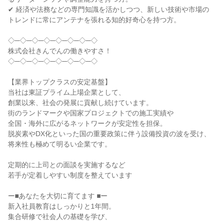
✔ 経済や法務などの専門知識を活かしつつ、新しい技術や市場の
トレンドに常にアンテナを張れる知的好奇心を持つ方。

◇─◇─◇─◇─◇─◇─◇─◇

株式会社きんでんの働きやすさ！

◇─◇─◇─◇─◇─◇─◇─◇

【業界トップクラスの安定基盤】

当社は東証プライム上場企業として、

創業以来、社会の発展に貢献し続けています。

街のランドマークや国家プロジェクトでの施工実績や

全国・海外に広がるネットワークが安定性を担保。

脱炭素やDX化といった国の重要政策に伴う設備投資の波を受け、

将来性も極めて明るい企業です。

定期的に上司との面談を実施するなど

若手が定着しやすい制度を整えています

ー■あなたを大切に育てます ■ー

新入社員教育はしっかりと1年間。

集合研修で社会人の基礎を学び、
