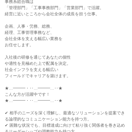
事務系総合職は

「管理部門」「工事事務部門」「営業部門」で活躍。

経営に近いところから会社全体の成長を担う仕事。

企画、人事・労務、総務、

経理、工事管理事務など、

会社全体を支える幅広い業務を

お任せします。

入社後の研修を通じてあなたの個性

や適性を見極めた上で配属を決定。

社会インフラを支える幅広い

フィールドでキャリアを築けます。

★…━━━・‥…━━━…‥★

こんな方が活躍中です！

★…━━━・‥…━━━…‥★

✔ 相手のニーズを深く理解し、最適なソリューションを提案でき
る論理的なコミュニケーション能力を持つ方。

✔ 困難な状況でも、目標達成に向けて粘り強く関係者を巻き込め
るリーダーシップや調整能力を持つ方。
