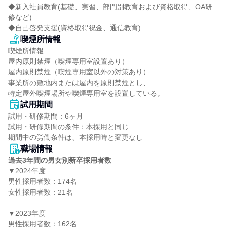
◆新入社員教育(基礎、実習、部門別教育および資格取得、OA研
修など)

◆自己啓発支援(資格取得祝金、通信教育)
喫煙所情報
喫煙所情報

屋内原則禁煙（喫煙専用室設置あり）

屋内原則禁煙（喫煙専用室以外の対策あり）

事業所の敷地内または屋内を原則禁煙とし、

特定屋外喫煙場所や喫煙専用室を設置している。
試用期間
試用・研修期間：6ヶ月

試用・研修期間の条件：本採用と同じ

職場情報
過去3年間の男女別新卒採用者数
▼2024年度

男性採用者数：174名

女性採用者数：21名

▼2023年度

男性採用者数：162名
