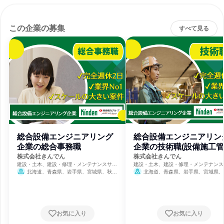
この企業の募集
すべて見る
総合設備エンジニアリング
総合設備エンジニアリン
企業の総合事務職
企業の技術職(設備施工管
理)
株式会社きんでん
株式会社きんでん
建設・土木、建設・修理・メンテナンスサー
建設・土木、建設・修理・メンテナンス
ビス、電力・ガス・水道・エネルギー
ビス、電力・ガス・水道・エネルギー
北海道、青森県、岩手県、宮城県、秋田
北海道、青森県、岩手県、宮城県、
県、山形県、福島県、茨城県、栃木県、群馬
県、山形県、福島県、茨城県、栃木県、
県、埼玉県、千葉県、東京都、神奈川県、新
県、埼玉県、千葉県、東京都、神奈川県
潟県、富山県、石川県、福井県、山梨県、長
潟県、富山県、石川県、福井県、山梨県
野県、岐阜県、静岡県、愛知県、三重県、滋
野県、岐阜県、静岡県、愛知県、三重県
賀県、京都府、大阪府、兵庫県、奈良県、和
賀県、京都府、大阪府、兵庫県、奈良県
お気に入り
お気に入り
歌山県、鳥取県、岡山県、広島県、山口県、
歌山県、鳥取県、岡山県、広島県、山口