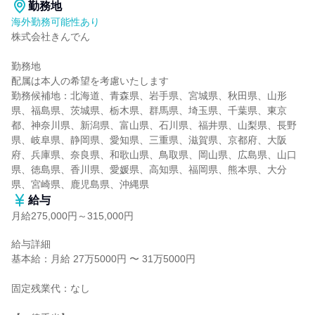
勤務地
海外勤務可能性あり
株式会社きんでん

勤務地

配属は本人の希望を考慮いたします

勤務候補地：北海道、青森県、岩手県、宮城県、秋田県、山形
県、福島県、茨城県、栃木県、群馬県、埼玉県、千葉県、東京
都、神奈川県、新潟県、富山県、石川県、福井県、山梨県、長野
県、岐阜県、静岡県、愛知県、三重県、滋賀県、京都府、大阪
府、兵庫県、奈良県、和歌山県、鳥取県、岡山県、広島県、山口
県、徳島県、香川県、愛媛県、高知県、福岡県、熊本県、大分
県、宮崎県、鹿児島県、沖縄県
給与
月給275,000円～315,000円
給与詳細

基本給：月給 27万5000円 〜 31万5000円

固定残業代：なし
