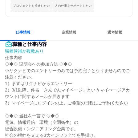
プロジェクトを推進したい
人の仕事をサポートしたい
採用・育成に関わりたい
情熱を持って仕事に取り組む
コミュニケーションが活発
チームワークを重視
長く同じ会社に居続けられる
多様な職種の人と関われる
仕事情報
企業情報
選考情報
職種と仕事内容
職種候補が複数あり
仕事内容

◇◆◇ 説明会への参加方法 ◇◆◇

※リクナビでのエントリーのみでは予約完了となりませんのでご
注意ください。

1）まずはリクナビからエントリー

2）3/1以降、件名「きんでんマイページ」というマイぺージアカ
ウントに関するメールが届きます

3）マイページにログインの上、ご希望の日程にご予約ください

◇◆◇ 当社を一言で ◇◆◇

電気、情報通信、環境（空調衛生）の

総合設備エンジニアリング企業です。

社会の根幹を支える3大インフラ全てを手掛け、
