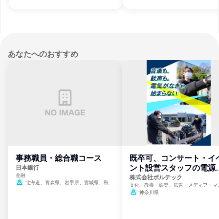
徳島県、香川県、愛媛県、高知県、福岡県、
徳島県、香川県、愛媛県、高知県、福岡
熊本県、大分県、宮崎県、鹿児島県、沖縄
熊本県、大分県、宮崎県、鹿児島県、沖
県
県
あなたへのおすすめ
事務職員・総合職コース
既卒可、コンサート・イ
ント設営スタッフの電源
日本銀行
金融
門
株式会社ボルテック
北海道、青森県、岩手県、宮城県、秋田
文化・教養・娯楽、広告・メディア・マ
県、山形県、福島県、茨城県、群馬県、埼玉
ミ、電力・ガス・水道・エネルギー
神奈川県
県、東京都、神奈川県、新潟県、富山県、石
川県、福井県、山梨県、長野県、静岡県、愛
知県、京都府、大阪府、兵庫県、鳥取県、島