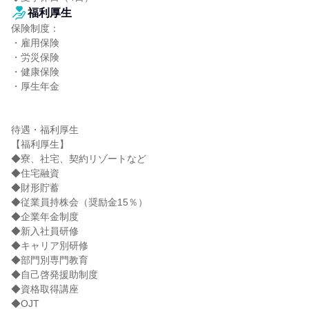
福利厚生
保険制度：

・雇用保険

・労災保険

・健康保険

・厚生年金

待遇・福利厚生

【福利厚生】

◆寮、社宅、契約リゾートなど

◆住宅融資

◆財形貯蓄

◆従業員持株会（奨励金15％）

◆企業年金制度

◆新入社員研修

◆キャリア別研修

◆部門別専門教育

◆自己啓発援助制度

◆資格取得講座

◆OJT
