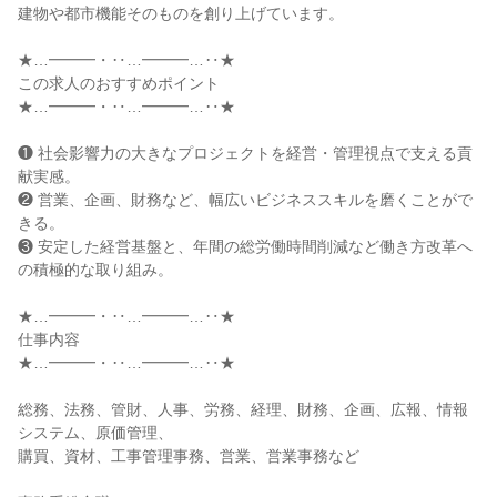
建物や都市機能そのものを創り上げています。

★…━━━・‥…━━━…‥★

この求人のおすすめポイント

★…━━━・‥…━━━…‥★

❶ 社会影響力の大きなプロジェクトを経営・管理視点で支える貢
献実感。

❷ 営業、企画、財務など、幅広いビジネススキルを磨くことがで
きる。

❸ 安定した経営基盤と、年間の総労働時間削減など働き方改革へ
の積極的な取り組み。

★…━━━・‥…━━━…‥★

仕事内容

★…━━━・‥…━━━…‥★

総務、法務、管財、人事、労務、経理、財務、企画、広報、情報
システム、原価管理、

購買、資材、工事管理事務、営業、営業事務など
