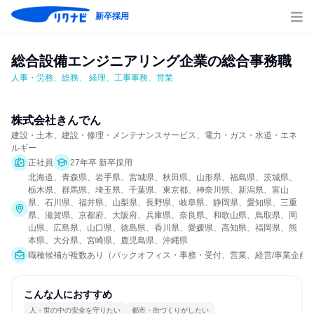
新卒採用
総合設備エンジニアリング企業の総合事務職
人事・労務、総務、 経理、工事事務、営業
株式会社きんでん
建設・土木、建設・修理・メンテナンスサービス、電力・ガス・水道・エネ
ルギー
正社員
27年卒 新卒採用
北海道、青森県、岩手県、宮城県、秋田県、山形県、福島県、茨城県、
栃木県、群馬県、埼玉県、千葉県、東京都、神奈川県、新潟県、富山
県、石川県、福井県、山梨県、長野県、岐阜県、静岡県、愛知県、三重
県、滋賀県、京都府、大阪府、兵庫県、奈良県、和歌山県、鳥取県、岡
山県、広島県、山口県、徳島県、香川県、愛媛県、高知県、福岡県、熊
本県、大分県、宮崎県、鹿児島県、沖縄県
職種候補が複数あり（バックオフィス・事務・受付、営業、経営/事業企画、経理
こんな人におすすめ
人・世の中の安全を守りたい
都市・街づくりがしたい