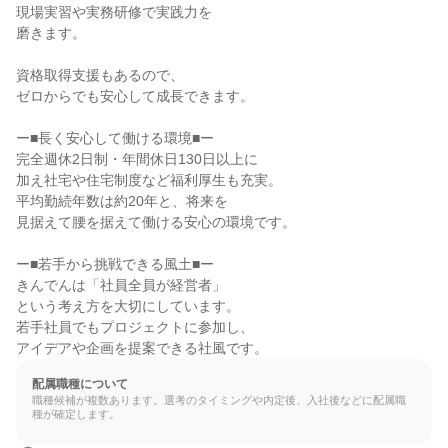
現場実習や実務研修で実践力を

磨きます。

資格取得支援もあるので、

ゼロからでも安心して成長できます。

ー■長く安心して働ける環境■ー

完全週休2日制・年間休日130日以上に

加え社宅や住宅制度など福利厚生も充実。

平均勤続年数は約20年と、将来を

見据えて腰を据えて働ける安心の環境です。

ー■若手から挑戦できる風土■ー

きんでんは「社員全員が経営者」

という考え方を大切にしています。

若手社員でもプロジェクトに参加し、

アイデアや企画を提案できる社風です。
配属職種について
職種候補が複数あります。選考のタイミングや内定後、入社後などに配属職
種が確定します。