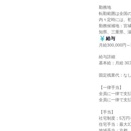
勤務地

転勤範囲は全国の
内々定時には、初
勤務候補地：宮
知県、三重県、
給与
月給300,000円～3
給与詳細

基本給：月給 30万
固定残業代：なし
【一律手当】

全員に一律で支払
全員に一律で支払
【手当】

社宅制度：5万円
住宅手当：最大3
地域手当：京都、