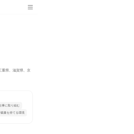
三重県、滋賀県、京
仕事に取り組む
が裁量を持てる環境