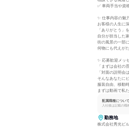
✅ 車両手当や資
✨ 仕事内容の魅力 
お客様の人生に深
「ありがとう」を
自分が担当した家
街の風景の一部に
何物にも代えがた
✨ 応募歓迎メッセ
「まずは会社の雰
「対面の説明会は
そんなあなたにピ
服装自由、移動時
まずは動画で私
配属職種につい
入社後は記載の職
勤務地
株式会社秀光ビル