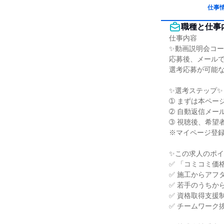
仕事
職種と仕事
仕事内容

✨動画説明会コー
応募後、メールで
選考応募が可能な
✨選考ステップ✨

➀ まずは本ペー
➁ 自動返信メー
➂ 視聴後、希望
※マイページ登録
✨この求人のポイ
✅ 「コミコミ価
✅ 施工からアフ
✅ 若手のうちか
✅ 資格取得支援
✅ チームワーク