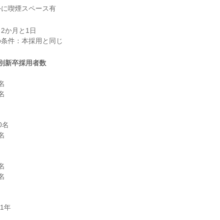
外に喫煙スペース有
2か月と1日

別新卒採用者数




名






