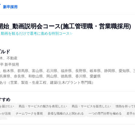
新卒採用
開始_動画説明会コース(施工管理職・営業職採用)
！動画を観るだけで選考に進める特別コース✨
ビルド
木、不動産
年卒 新卒採用
、栃木県、群馬県、富山県、石川県、福井県、長野県、岐阜県、静岡県、愛知県、
兵庫県、奈良県、和歌山県、岡山県、徳島県、香川県、愛媛県
あり（営業、製造・生産工程、建築/土木/プラント専門職）
すすめ
を届けたい
商品・サービスの魅力を表現したい
商品・サービスを販売したい
情熱を持って
ンが活発
チームワークを重視
多様な職種の人と関われる
一つの専門分野を極める
若手
する