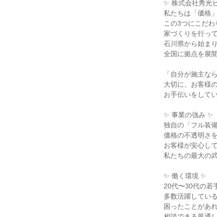
✨ 株式会社秀光ビ
私たちは「価格」
この3つにこだわ
家づくりを行って
石川県から始まり
全国に拠点を展開
「自分が施主なら
大切に、お客様の
お手伝いをしてい
✨ 事業の強み ✨

独自の「フル装備
価格の不透明さを
お客様が安心して
私たちの最大の武
✨ 働く環境 ✨

20代〜30代の若
多数活躍している
困ったことがあれ
相談できる風通し