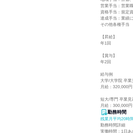
営業手当：営業職
資格手当：規定資格
達成手当：業績に
その他各種手当

【昇給】

年1回

【賞与】

年2回

給与例

大学/大学院 卒業
月給：320,000円

短大/専門 卒業見
月給：300,000円
勤務時間
残業月平均20時
勤務時間詳細

実働時間：1日あた