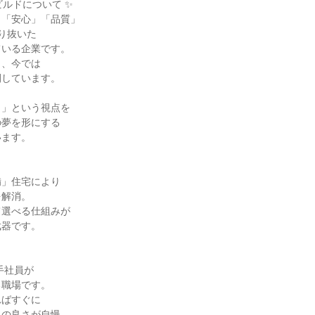
ルドについて ✨

「安心」「品質」

り抜いた

いる企業です。

、今では

しています。

」という視点を

夢を形にする

ます。

」住宅により

解消。

選べる仕組みが

器です。

手社員が

職場です。

ばすぐに

の良さが自慢。
