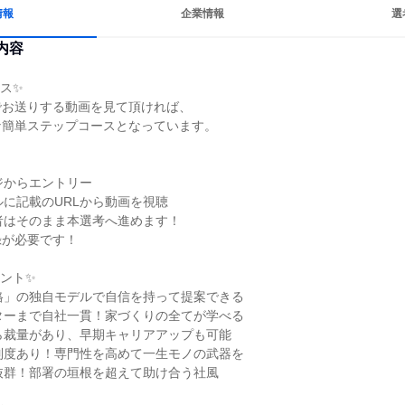
情報
企業情報
選
内容
ス✨

お送りする動画を見て頂ければ、

簡単ステップコースとなっています。

ジからエントリー

ルに記載のURLから動画を視聴

者はそのまま本選考へ進めます！

が必要です！

ント✨

格」の独自モデルで自信を持って提案できる

ターまで自社一貫！家づくりの全てが学べる

ら裁量があり、早期キャリアアップも可能

制度あり！専門性を高めて一生モノの武器を

抜群！部署の垣根を超えて助け合う社風
