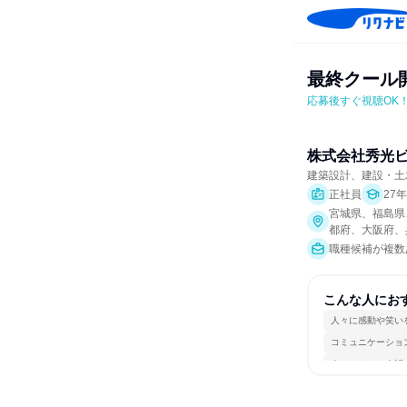
最終クール
応募後すぐ視聴OK
株式会社秀光
建築設計、建設・土
正社員
27
宮城県、福島県
都府、大阪府、
職種候補が複数
こんな人にお
人々に感動や笑い
コミュニケーショ
人とたくさん会話