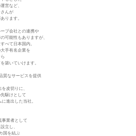
運営など、

さんが

あります。

ープ会社との連携や

の可能性もありますが、

すべて日本国内。

大手有名企業を

ら

を築いていけます。

品質なサービスを提供

出を皮切りに、

先駆けとして

ムに進出した当社。



流事業者として

設立し、

カ国を結ぶ
