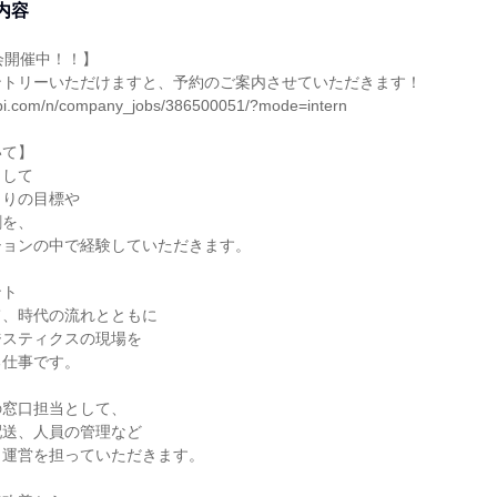
内容
会開催中！！】

ントリーいただけますと、予約のご案内させていただきます！

nabi.com/n/company_jobs/386500051/?mode=intern

て】

して

りの目標や

を、

ョンの中で経験していただきます。

ト

、時代の流れとともに

スティクスの現場を

仕事です。

窓口担当として、

送、人員の管理など

運営を担っていただきます。
