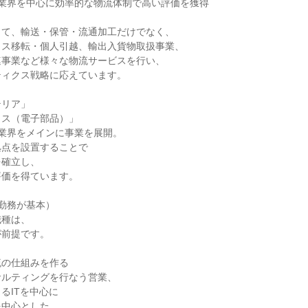
業界を中心に効率的な物流体制で高い評価を獲得

て、輸送・保管・流通加工だけでなく、

ス移転・個人引越、輸出入貨物取扱事業、

事業など様々な物流サービスを行い、

ィクス戦略に応えています。

リア」

ス（電子部品）」

業界をメインに事業を展開。

点を設置することで

確立し、

価を得ています。

勤務が基本）

種は、

前提です。

の仕組みを作る

ルティングを行なう営業、

ITを中心に

中心とした
