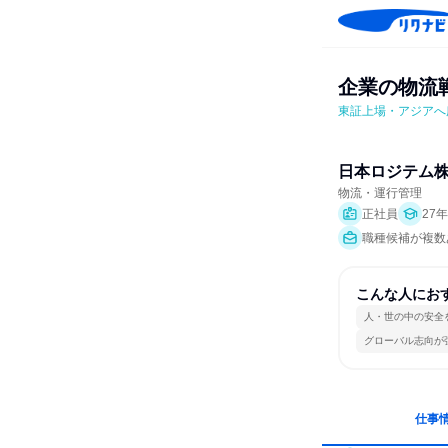
企業の物流
東証上場・アジアへ
日本ロジテム
物流・運行管理
正社員
27
職種候補が複数
こんな人にお
人・世の中の安全
グローバル志向が
仕事