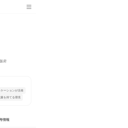
阪府
ニケーションが活発
裁量を持てる環境
考情報