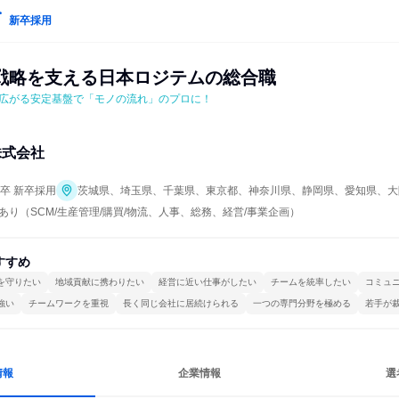
新卒採用
戦略を支える日本ロジテムの総合職
広がる安定基盤で「モノの流れ」のプロに！
株式会社
年卒 新卒採用
茨城県、埼玉県、千葉県、東京都、神奈川県、静岡県、愛知県、大
あり（SCM/生産管理/購買/物流、人事、総務、経営/事業企画）
すすめ
を守りたい
地域貢献に携わりたい
経営に近い仕事がしたい
チームを統率したい
コミュ
強い
チームワークを重視
長く同じ会社に居続けられる
一つの専門分野を極める
若手が
情報
企業情報
選