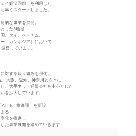
ェイ経済回廊」を利用した

ち早くスタートしました。

角的な事業を展開。

とした8地域

国、タイ、ベトナム、

ー、カンボジア）において

を運営しています。

に対する取り組みを強化。

埼玉、大阪、愛知、神奈川と次々に

し、大手ネット通販会社を中心とした

いを拡大しています。

「AI・IoT推進課」を新設、

よる

率化を推進し、

即した事業展開を進めていきます。
て