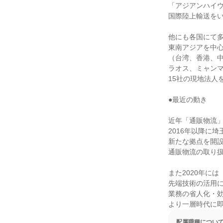
「アジアンハイウ
国際陸上輸送をい
他にも各国にて多
東南アジアを中心
（台湾、香港、中
ラオス、ミャンマ
15社の現地法人
●最近の動き

近年「通販物流」
2016年以降に
新たな拠点を開設
通販物流の取り扱
また2020年には
先端技術の活用に
業務の省人化・効
より一層時代に
配属職種につい