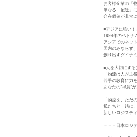
お客様企業の「物
単なる「配送」に
介在価値が非常に
■アジアに強い！
1994年のベトナ
アジアでのネット
国内のみならず、
創り出すダイナミ
■人を大切にする
「物流は人が主役
若手の教育に力を
あなたの“得意”
「物流を、ただの
私たちと一緒に、
新しいロジスティ
＝＝＝日本ロジテ