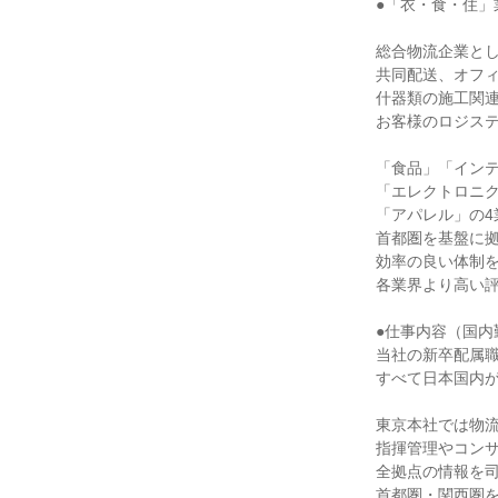
●「衣・食・住」
総合物流企業とし
共同配送、オフィ
什器類の施工関連
お客様のロジステ
「食品」「インテ
「エレクトロニク
「アパレル」の4
首都圏を基盤に拠
効率の良い体制を
各業界より高い評
●仕事内容（国内
当社の新卒配属職
すべて日本国内が
東京本社では物流
指揮管理やコンサ
全拠点の情報を司る
首都圏・関西圏を