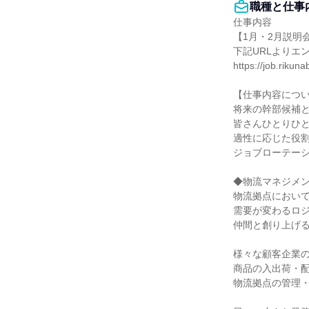
職種と仕事
仕事内容

【1月・2月説明
下記URLよりエ
https://job.riku
【仕事内容につい
将来の幹部候補と
皆さんひとりひと
適性に応じた役割
ジョブローテーシ
◆物流マネジメン
物流拠点において
需要が変わるロジ
仲間と創り上げる
様々な顧客企業の
商品の入出荷・配
物流拠点の管理・