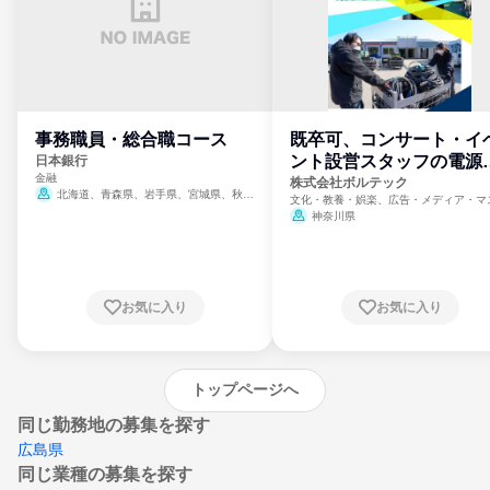
事務職員・総合職コース
既卒可、コンサート・イ
ント設営スタッフの電源
日本銀行
金融
門
株式会社ボルテック
北海道、青森県、岩手県、宮城県、秋田
文化・教養・娯楽、広告・メディア・マ
県、山形県、福島県、茨城県、群馬県、埼玉
ミ、電力・ガス・水道・エネルギー
神奈川県
県、東京都、神奈川県、新潟県、富山県、石
川県、福井県、山梨県、長野県、静岡県、愛
知県、京都府、大阪府、兵庫県、鳥取県、島
根県、岡山県、広島県、山口県、徳島県、香
川県、愛媛県、高知県、福岡県、佐賀県、長
お気に入り
お気に入り
崎県、熊本県、大分県、宮崎県、鹿児島県、
沖縄県
トップページへ
同じ勤務地の募集を探す
広島県
同じ業種の募集を探す