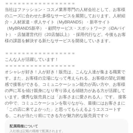
＝＝＝＝＝＝＝＝＝＝＝＝＝＝＝＝＝

当社はファッション・コスメ業界専門の人材会社として、お客様
のニーズに合わせた多様なサービスを展開しております。人材紹
介・人材派遣・求人サイト（MyBRANDS）・新卒サイト
（MyBRANDS新卒）・顧問サービス・スポットワーク（iDAバイ
ト）・店舗運営代行（20店舗以上）・採用代行など。今後もお客
様の課題を解決する新たなサービスを開発していきます。

＝＝＝＝＝＝＝＝＝＝＝＝＝＝＝＝＝

こんな人が活躍しています！

＝＝＝＝＝＝＝＝＝＝＝＝＝＝＝＝＝

オシャレが好き！人が好き！販売は、こんな人達が集まる職業で
す。また、お客様の立場になって考えられる、お客様の望む距離
感で接客ができる、コミュニケーション能力が高い方や、お客様
の声に耳を傾け親身になり寄り添える傾聴力がある方が活躍して
います。優秀な販売員とは「お客さまに愛される人」です。 接客
の中で、コミュニケーションを取りながら、最後にはお客さまに
「この店に来てよかった」と思ってもらえるようエスコートす
る、これが当たり前にできる方が魅力的な販売員です☆
配属職種について
入社後は記載の職種で配属されます。