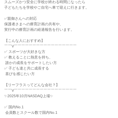
スムーズかつ安全に学校が終わる時間になったら

子どもたちを学校やご自宅へ車で迎えに行きます。

✅親御さんへの対応

保護者さまへの療育計画の共有や、

実行中の療育計画の経過報告を行います。

【こんな人におすすめ】

￣￣V￣￣￣￣￣￣￣￣￣￣￣￣￣￣￣￣￣

✅ スポーツが大好きな方

✅ 教えることに熱意を持ち、

 誰かの成長をサポートしたい方

✅ 子ども達と共に成長する

 喜びを感じたい方

【リーフラスってどんな会社？】

￣￣V￣￣￣￣￣￣￣￣￣￣￣￣￣￣￣￣￣

✨2025年10月NASDAQ上場✨

✅ 国内No.1

 会員数とスクール数で国内No.1
