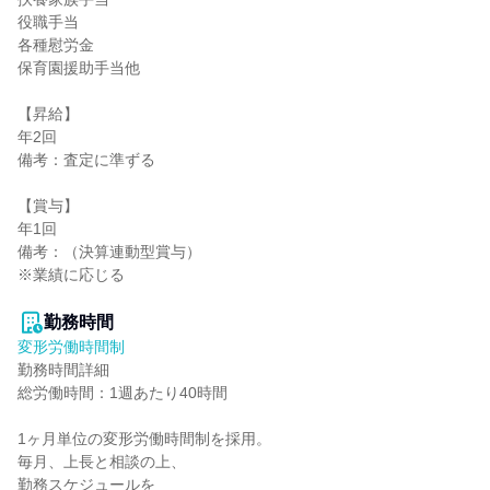
役職手当

各種慰労金

保育園援助手当他

【昇給】

年2回

備考：査定に準ずる

【賞与】

年1回

備考：（決算連動型賞与）

※業績に応じる

勤務時間
変形労働時間制
勤務時間詳細

総労働時間：1週あたり40時間

1ヶ月単位の変形労働時間制を採用。

毎月、上長と相談の上、

勤務スケジュールを
