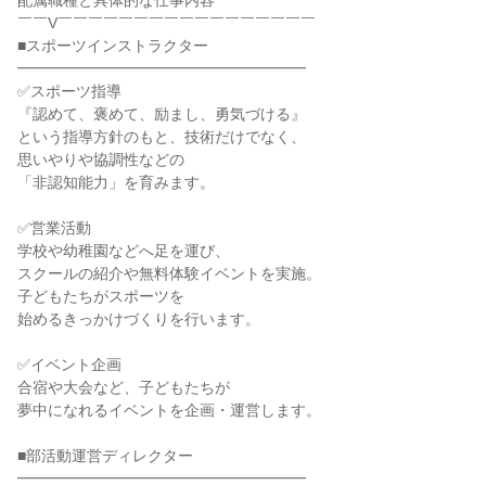
配属職種と具体的な仕事内容

￣￣V￣￣￣￣￣￣￣￣￣￣￣￣￣￣￣￣￣

■スポーツインストラクター

━━━━━━━━━━━━━━━━━━━

✅スポーツ指導

『認めて、褒めて、励まし、勇気づける』

という指導方針のもと、技術だけでなく、

思いやりや協調性などの

「非認知能力」を育みます。

✅営業活動

学校や幼稚園などへ足を運び、

スクールの紹介や無料体験イベントを実施。

子どもたちがスポーツを

始めるきっかけづくりを行います。

✅イベント企画

合宿や大会など、子どもたちが

夢中になれるイベントを企画・運営します。

■部活動運営ディレクター

━━━━━━━━━━━━━━━━━━━
