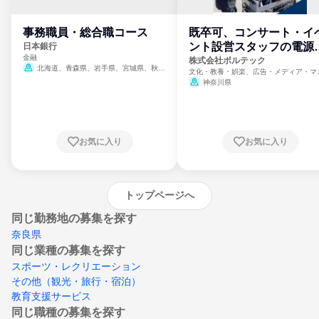
事務職員・総合職コース
既卒可、コンサート・イ
ント設営スタッフの電源
日本銀行
金融
門
株式会社ボルテック
北海道、青森県、岩手県、宮城県、秋田
文化・教養・娯楽、広告・メディア・マ
県、山形県、福島県、茨城県、群馬県、埼玉
ミ、電力・ガス・水道・エネルギー
神奈川県
県、東京都、神奈川県、新潟県、富山県、石
川県、福井県、山梨県、長野県、静岡県、愛
知県、京都府、大阪府、兵庫県、鳥取県、島
根県、岡山県、広島県、山口県、徳島県、香
川県、愛媛県、高知県、福岡県、佐賀県、長
お気に入り
お気に入り
崎県、熊本県、大分県、宮崎県、鹿児島県、
沖縄県
トップページへ
同じ勤務地の募集を探す
奈良県
同じ業種の募集を探す
スポーツ・レクリエーション
その他（観光・旅行・宿泊）
教育支援サービス
同じ職種の募集を探す