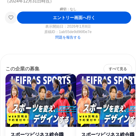
締切：なし
エントリー画面へ行く
表示開始日：2026年1月8日
原稿ID：
1ab55de9d96f0e7e
問題を報告する
この企業の募集
すべて見る
スポーツビジネス総合職
スポーツビジネス総合職