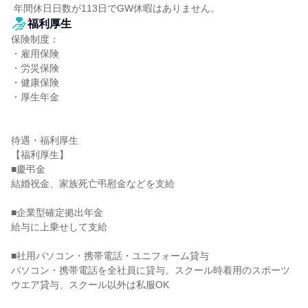
 年間休日日数が113日でGW休暇はありません。
福利厚生
保険制度：

・雇用保険

・労災保険

・健康保険

・厚生年金

待遇・福利厚生

【福利厚生】

■慶弔金

結婚祝金、家族死亡弔慰金などを支給

■企業型確定拠出年金

給与に上乗せして支給

■社用パソコン・携帯電話・ユニフォーム貸与

パソコン・携帯電話を全社員に貸与。スクール時着用のスポーツ
ウエア貸与、スクール以外は私服OK
