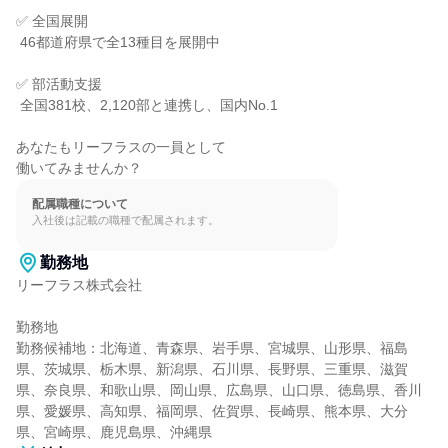
✅ 全国展開

 46都道府県で全13種目を展開中

✅ 部活動支援

 全国381校、2,120部と連携し、国内No.1

あなたもリーフラスの一員として

働いてみませんか？
配属職種について
入社後は記載の職種で配属されます。
勤務地
リーフラス株式会社

勤務地

勤務候補地：北海道、青森県、岩手県、宮城県、山形県、福島
県、茨城県、栃木県、新潟県、石川県、長野県、三重県、滋賀
県、奈良県、和歌山県、岡山県、広島県、山口県、徳島県、香川
県、愛媛県、高知県、福岡県、佐賀県、長崎県、熊本県、大分
県、宮崎県、鹿児島県、沖縄県