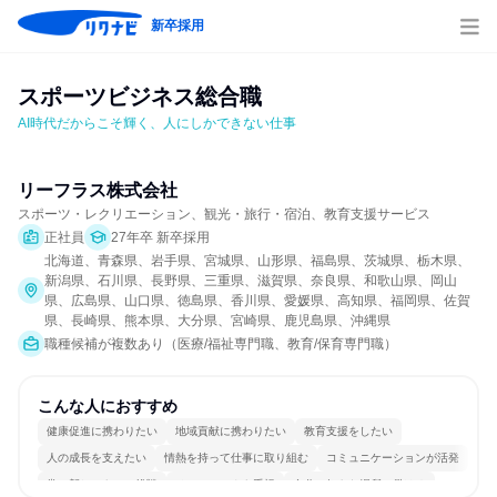
新卒採用
スポーツビジネス総合職
AI時代だからこそ輝く、人にしかできない仕事
リーフラス株式会社
スポーツ・レクリエーション、観光・旅行・宿泊、教育支援サービス
正社員
27年卒 新卒採用
北海道、青森県、岩手県、宮城県、山形県、福島県、茨城県、栃木県、
新潟県、石川県、長野県、三重県、滋賀県、奈良県、和歌山県、岡山
県、広島県、山口県、徳島県、香川県、愛媛県、高知県、福岡県、佐賀
県、長崎県、熊本県、大分県、宮崎県、鹿児島県、沖縄県
職種候補が複数あり（医療/福祉専門職、教育/保育専門職）
こんな人におすすめ
健康促進に携わりたい
地域貢献に携わりたい
教育支援をしたい
人の成長を支えたい
情熱を持って仕事に取り組む
コミュニケーションが活発
常に新しいものに挑戦
チームワークを重視
自分の好きな場所で働ける