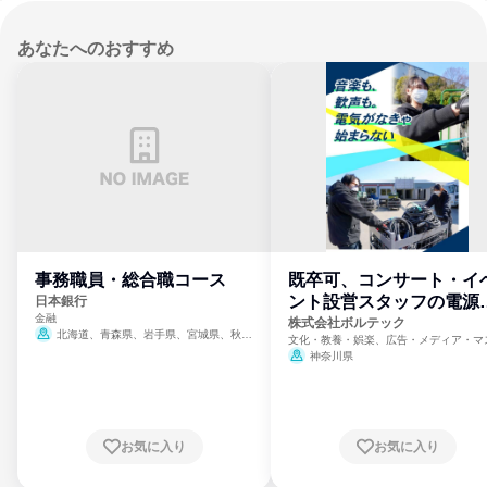
あなたへのおすすめ
事務職員・総合職コース
既卒可、コンサート・イ
ント設営スタッフの電源
日本銀行
金融
門
株式会社ボルテック
北海道、青森県、岩手県、宮城県、秋田
文化・教養・娯楽、広告・メディア・マ
県、山形県、福島県、茨城県、群馬県、埼玉
ミ、電力・ガス・水道・エネルギー
神奈川県
県、東京都、神奈川県、新潟県、富山県、石
川県、福井県、山梨県、長野県、静岡県、愛
知県、京都府、大阪府、兵庫県、鳥取県、島
根県、岡山県、広島県、山口県、徳島県、香
川県、愛媛県、高知県、福岡県、佐賀県、長
お気に入り
お気に入り
崎県、熊本県、大分県、宮崎県、鹿児島県、
沖縄県