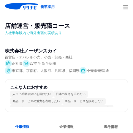
新卒採用
店舗運営・販売職コース
入社半年以内で海外出張の実績あり
株式会社ノーザンスカイ
百貨店・アパレル小売、小売・卸売・商社
正社員
27年卒 新卒採用
東京都、京都府、大阪府、兵庫県、福岡県
小売販売/流通
こんな人におすすめ
人々に感動や笑いを届けたい
日本の良さを広めたい
商品・サービスの魅力を表現したい
商品・サービスを販売したい
海外と交流したい
情熱を持って仕事に取り組む
チームワークを重視
女性が働きやすい環境で働ける
多様な職種の人と関われる
人とたくさん会話する
仕事情報
企業情報
選考情報