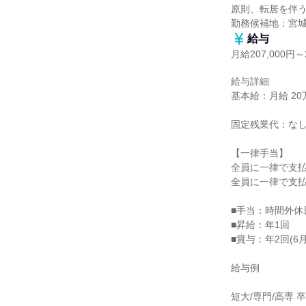
原則、転居を伴う
勤務候補地：宮
給与
月給207,000円～2
給与詳細

基本給：月給 20万7
固定残業代：なし
【一律手当】

全員に一律で支払
全員に一律で支払
■手当：時間外休
■昇給：年1回

■賞与：年2回(6月
給与例

短大/専門/高専 