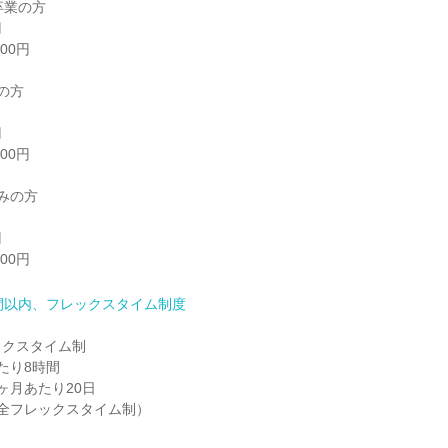
000円
間以内、フレックスタイム制度
クスタイム制

り8時間

月あたり20日

0（完全フレックスタイム制）