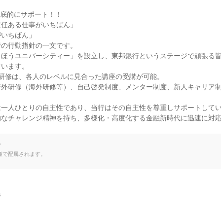
底的にサポート！！

任ある仕事がいちばん」

いちばん」

の行動指針の一文です。

うほうユニバーシティー」を設立し、東邦銀行というステージで頑張る
います。

研修は、各人のレベルに見合った講座の受講が可能。

行外研修（海外研修等）、自己啓発制度、メンター制度、新人キャリア
一人ひとりの自主性であり、当行はその自主性を尊重しサポートしてい
なチャレンジ精神を持ち、多様化・高度化する金融新時代に迅速に対応
て
種で配属されます。

