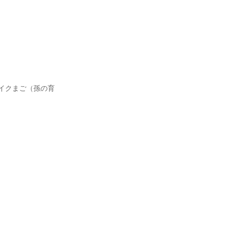
イクまご（孫の育