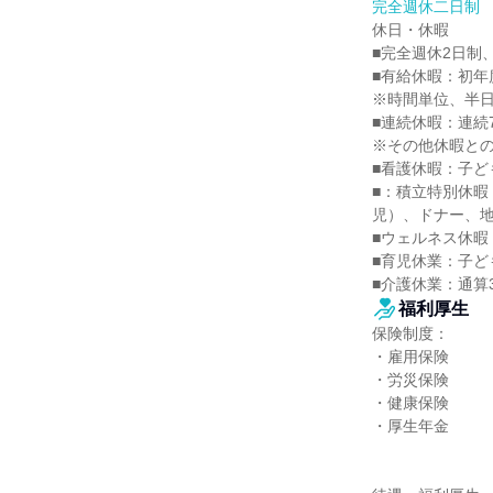
完全週休二日制
休日・休暇

■完全週休2日制、
■有給休暇：初年度
※時間単位、半日
■連続休暇：連続
※その他休暇との
■看護休暇：子ども
■：積立特別休
児）、ドナー、地
■ウェルネス休暇
■育児休業：子ど
■介護休業：通算
福利厚生
保険制度：

・雇用保険

・労災保険

・健康保険

・厚生年金
