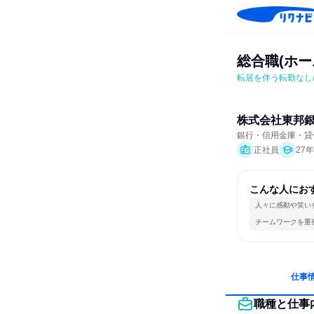
総合職(ホー
転居を伴う転勤なし
株式会社東邦
銀行・信用金庫・貸
正社員
27
こんな人にお
人々に感動や笑い
チームワークを重
仕事
職種と仕事