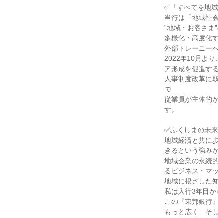
✅「すべてを地域
当行は「地域社会
”地域・お客さま
多様化・高度化す
外部トレーニーへ
2022年10月
ア形成を促進する
人事制度改革に
で

従業員が主体的
す。

✅ふくしまの未来
地域経済と共に
きるという強みが
地域企業の永続的
るビジネス・マッ
地域に根ざした知
私は入行3年目か
この『東邦銀行』
もっと広く、そし