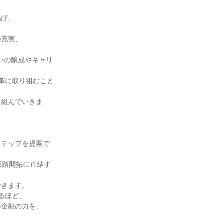
げ、

充実、

いの醸成やキャリ
革に取り組むこと
り組んでいきま
ステップを提案で
販路開拓に直結す
きます。

ほど、

金融の力を、
