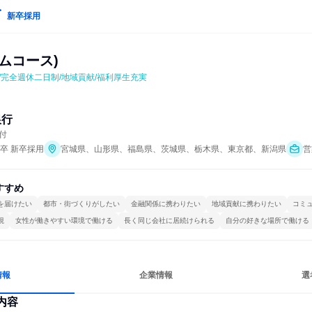
新卒採用
ムコース)
/完全週休二日制/地域貢献/福利厚生充実
銀行
付
年卒 新卒採用
宮城県、山形県、福島県、茨城県、栃木県、東京都、新潟県
営
すすめ
を届けたい
都市・街づくりがしたい
金融関係に携わりたい
地域貢献に携わりたい
コミ
視
女性が働きやすい環境で働ける
長く同じ会社に居続けられる
自分の好きな場所で働ける
情報
企業情報
選
内容