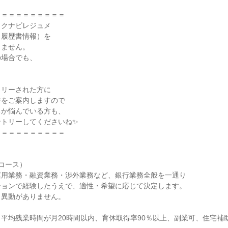
＝＝＝＝＝＝＝＝＝

クナビレジュメ

履歴書情報）を

ません。

場合でも、



リーされた方に

をご案内しますので

か悩んでいる方も、

トリーしてくださいね✨

＝＝＝＝＝＝＝＝＝

コース）

用業務・融資業務・渉外業務など、銀行業務全般を一通り

ョンで経験したうえで、適性・希望に応じて決定します。

異動がありません。

平均残業時間が月20時間以内、育休取得率90％以上、副業可、住宅補助