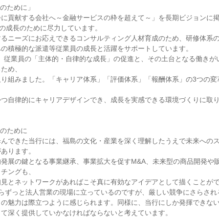
のために」

に貢献する会社へ～金融サービスの枠を超えて～」を長期ビジョンに掲
”の成長のために尽力しています。

るニーズにお応えできるコンサルティング人材育成のため、研修体系の
の積極的な派遣等従業員の成長と活躍をサポートしています。

より、従業員の「主体的・自律的な成長」の促進と、その土台となる働きが
ため、

取り組みました。「キャリア体系」「評価体系」「報酬体系」の3つの変
かつ自律的にキャリアデザインでき、成長を実感できる環境づくりに取
のために

歩んできた当行には、福島の文化・産業を深く理解したうえで未来への
あります。

発展の鍵となる事業継承、事業拡大を促すM&A、未来型の商品開発や
チングも、

見とネットワークがあればこそ真に有効なアイデアとして描くことがで
らずっと法人営業の現場に立っているのですが、厳しい競争にさらされる
の魅力は際立つように感じられます。同様に、当行にしか発揮できない
て深く提供していかなければならないと考えています。
