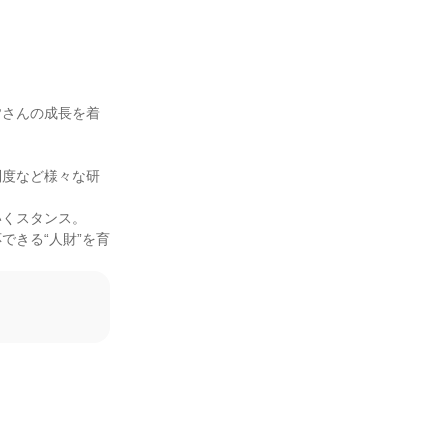
皆さんの成長を着
制度など様々な研
くスタンス。

できる“人財”を育