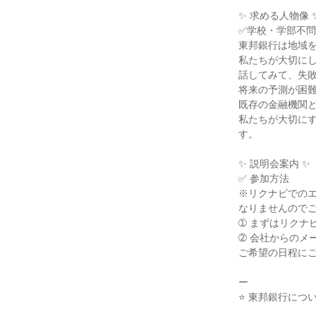
✨ 求める人物像 ✨
✅学校・学部不問
東邦銀行は地域を
私たちが大切にし
話してみて、失敗
将来の予測が困難
既存の金融機関と
私たちが大切に
す。

✨ 説明会案内 ✨

✅ 参加方法

※リクナビでのエ
なりませんのでご
➀ まずはリクナ
➁ 会社からのメ
ご希望の日程にご
ー

⭐ 東邦銀行について