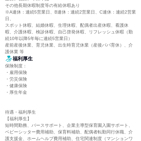
その他長期休暇制度等の有給休暇あり

※A連休：連続5営業日、B連休：連続2営業日、C連休：連続2営業
日、

スポット休暇、結婚休暇、生理休暇、配偶者出産休暇、看護休
暇、介護休暇、検診休暇、自己啓発休暇、リフレッシュ休暇（勤
続10年以降5年毎に連続5営業日）

産前産後休業、育児休業、出生時育児休業（産後パパ育休）、介
護休業 等
福利厚生
保険制度：

・雇用保険

・労災保険

・健康保険

・厚生年金

待遇・福利厚生

【福利厚生】

短時間勤務、バースサポート、企業主導型保育園入園サポート、
ベビーシッター費用補助、保育料補助、配偶者転勤同行休職、介
護支援金、ホームヘルプ費用補助、住宅関連制度（マンションワ