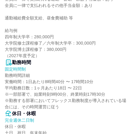
全員に一律で支払われるその他手当金額：あり

通勤補給費全額支給、昼食費補助 等

給与例

四年制大学卒：280,000円

大学院修士課程修了／六年制大学卒：300,000円

大学院博士課程修了：380,000円

（2027年度予定）
勤務時間
固定時間制
勤務時間詳細

実働時間：1日あたり8時間40分 〜 17時間10分

平均勤務日数：1ヶ月あたり18日 〜 22日

※一部部署で、始業時刻9時00分、終業時刻17時30分

※勤務する部署においてフレックス勤務制度が導入されている場
合には、その時間運営に従う
休日・休暇
完全週休二日制
休日・休暇

土日、祝日、年末年始
