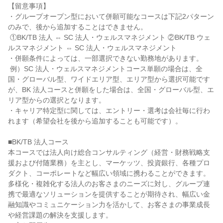
【留意事項】

・グループオープン型において併願可能なコースは下記2パターン
のみで、後から追加することはできません。

 ①BK/TB 法人 ⇔ SC 法人・ウェルスマネジメント ②BK/TB ウェ
ルスマネジメント ⇔ SC 法人・ウェルスマネジメント

・併願条件によっては、一部選択できない勤務地があります。

 例）SC 法人・ウェルスマネジメントコース単願の場合は、全
国・グローバル型、ワイドエリア型、エリア型から選択可能です
が、BK 法人コースと併願をした場合は、全国・グローバル型、エ
リア型からの選択となります。

・キャリア特定型に関しては、エントリー・選考は会社毎に行わ
れます（希望会社を後から追加することも可能です）。

■BK/TB 法人コース

本コースでは法人向け総合コンサルティング（経営・財務戦略支
援および付随業務）を主とし、マーケッツ、投資銀行、各種プロ
ダクト、コーポレートなど幅広い領域に携わることができます。
多様化・複雑化する法人のお客さまのニーズに対し、グループ連
携で最適なソリューションを提供することが期待され、幅広い金
融知識やコミュニケーション力を活かして、お客さまの事業成長
や経営課題の解決を支援します。
