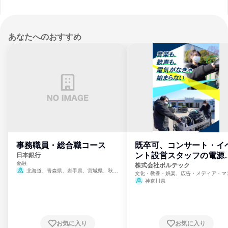
あなたへのおすすめ
事務職員・総合職コース
既卒可、コンサート・イ
ント設営スタッフの電源
日本銀行
金融
門
株式会社ボルテック
北海道、青森県、岩手県、宮城県、秋田
文化・教養・娯楽、広告・メディア・マ
県、山形県、福島県、茨城県、群馬県、埼玉
ミ、電力・ガス・水道・エネルギー
神奈川県
県、東京都、神奈川県、新潟県、富山県、石
川県、福井県、山梨県、長野県、静岡県、愛
知県、京都府、大阪府、兵庫県、鳥取県、島
根県、岡山県、広島県、山口県、徳島県、香
川県、愛媛県、高知県、福岡県、佐賀県、長
お気に入り
お気に入り
崎県、熊本県、大分県、宮崎県、鹿児島県、