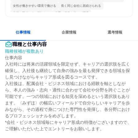
女性が働きやすい環境で働ける
長く同じ会社に居続けられる
多様な職種の人と関われる
若手が裁量を持てる環境
仕事情報
企業情報
選考情報
職種と仕事内容
職種候補が複数あり
仕事内容

入社時には将来の活躍領域を限定せず、キャリアの選択肢を広く
確保し、入社後も継続して自身の強みを最も発揮できる領域を探
し見つけながらキャリア形成を図るコースです。

入社後は、配属会社・ビジネス領域における経験を軸としなが
ら、本人の強み・志向・適性に合わせて会社や分野を跨ぐことが
可能です。一つの領域における知見を深めるという選択肢もあり
ます。〈みずほ〉の幅広いフィールドで自分らしいキャリアを歩
みながら、その過程で身につけた専門性を発揮し、各分野におけ
るプロフェッショナルをめざします。

*会社・ビジネス領域毎にキャリア形成の特徴がございますので、
ご理解いただいた上でエントリーをお願いします。
