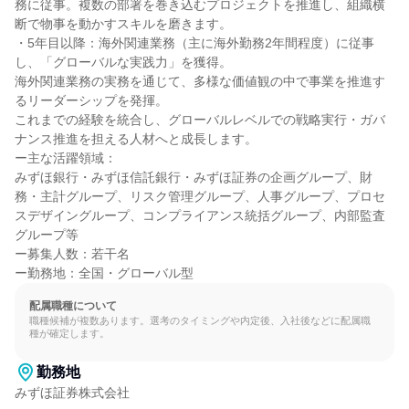
務に従事。複数の部署を巻き込むプロジェクトを推進し、組織横
断で物事を動かすスキルを磨きます。

・5年目以降：海外関連業務（主に海外勤務2年間程度）に従事
し、「グローバルな実践力」を獲得。

海外関連業務の実務を通じて、多様な価値観の中で事業を推進す
るリーダーシップを発揮。

これまでの経験を統合し、グローバルレベルでの戦略実行・ガバ
ナンス推進を担える人材へと成長します。

ー主な活躍領域：

みずほ銀行・みずほ信託銀行・みずほ証券の企画グループ、財
務・主計グループ、リスク管理グループ、人事グループ、プロセ
スデザイングループ、コンプライアンス統括グループ、内部監査
グループ等

ー募集人数：若干名

ー勤務地：全国・グローバル型
配属職種について
職種候補が複数あります。選考のタイミングや内定後、入社後などに配属職
種が確定します。
勤務地
みずほ証券株式会社
