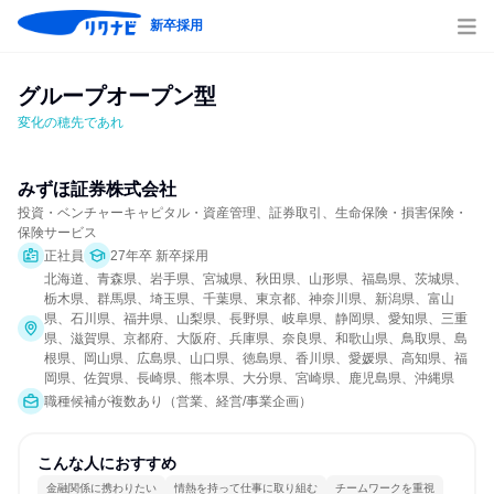
新卒採用
グループオープン型
変化の穂先であれ
みずほ証券株式会社
投資・ベンチャーキャピタル・資産管理、証券取引、生命保険・損害保険・
保険サービス
正社員
27年卒 新卒採用
北海道、青森県、岩手県、宮城県、秋田県、山形県、福島県、茨城県、
栃木県、群馬県、埼玉県、千葉県、東京都、神奈川県、新潟県、富山
県、石川県、福井県、山梨県、長野県、岐阜県、静岡県、愛知県、三重
県、滋賀県、京都府、大阪府、兵庫県、奈良県、和歌山県、鳥取県、島
根県、岡山県、広島県、山口県、徳島県、香川県、愛媛県、高知県、福
岡県、佐賀県、長崎県、熊本県、大分県、宮崎県、鹿児島県、沖縄県
職種候補が複数あり（営業、経営/事業企画）
こんな人におすすめ
金融関係に携わりたい
情熱を持って仕事に取り組む
チームワークを重視