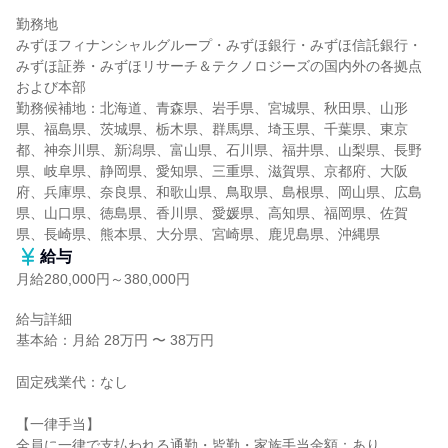
勤務地

みずほフィナンシャルグループ・みずほ銀行・みずほ信託銀行・
みずほ証券・みずほリサーチ＆テクノロジーズの国内外の各拠点
および本部

勤務候補地：北海道、青森県、岩手県、宮城県、秋田県、山形
県、福島県、茨城県、栃木県、群馬県、埼玉県、千葉県、東京
都、神奈川県、新潟県、富山県、石川県、福井県、山梨県、長野
県、岐阜県、静岡県、愛知県、三重県、滋賀県、京都府、大阪
府、兵庫県、奈良県、和歌山県、鳥取県、島根県、岡山県、広島
県、山口県、徳島県、香川県、愛媛県、高知県、福岡県、佐賀
県、長崎県、熊本県、大分県、宮崎県、鹿児島県、沖縄県
給与
月給280,000円～380,000円
給与詳細

基本給：月給 28万円 〜 38万円

固定残業代：なし

【一律手当】

全員に一律で支払われる通勤・皆勤・家族手当金額：あり
