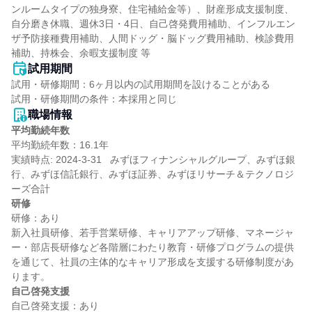
ンルームタイプの独身寮、住宅補給金等）、財産形成支援制度、
自分磨き休職、週休3日・4日、自己啓発費用補助、インフルエン
ザ予防接種費用補助、人間ドッグ・脳ドッグ費用補助、検診費用
補助、持株会、余暇支援制度 等
試用期間
試用・研修期間：6ヶ月以内の試用期間を設けることがある

職場情報
平均勤続年数
平均勤続年数：16.1年

実績時点: 2024-3-31   みずほフィナンシャルグループ、みずほ銀
行、みずほ信託銀行、みずほ証券、みずほリサーチ＆テクノロジ
研修
研修：あり

新入社員研修、若手営業研修、キャリアアップ研修、マネージャ
ー・部店長研修など各階層にわたり教育・研修プログラムの提供
を通じて、社員の主体的なキャリア形成を支援する研修制度があ
自己啓発支援
自己啓発支援：あり
