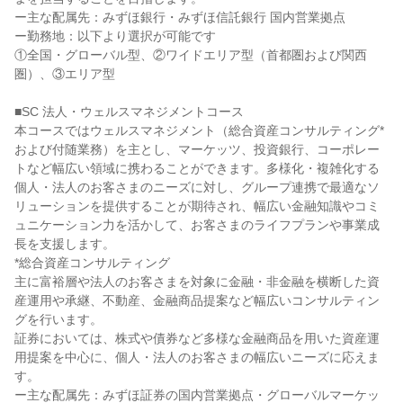
ー主な配属先：みずほ銀行・みずほ信託銀行 国内営業拠点

ー勤務地：以下より選択が可能です

①全国・グローバル型、②ワイドエリア型（首都圏および関西
圏）、③エリア型

■SC 法人・ウェルスマネジメントコース

本コースではウェルスマネジメント（総合資産コンサルティング*
および付随業務）を主とし、マーケッツ、投資銀行、コーポレー
トなど幅広い領域に携わることができます。多様化・複雑化する
個人・法人のお客さまのニーズに対し、グループ連携で最適なソ
リューションを提供することが期待され、幅広い金融知識やコミ
ュニケーション力を活かして、お客さまのライフプランや事業成
長を支援します。

*総合資産コンサルティング

主に富裕層や法人のお客さまを対象に金融・非金融を横断した資
産運用や承継、不動産、金融商品提案など幅広いコンサルティン
グを行います。

証券においては、株式や債券など多様な金融商品を用いた資産運
用提案を中心に、個人・法人のお客さまの幅広いニーズに応えま
す。

ー主な配属先：みずほ証券の国内営業拠点・グローバルマーケッ