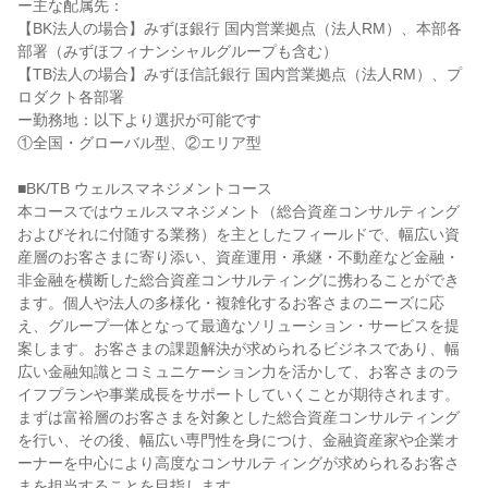
ー主な配属先：

【BK法人の場合】みずほ銀行 国内営業拠点（法人RM）、本部各
部署（みずほフィナンシャルグループも含む）

【TB法人の場合】みずほ信託銀行 国内営業拠点（法人RM）、プ
ロダクト各部署

ー勤務地：以下より選択が可能です

①全国・グローバル型、②エリア型

■BK/TB ウェルスマネジメントコース

本コースではウェルスマネジメント（総合資産コンサルティング
およびそれに付随する業務）を主としたフィールドで、幅広い資
産層のお客さまに寄り添い、資産運用・承継・不動産など金融・
非金融を横断した総合資産コンサルティングに携わることができ
ます。個人や法人の多様化・複雑化するお客さまのニーズに応
え、グループ一体となって最適なソリューション・サービスを提
案します。お客さまの課題解決が求められるビジネスであり、幅
広い金融知識とコミュニケーション力を活かして、お客さまのラ
イフプランや事業成長をサポートしていくことが期待されます。

まずは富裕層のお客さまを対象とした総合資産コンサルティング
を行い、その後、幅広い専門性を身につけ、金融資産家や企業オ
ーナーを中心により高度なコンサルティングが求められるお客さ
まを担当することを目指します。
