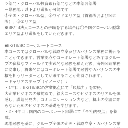
ツ部門・グローバル投資銀行部門などの本部各部署

ー勤務地：以下より選択が可能です

①全国・グローバル型、②ワイドエリア型（首都圏および関西
圏）、③エリア型

※BK/TB法人コースとの併願をする場合は①全国グローバル型③
エリア型より選択をしていただきます。

■BK/TB/SC コーポレートコース

本コースではグローバルな戦略立案及びガバナンス業務に携わる
ことができます。営業拠点やコーポレート部署などみずほグルー
プの多様なフィールドで実践的な経験を積んだ後、海外関連業務
に従事し、将来的にはコーポレート部署で経営やガバナンスの中
核を担うリーダーとして活躍することが期待されます。

ーキャリアステップ（イメージ）：

・1年目：BK/TB/SCの営業拠点にて「現場力」を習得。

大企業ビジネスの最前線で、顧客ニーズやビジネスのリアルを体
感し、課題発見力、コミュニケーション力など、机上の空論に陥
らないためのビジネスの基礎を学びます。

・2～4年目：国内のコーポレート部署にて「全社的視点」を養
成。

現場経験を基に、グループ全体の企画・戦略立案・ガバナンス業