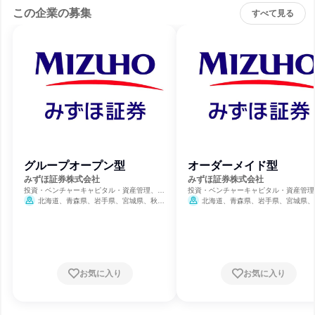
この企業の募集
すべて見る
グループオープン型
オーダーメイド型
みずほ証券株式会社
みずほ証券株式会社
投資・ベンチャーキャピタル・資産管理、証
投資・ベンチャーキャピタル・資産管理
券取引、生命保険・損害保険・保険サービス
券取引、生命保険・損害保険・保険サー
北海道、青森県、岩手県、宮城県、秋田
北海道、青森県、岩手県、宮城県、
県、山形県、福島県、茨城県、栃木県、群馬
県、山形県、福島県、茨城県、栃木県、
県、埼玉県、千葉県、東京都、神奈川県、新
県、埼玉県、千葉県、東京都、神奈川県
潟県、富山県、石川県、福井県、山梨県、長
潟県、富山県、石川県、福井県、山梨県
野県、岐阜県、静岡県、愛知県、三重県、滋
野県、岐阜県、静岡県、愛知県、三重県
賀県、京都府、大阪府、兵庫県、奈良県、和
賀県、京都府、大阪府、兵庫県、奈良県
歌山県、鳥取県、島根県、岡山県、広島県、
歌山県、鳥取県、島根県、岡山県、広島
お気に入り
お気に入り
山口県、徳島県、香川県、愛媛県、高知県、
山口県、徳島県、香川県、愛媛県、高知
福岡県、佐賀県、長崎県、熊本県、大分県、
福岡県、佐賀県、長崎県、熊本県、大分
宮崎県、鹿児島県、沖縄県
宮崎県、鹿児島県、沖縄県