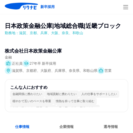
新卒採用
日本政策金融公庫|地域総合職|近畿ブロック
勤務地：滋賀、京都、兵庫、大阪、奈良、和歌山
株式会社日本政策金融公庫
金融
正社員
27年卒 新卒採用
滋賀県、京都府、大阪府、兵庫県、奈良県、和歌山県
営業
こんな人におすすめ
金融関係に携わりたい
地域貢献に携わりたい
人の仕事をサポートしたい
穏やかで互いのペースを尊重
情熱を持って仕事に取り組む
女性が働きやすい環境で働ける
長く同じ会社に居続けられる
一つの専門分野を極める
仕事情報
企業情報
選考情報