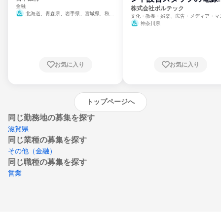
金融
門
株式会社ボルテック
北海道、青森県、岩手県、宮城県、秋田
文化・教養・娯楽、広告・メディア・マ
県、山形県、福島県、茨城県、群馬県、埼玉
ミ、電力・ガス・水道・エネルギー
神奈川県
県、東京都、神奈川県、新潟県、富山県、石
川県、福井県、山梨県、長野県、静岡県、愛
知県、京都府、大阪府、兵庫県、鳥取県、島
根県、岡山県、広島県、山口県、徳島県、香
川県、愛媛県、高知県、福岡県、佐賀県、長
お気に入り
お気に入り
崎県、熊本県、大分県、宮崎県、鹿児島県、
沖縄県
トップページへ
同じ勤務地の募集を探す
滋賀県
同じ業種の募集を探す
その他（金融）
同じ職種の募集を探す
営業