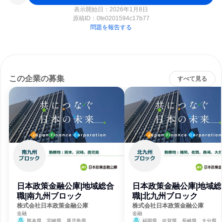
表示開始日：2026年1月8日
原稿ID：
0fe0201594c17b77
問題を報告する
この企業の募集
すべて見る
日本政策金融公庫|地域総合
日本政策金融公庫|地域総
職|南九州ブロック
職|北九州ブロック
株式会社日本政策金融公庫
株式会社日本政策金融公庫
金融
金融
熊本県、宮崎県、鹿児島県
福岡県、佐賀県、長崎県、大分県