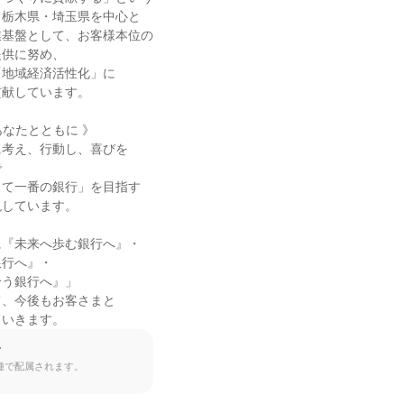
栃木県・埼玉県を中心と

基盤として、お客様本位の

供に努め、

地域経済活性化」に

献しています。

ou あなたとともに 》

考え、行動し、喜びを



て一番の銀行」を目指す

しています。

『未来へ歩む銀行へ』・

行へ』・

う銀行へ』」

、今後もお客さまと

ていきます。
て
種で配属されます。