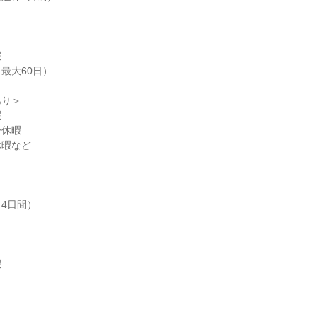


最大60日）

り＞



休暇

暇など



4日間）


