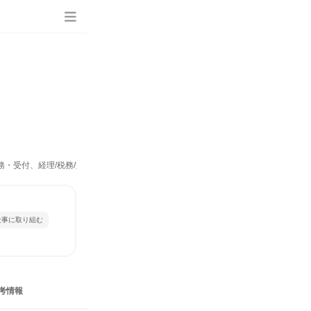
・受付、経理/税務/財務、人事、総務、広報/IR、営業、商品企画、マーケティン
仕事に取り組む
考情報