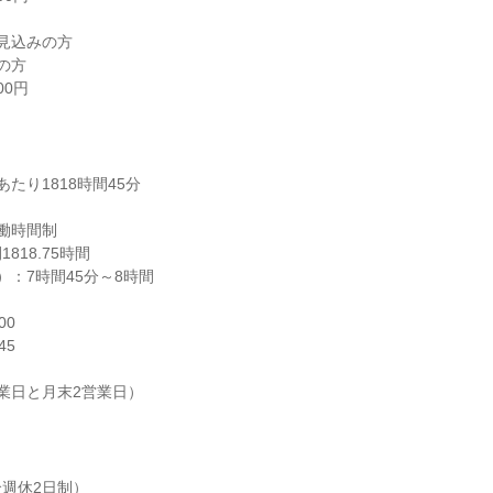
見込みの方

の方

00円
たり1818時間45分

働時間制

18.75時間

：7時間45分～8時間

0

5

業日と月末2営業日）
週休2日制）
