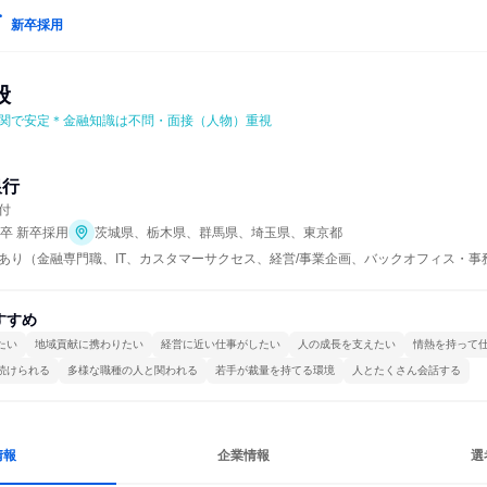
新卒採用
般
関で安定＊金融知識は不問・面接（人物）重視
銀行
付
年卒 新卒採用
茨城県、栃木県、群馬県、埼玉県、東京都
あり（金融専門職、IT、カスタマーサクセス、経営/事業企画、バックオフィス・事務
すすめ
たい
地域貢献に携わりたい
経営に近い仕事がしたい
人の成長を支えたい
情熱を持って
続けられる
多様な職種の人と関われる
若手が裁量を持てる環境
人とたくさん会話する
情報
企業情報
選