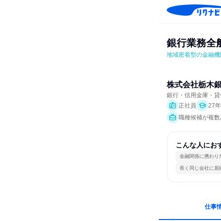
銀行業務全
地域密着型の金融機
株式会社栃木
銀行・信用金庫・貸
正社員
27
職種候補が複数
こんな人にお
金融関係に携わり
長く同じ会社に居
仕事