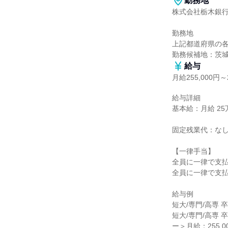
勤務地
株式会社栃木銀行
勤務地

上記都道府県の各
勤務候補地：茨
給与
月給255,000円～2
給与詳細

基本給：月給 25万5
固定残業代：なし
【一律手当】

全員に一律で支払
全員に一律で支払
給与例

短大/専門/高専 
短大/専門/高専 卒
ー＞月給：255,00