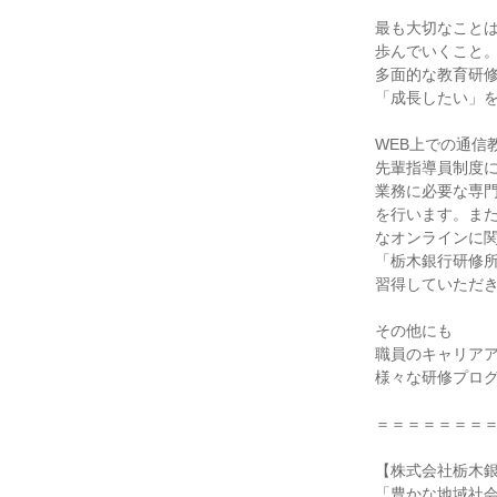
最も大切なことは
歩んでいくこと。
多面的な教育研修
「成長したい」を
WEB上での通信
先輩指導員制度に
業務に必要な専門
を行います。また
なオンラインに関
「栃木銀行研修所
習得していただき
その他にも

職員のキャリアア
様々な研修プログ
＝＝＝＝＝＝＝＝
【株式会社栃木銀
「豊かな地域社会