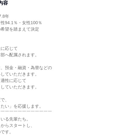
内容
8年

94.1％・女性100％

希望を踏まえて決定

に応じて

部へ配属されます。

、預金・融資・為替などの

していただきます。

適性に応じて

していただきます。

で、

たい」を応援します。

￣￣￣￣￣￣￣￣￣￣￣￣

いる先輩たち。

からスタートし、

です。
