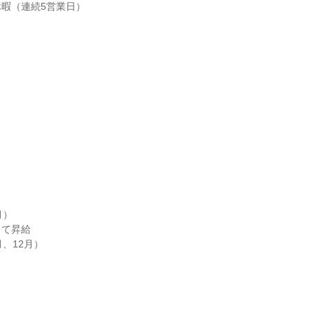
暇（連続5営業日）

）

て昇給

、12月）
