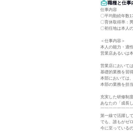
職種と仕事
仕事内容

〇平均勤続年数17.
〇育休取得率：男性
〇初任地は本人の
＜仕事内容＞

本人の能力・適性
営業店あるいは本
営業店においては
基礎的業務を習得
本部においては、
本部の業務を担当
充実した研修制度
あなたの「成長し
￣￣￣￣￣￣￣￣
第一線で活躍して
でも、誰もがゼロ
今に至っているの