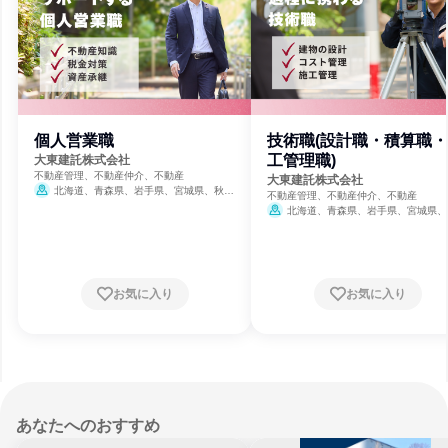
個人営業職
技術職(設計職・積算職
工管理職)
大東建託株式会社
不動産管理、不動産仲介、不動産
大東建託株式会社
北海道、青森県、岩手県、宮城県、秋田
不動産管理、不動産仲介、不動産
県、山形県、福島県、茨城県、栃木県、群馬
北海道、青森県、岩手県、宮城県、
県、埼玉県、千葉県、東京都、神奈川県、新
県、山形県、福島県、茨城県、栃木県、
潟県、富山県、石川県、福井県、山梨県、長
県、埼玉県、千葉県、東京都、神奈川県
野県、岐阜県、静岡県、愛知県、三重県、滋
潟県、富山県、石川県、福井県、山梨県
賀県、京都府、大阪府、兵庫県、奈良県、和
野県、岐阜県、静岡県、愛知県、三重県
歌山県、鳥取県、島根県、岡山県、広島県、
賀県、京都府、大阪府、兵庫県、奈良県
お気に入り
お気に入り
山口県、徳島県、香川県、愛媛県、高知県、
歌山県、鳥取県、島根県、岡山県、広島
福岡県、佐賀県、長崎県、熊本県、大分県、
山口県、徳島県、香川県、愛媛県、高知
宮崎県、鹿児島県、沖縄県
福岡県、佐賀県、長崎県、熊本県、大分
宮崎県、鹿児島県、沖縄県
あなたへのおすすめ