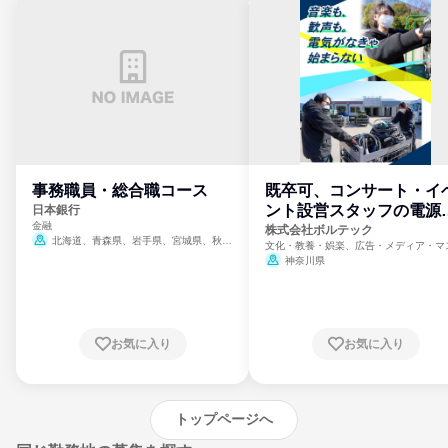
事務職員・総合職コース
既卒可、コンサート・イ
ント設営スタッフの電源
日本銀行
金融
門
株式会社ボルテック
北海道、青森県、岩手県、宮城県、秋田
文化・教養・娯楽、広告・メディア・マ
県、山形県、福島県、茨城県、群馬県、埼玉
ミ、電力・ガス・水道・エネルギー
神奈川県
県、東京都、神奈川県、新潟県、富山県、石
川県、福井県、山梨県、長野県、静岡県、愛
知県、京都府、大阪府、兵庫県、鳥取県、島
根県、岡山県、広島県、山口県、徳島県、香
川県、愛媛県、高知県、福岡県、佐賀県、長
お気に入り
お気に入り
崎県、熊本県、大分県、宮崎県、鹿児島県、
沖縄県
トップページへ