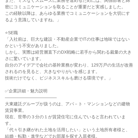
また、ミスなくスムーズに業務を進めるためには、関係部署と綿
密にコミュニケーションを取ることが重要だと実感しました。

この経験以降は、あらゆる業務でコミュニケーションを大切にす
るよう意識していますね。」

⭐SE職

「入社前は、巨大な建設・不動産企業でITの仕事は地味ではない
かという不安がありました。

しかし、実際は経営層直下のDX戦略に若手から関わる裁量の大き
さに驚いています。

自分のアイデアで会社の基幹業務が変わり、129万戸の生活が改善
されるのを見ると、大きなやりがいを感じます。

技術だけでなく、ビジネススキルも磨ける環境です。」

✅企業詳細・魅力説明

――――――――――――

大東建託グループが扱うのは、アパ－ト・マンションなどの建物
賃貸事業。

現在、世帯の３分の１が賃貸住宅に住んでいると言われていま
す。

「代々引き継がれた土地を活用したい」という土地所有者様と、
結婚・転勤・進学などでお部屋を探す入居者様。
