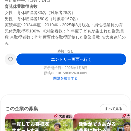
育児休業取得者数
女性：育休取得者33名（対象者28名）

男性：育休取得者180名（対象者167名）

実績年度: 2024年度   2019年～2025年3月現在：男性従業員の育
児休業取得率100%  ※対象者数：昨年度子どもが生まれた従業員
数 ※取得者数：昨年度育休を取得開始した従業員数 ※大東建託の
締切：なし
エントリー画面へ行く
表示開始日：2026年1月8日
原稿ID：
0f15df0e263f30d9
問題を報告する
この企業の募集
すべて見る