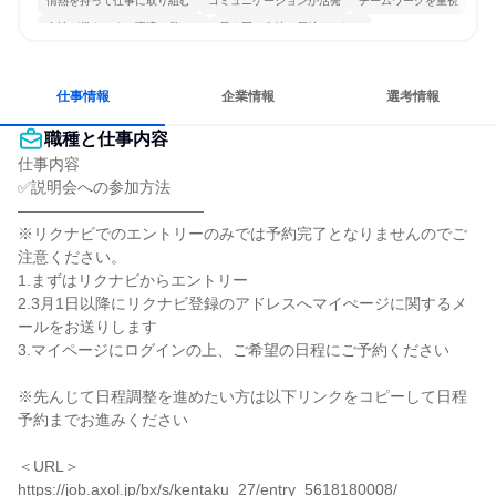
情熱を持って仕事に取り組む
コミュニケーションが活発
チームワークを重視
女性が働きやすい環境で働ける
長く同じ会社に居続けられる
多様な職種の人と関われる
若手が裁量を持てる環境
人とたくさん会話する
仕事情報
企業情報
選考情報
職種と仕事内容
仕事内容

✅説明会への参加方法

――――――――――――

※リクナビでのエントリーのみでは予約完了となりませんのでご
注意ください。

1.まずはリクナビからエントリー

2.3月1日以降にリクナビ登録のアドレスへマイぺージに関するメ
ールをお送りします

3.マイページにログインの上、ご希望の日程にご予約ください

※先んじて日程調整を進めたい方は以下リンクをコピーして日程
予約までお進みください

＜URL＞

https://job.axol.jp/bx/s/kentaku_27/entry_5618180008/
