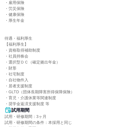
・雇用保険

・労災保険

・健康保険

・厚生年金

待遇・福利厚生

【福利厚生】

・資格取得補助制度

・社員持株会

・選択型ＤＣ（確定拠出年金）

・財形

・社宅制度

・自社物件入

・居者支援制度

・GLTD（団体長期障害所得保障保険）

・育児・介護休業等関連制度

・奨学金返済支援制度 等
試用期間
試用・研修期間：3ヶ月

試用・研修期間の条件：本採用と同じ
