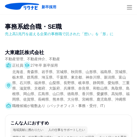
新卒採用
事務系総合職・SE職
売上高1兆円を超える企業の事務職で託された「想い」を「形」に
大東建託株式会社
不動産管理、不動産仲介、不動産
正社員
27年卒 新卒採用
北海道、青森県、岩手県、宮城県、秋田県、山形県、福島県、茨城県、
栃木県、群馬県、埼玉県、千葉県、東京都、神奈川県、新潟県、富山
県、石川県、福井県、山梨県、長野県、岐阜県、静岡県、愛知県、三重
県、滋賀県、京都府、大阪府、兵庫県、奈良県、和歌山県、鳥取県、島
根県、岡山県、広島県、山口県、徳島県、香川県、愛媛県、高知県、福
岡県、佐賀県、長崎県、熊本県、大分県、宮崎県、鹿児島県、沖縄県
職種候補が複数あり（バックオフィス・事務・受付、IT）
こんな人におすすめ
地域貢献に携わりたい
人の仕事をサポートしたい