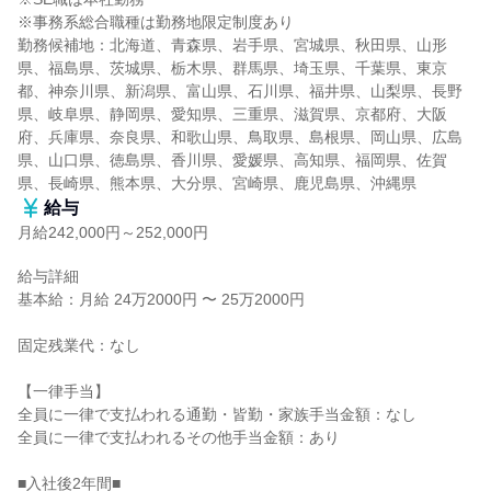
※事務系総合職種は勤務地限定制度あり

勤務候補地：北海道、青森県、岩手県、宮城県、秋田県、山形
県、福島県、茨城県、栃木県、群馬県、埼玉県、千葉県、東京
都、神奈川県、新潟県、富山県、石川県、福井県、山梨県、長野
県、岐阜県、静岡県、愛知県、三重県、滋賀県、京都府、大阪
府、兵庫県、奈良県、和歌山県、鳥取県、島根県、岡山県、広島
県、山口県、徳島県、香川県、愛媛県、高知県、福岡県、佐賀
県、長崎県、熊本県、大分県、宮崎県、鹿児島県、沖縄県
給与
月給242,000円～252,000円
給与詳細

基本給：月給 24万2000円 〜 25万2000円

固定残業代：なし

【一律手当】

全員に一律で支払われる通勤・皆勤・家族手当金額：なし

全員に一律で支払われるその他手当金額：あり

■入社後2年間■
