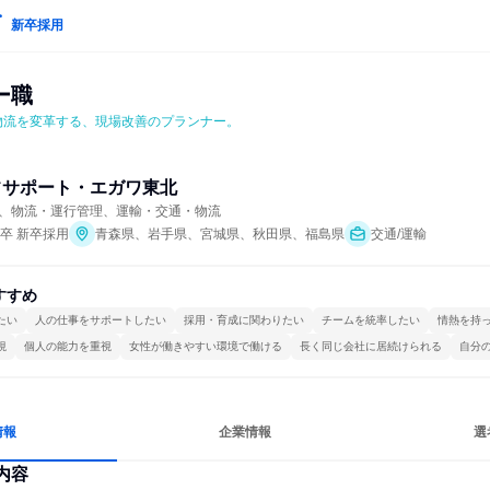
新卒採用
ー職
物流を変革する、現場改善のプランナー。
フサポート・エガワ東北
、物流・運行管理、運輸・交通・物流
年卒 新卒採用
青森県、岩手県、宮城県、秋田県、福島県
交通/運輸
すすめ
たい
人の仕事をサポートしたい
採用・育成に関わりたい
チームを統率したい
情熱を持
視
個人の能力を重視
女性が働きやすい環境で働ける
長く同じ会社に居続けられる
自分
情報
企業情報
選
内容