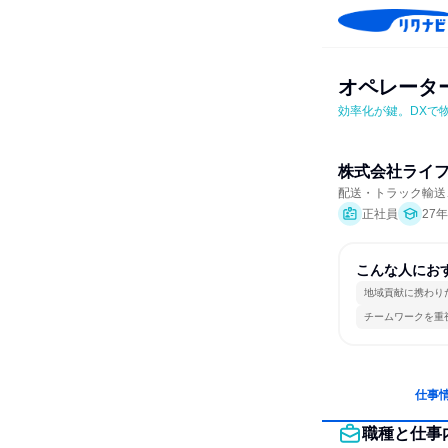
オペレータ
効率化が鍵。DXで
株式会社ライ
配送・トラック輸送
正社員
27
こんな人にお
地域貢献に携わり
チームワークを重
仕事
職種と仕事