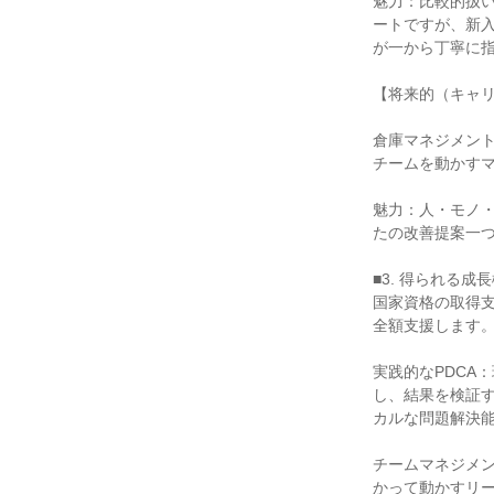
魅力：比較的扱
ートですが、新
が一から丁寧に指
【将来的（キャリ
倉庫マネジメン
チームを動かすマ
魅力：人・モノ
たの改善提案一つ
■3. 得られる
国家資格の取得
全額支援します。
実践的なPDCA
し、結果を検証す
カルな問題解決能
チームマネジメ
かって動かすリー