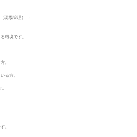
現場管理） → 
る環境です。

方。

いる方。

。



す。
