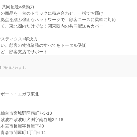
 共同配送×機動力

の商品を一台のトラックに積み合わせ、一括でお届け

拠点を結ぶ強固なネットワークで、顧客ニーズに柔軟に対応

て、東北圏内だけでなく関東圏内の共同配送もカバー

ジスティクス×解決力

い。顧客の物流業務のすべてをトータル受託

など、顧客支店でサポート
て
種で配属されます。
ポート・エガワ東北

台市宮城野区扇町7-3-13

波郡紫波町犬渕字南谷地32-16

本宮市長屋字長屋平40

森市問屋町1丁目6-11
