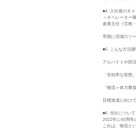
■4. 入社後のキ
＜オペレーター職
倉庫主任（労務・
早期に現場のリー
■5. こんな方
アルバイトや部活
「非効率な状態」
「物流＝体力勝負
目標達成に向けて
■6. 当社について

2022年に60
これは、物流とい