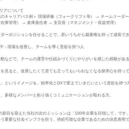
ャリアについて

のキャリアパス例＞ 現場研修（フォークリフト等） → チームリーダー（
在庫管理） → 倉庫責任者 → 支店長（マネジメント・収益管理）

ダーポジションを任せることで、若いうちから裁量権を持って成長でき
活躍中：現場を改善し、チームを導く意欲を持つ人

動などで、チームの運営や仕組みづくりにやりがいを感じた経験がある
を見ると、改善したくて居ても立ってもいられなくなる探求心を持って
」というイメージを、効率化とDXで変えていきたいという意欲を持つ方
、多様なメンバーと粘り強くコミュニケーションが取れる方。

周年の節目を迎えた当社の次のミッションは「100年企業を目指して」です。
う重要な社会インフラを担う、持続可能な企業であるための決意表明で