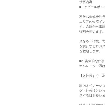
仕事内容

■1.アピールポ
私たち株式会社
エリアの物流イ
す。入庫から出
役割を担います。
単なる「作業」
を実行するロジス
を歓迎します。

■2. 具体的な仕
オペレーター職は
【入社後すぐ～3
庫内オペレーシ
グ・仕分けとい
見する目を養いま