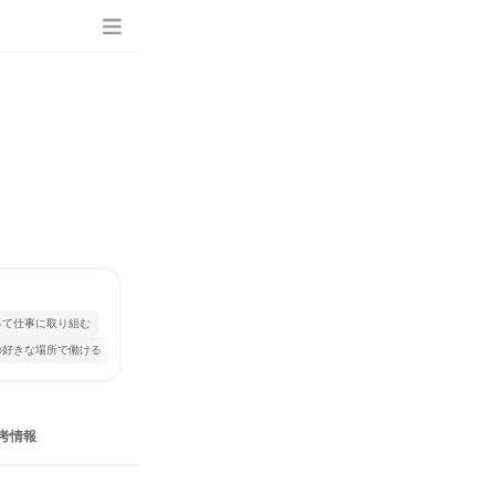
って仕事に取り組む
の好きな場所で働ける
考情報