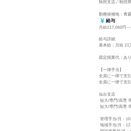
秋田支店／秋田県秋
勤務候補地：青
給与
月給217,060円～2
給与詳細

基本給：月給 21万7
固定残業代：あり
【一律手当】

全員に一律で支払
全員に一律で支払
仙台支店

 短大/専門/高専 卒業見込みの方

 短大/専門/高専 卒業の方

 管理手当/月：10,000円

 地域手当/月：12,720円
