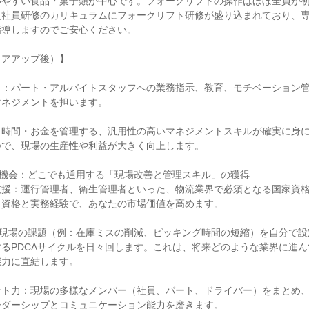
いやすい食品・菓子類が中心です。フォークリフトの操作はほぼ全員が
入社員研修のカリキュラムにフォークリフト研修が盛り込まれており、
導しますのでご安心ください。

アアップ後）】

ト：パート・アルバイトスタッフへの業務指示、教育、モチベーション
ネジメントを担います。

・時間・お金を管理する、汎用性の高いマネジメントスキルが確実に身
で、現場の生産性や利益が大きく向上します。

成長機会：どこでも通用する「現場改善と管理スキル」の獲得

支援：運行管理者、衛生管理者といった、物流業界で必須となる国家資
資格と実務経験で、あなたの市場価値を高めます。

：現場の課題（例：在庫ミスの削減、ピッキング時間の短縮）を自分で
るPDCAサイクルを日々回します。これは、将来どのような業界に進
力に直結します。

ント力：現場の多様なメンバー（社員、パート、ドライバー）をまとめ
ダーシップとコミュニケーション能力を磨きます。
