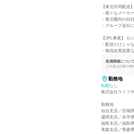
【東北共同配送】
・様々なメーカー
・東北圏内の自社
・グループ会社に
【3PL事業】 ロ
・配送だけじゃな
・物流改善提案
配属職種につい
入社後は記載の職
勤務地
転勤なし
株式会社ライフサ
勤務地

仙台支店／宮城県仙
盛岡支店／岩手県紫
福島支店／福島県
青森支店／青森県青