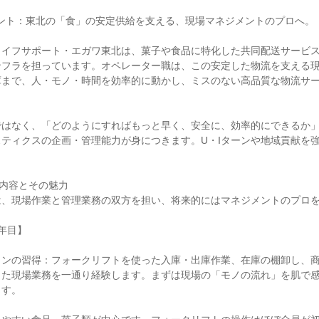
イント：東北の「食」の安定供給を支える、現場マネジメントのプロへ。

ライフサポート・エガワ東北は、菓子や食品に特化した共同配送サービ
ンフラを担っています。オペレーター職は、この安定した物流を支える
庫まで、人・モノ・時間を効率的に動かし、ミスのない高品質な物流サ


ではなく、「どのようにすればもっと早く、安全に、効率的にできるか
ティクスの企画・管理能力が身につきます。U・Iターンや地域貢献を
事内容とその魅力

、現場作業と管理業務の双方を担い、将来的にはマネジメントのプロを
年目】

ョンの習得：フォークリフトを使った入庫・出庫作業、在庫の棚卸し、
った現場業務を一通り経験します。まずは現場の「モノの流れ」を肌で
す。
