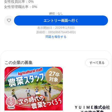
女性役員比率：0%

締切：なし
エントリー画面へ行く
表示開始日：2026年1月8日
原稿ID：
085b9b67b445482c
問題を報告する
この企業の募集
すべて見る
ＹＵＩＭＥ株式会社