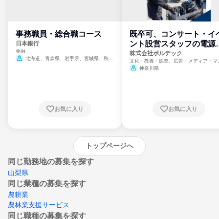
事務職員・総合職コース
既卒可、コンサート・イ
ント設営スタッフの電源
日本銀行
金融
門
株式会社ボルテック
北海道、青森県、岩手県、宮城県、秋田
文化・教養・娯楽、広告・メディア・マ
県、山形県、福島県、茨城県、群馬県、埼玉
ミ、電力・ガス・水道・エネルギー
神奈川県
県、東京都、神奈川県、新潟県、富山県、石
川県、福井県、山梨県、長野県、静岡県、愛
知県、京都府、大阪府、兵庫県、鳥取県、島
根県、岡山県、広島県、山口県、徳島県、香
川県、愛媛県、高知県、福岡県、佐賀県、長
お気に入り
お気に入り
崎県、熊本県、大分県、宮崎県、鹿児島県、
沖縄県
トップページへ
同じ勤務地の募集を探す
山梨県
同じ業種の募集を探す
農耕業
農林業支援サービス
同じ職種の募集を探す