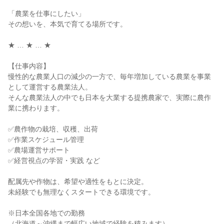
「農業を仕事にしたい」

その想いを、本気で育てる場所です。

★ … ★ … ★

【仕事内容】

慢性的な農業人口の減少の一方で、毎年増加している農業を事業
として運営する農業法人。

そんな農業法人の中でも日本を大業する提携農家で、実際に農作
業に携わります。

✅農作物の栽培、収穫、出荷

✅作業スケジュール管理

✅農場運営サポート

✅経営視点の学習・実践 など

配属先や作物は、希望や適性をもとに決定。

未経験でも無理なくスタートできる環境です。

※日本全国各地での勤務

（北海道～沖縄まで幅広い地域で経験を積みます）
