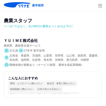
新卒採用
農業スタッフ
“いつか”ではなく、次の時代の農業をつくるのは“今だ”。
ＹＵＩＭＥ株式会社
農耕業、農林業支援サービス
正社員
27年卒 新卒採用
北海道、青森県、茨城県、山梨県、長野県、山口県、徳島県、愛媛県、
高知県、福岡県、佐賀県、熊本県、宮崎県、鹿児島県、沖縄県
職種候補が複数あり（サービス/接客、農林水産鉱業職種）
こんな人におすすめ
環境・エコロジーに携わりたい
食生活・食育に関わりたい
地域貢献に携わりたい
日本の良さを広めたい
商品・サービスの魅力を表現したい
経営に近い仕事がしたい
情熱を持って仕事に取り組む
コミュニケーションが活発