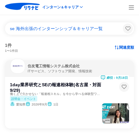
インターン
キャリア
＆
se 海外出張のインターンシップ＆キャリア一覧
1件
関連度順
1〜1件目
住友電工情報システム株式会社
ITサービス、ソフトウェア開発、情報技術
締切：9月18日
1day業界研究とSEの報連相体験(名古屋・対面
9/29)
働く上で欠かせない「報連相スキル」を今から学べる体験型ワーク
説明会・イベント
愛知県
2026年9月
1日