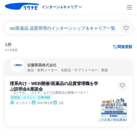
インターン
キャリア
＆
otc医薬品 品質管理のインターンシップ＆キャリア一覧
1件
関連度順
1〜1件目
佐藤製薬株式会社
食品・飲料メーカー、化粧品・サプリメーカー、製薬
理系向け・WEB開催!医薬品の品質管理職を学
ぶ説明会&座談会
「ユンケル」「ストナ」などでお馴染みの製薬メーカー！
説明会・イベント
仕事体験
オンライン
2027年1月
1日
この企業の類似募集