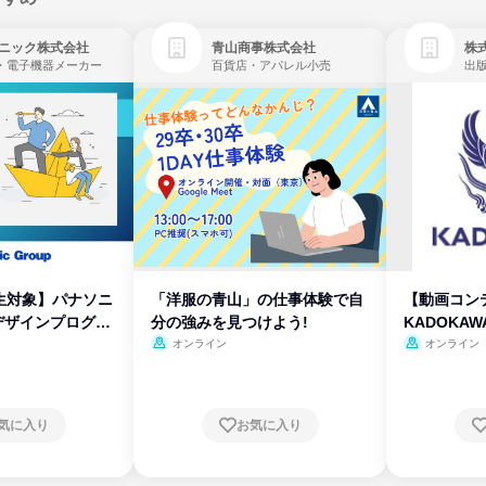
ニック株式会社
青山商事株式会社
株式
・電子機器メーカー
百貨店・アパレル小売
出
生対象】パナソニ
「洋服の青山」の仕事体験で自
【動画コン
デザインプログラ
分の強みを見つけよう!
KADOKA
オンライン
オンライン
気に入り
お気に入り