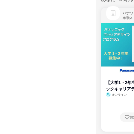
パナソ
半導体
【大学1・2年
ックキャリア
ム
オンライン
お