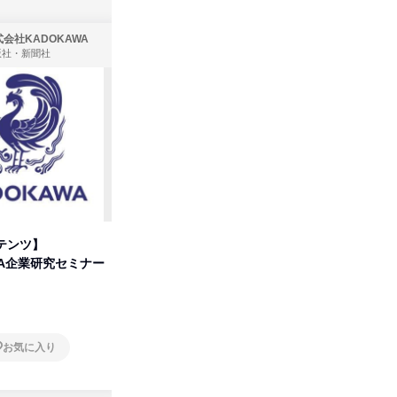
会社KADOKAWA
株式会社住まいず
版社・新聞社
製造・メーカー、建築設計
テンツ】
先着順・選考なし|注文住宅の総
プログラ
WA企業研究セミナー
合職|会社説明会&社長座談会
しくアル
オンライン
オンラ
お気に入り
お気に入り