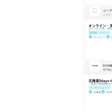
コープ
ソフト
オンライン・文
カメラオフOK！6
説明会・イベント
オンライン
DCM
専門飲
北海道5day
〈未来の地域貢献を
インターンシップ
北海道
202