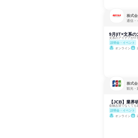
株式会
通信・
9月|IT×文
文系のアイデアがIT
説明会・イベント
オンライン
株式会
観光・
【JCB】業界研究
金融志望でなくても
説明会・イベント
オンライン