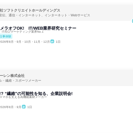
社ソフトクリエイトホールディングス
宣伝、通信・インターネット、インターネット・Webサービス
メラオフOK! IT/WEB業界研究セミナー
T/EC/マーケティング業界No.1
仕事体験
2026年8月・9月・10月・11月・12月
1日
ーレン株式会社
ル・繊維・スポーツメーカー
!? “繊維”の可能性を知る、企業説明会!
／スマホを支える高機能素材メーカー
2026年8月・9月
1日