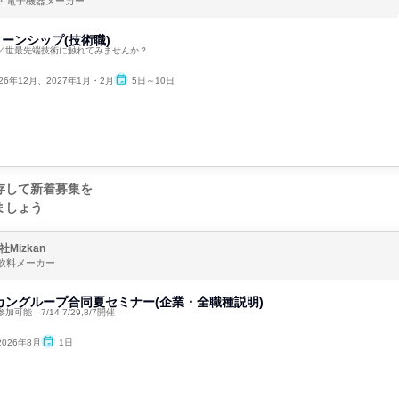
・電子機器メーカー
ーンシップ(技術職)
／世最先端技術に触れてみませんか？
026年12月、2027年1月・2月
5日～10日
存して新着募集を
ましょう
Mizkan
飲料メーカー
カングループ合同夏セミナー(企業・全職種説明)
可能 7/14,7/29,8/7開催
2026年8月
1日