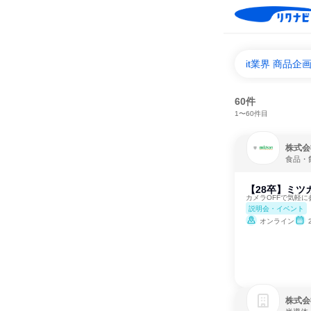
it業界 商品
60件
1〜60件目
株式会社M
食品・
【28卒】ミツ
カメラOFFで気軽に参加
説明会・イベント
オンライン
株式会