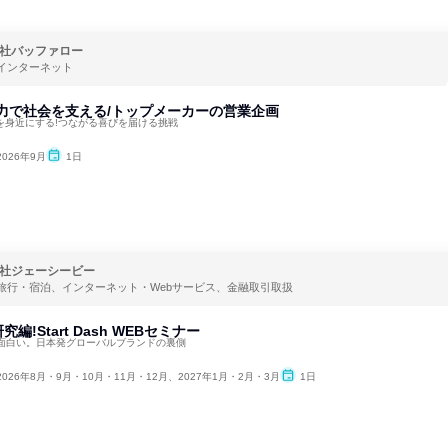
社バッファロー
インターネット
系の力で社会を支える/トップメーカーの営業企画
を身近にする!つながる喜びを届ける挑戦
2026年9月
1日
社ジェーシービー
旅行・宿泊、インターネット・Webサービス、金融取引取扱
編!Start Dash WEBセミナー
面白い。日本発グローバルブランドの裏側
2026年8月・9月・10月・11月・12月、2027年1月・2月・3月
1日