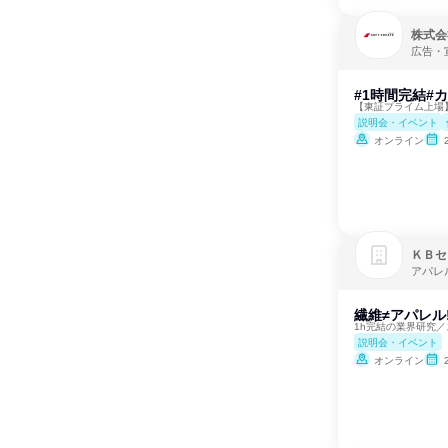
株式会
広告・
#1時間完結#カ
【東証プライム上場】I
説明会・イベント
オンライン
ＫＢセ
アパレ
繊維≠アパレル
1h完結の業界研究
説明会・イベント
オンライン