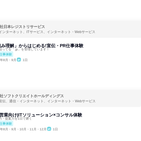
社日本レジストリサービス
インターネット、ITサービス、インターネット・Webサービス
組み理解」からはじめる!宣伝・PR仕事体験
ってる「.jp」を管理しています！
仕事体験
6年8月・9月
1日
社ソフトクリエイトホールディングス
宣伝、通信・インターネット、インターネット・Webサービス
】営業向け|ITソリューション×コンサル体験
力・提案力を1日で磨く
仕事体験
6年8月・9月・10月・11月・12月
1日