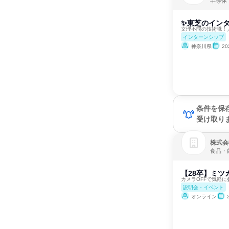
半導体
✨東芝のインタ
文理不問の技術職！
インターンシップ
神奈川県
2
条件を保
受け取り
株式会社
食品・
【28卒】ミツ
カメラOFFで気軽に参加
説明会・イベント
オンライン