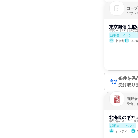
コープ
ソフト
東京開催|生協
年間休日131日の
説明会・イベント
東京都
202
条件を保
受け取り
有限会
飲食、
北海道のギガフ
最先端のスマート農
説明会・イベント
オンライン