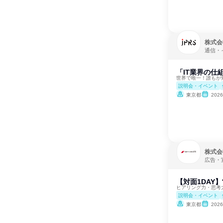
株式会
通信・
「IT業界の仕
世界で唯一！誰もが知
説明会・イベント
東京都
202
株式会
広告・
【対面1DAY
ヒアリング力・思考
説明会・イベント
東京都
202