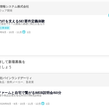
情報システム株式会社
ウェア開発
のITを支えるSE!要件定義体験
安定環境でチーム開発の基礎に関心がある方
仕事体験
6年9月・10月・11月
1日
存して新着募集を
ましょう
社パインランドデーリィ
食品・飲料メーカー、畜産業
ァームと自宅で繋がるWEB説明会/60分
業や商品企画を知る60分のWEB説明会
2026年8月・9月・10月・11月・12月
1日