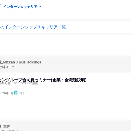
インターン
キャリア
＆
企画のインターンシップ＆キャリア一覧
izkan J plus Holdings
飲料メーカー
カングループ合同夏セミナー(企業・全職種説明)
可能 7/14,7/29,8/7開催
2026年8月
1日
社東芝