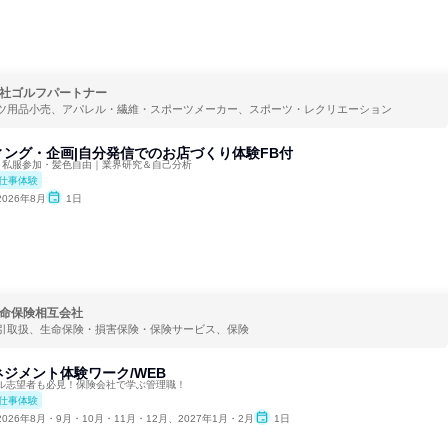
社ゴルフパートナー
ツ用品小売、アパレル・繊維・スポーツメーカー、スポーツ・レクリエーション
ィング・企画|自分発信でのお店づくり体験FB付
｜私服参加・髪色自由｜業界研究＆自己分析
仕事体験
2026年8月
1日
命保険相互会社
引取扱、生命保険・損害保険・保険サービス、保険
ジメント体験ワーク/WEB
ル志望者も必見！保険会社で学ぶ管理職！
仕事体験
2026年8月・9月・10月・11月・12月、2027年1月・2月
1日