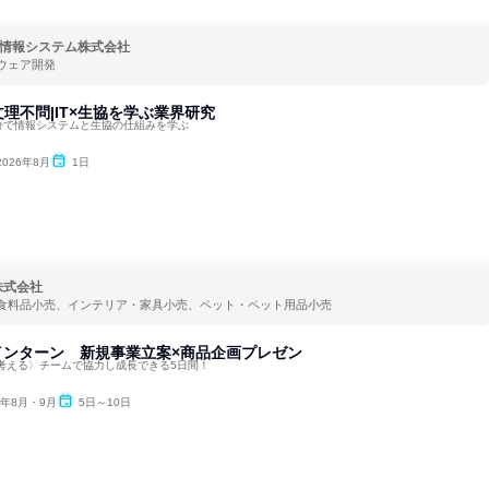
情報システム株式会社
ウェア開発
理不問|IT×生協を学ぶ業界研究
0分で情報システムと生協の仕組みを学ぶ
2026年8月
1日
株式会社
食料品小売、インテリア・家具小売、ペット・ペット用品小売
sインターン 新規事業立案×商品企画プレゼン
考える〉チームで協力し成長できる5日間！
6年8月・9月
5日～10日