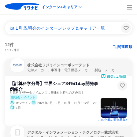
インターン
キャリア
＆
iot 1月 説明会のインターンシップ＆キャリア一覧
12件
関連度順
1〜12件目
株式会社フジミインコーポレーテッド
化学メーカー、半導体・電子機器メーカー、製造・メーカー
締切：1月8日
【計算科学分野】世界シェア84%/1day開発事
例紹介
計算科学/データサイエンスに興味をお持ちの方必見！
説明会・イベント
オンライン
2026年8月・9月・10月・11月・12月、2027年1月
1日
この企業の類似募集
デジタル・インフォメーション・テクノロジー株式会社