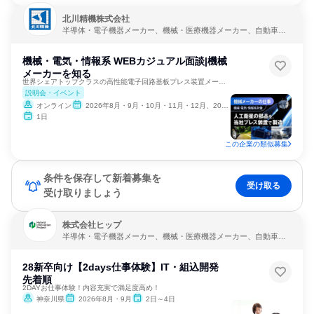
北川精機株式会社
半導体・電子機器メーカー、機械・医療機器メーカー、自動車・
輸送機器メーカー
機械・電気・情報系 WEBカジュアル面談|機械
メーカーを知る
世界シェアトップクラスの高性能電子回路基板プレス装置メーカー
説明会・イベント
オンライン
2026年8月・9月・10月・11月・12月、2027年1月
1日
この企業の類似募集
条件を保存して新着募集を
受け取る
受け取りましょう
株式会社ヒップ
半導体・電子機器メーカー、機械・医療機器メーカー、自動車・
輸送機器メーカー
28新卒向け【2days仕事体験】IT・組込開発
先着順
2DAYお仕事体験！内容充実で満足度高め！
神奈川県
2026年8月・9月
2日～4日