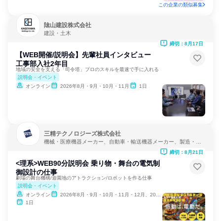
この企業の類似募集
隂山建設株式会社
建設・土木
締切：8月17日
【WEB開催/説明会】先輩社員インタビュー
工事部入社2年目
地域の安全を支える「司令塔」プロのスキルを最速で手に入れる
説明会・イベント
オンライン
2026年8月・9月・10月・11月
1日
三精テクノロジーズ株式会社
機械・医療機器メーカー、自動車・輸送機器メーカー、製造・メ
ーカー
締切：8月21日
<理系>WEB90分説明会 乗り物・舞台の電気制
御設計の仕事
劇場の舞台機構/遊園地のアトラクション/ロボットを作る仕事
説明会・イベント
オンライン
2026年8月・9月・10月・11月・12月、2027年1月・2月
1日