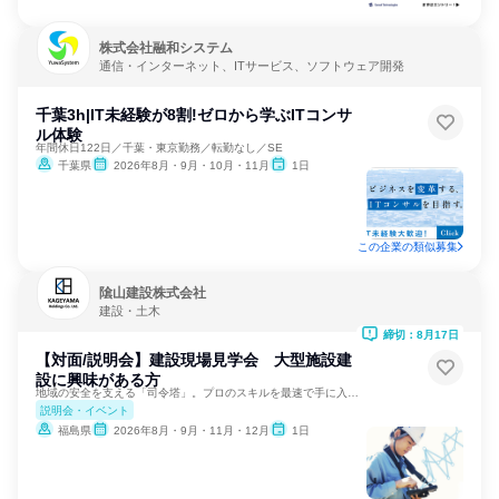
株式会社融和システム
通信・インターネット、ITサービス、ソフトウェア開発
千葉3h|IT未経験が8割!ゼロから学ぶITコンサ
ル体験
年間休日122日／千葉・東京勤務／転勤なし／SE
千葉県
2026年8月・9月・10月・11月
1日
この企業の類似募集
隂山建設株式会社
建設・土木
締切：8月17日
【対面/説明会】建設現場見学会 大型施設建
設に興味がある方
地域の安全を支える「司令塔」。プロのスキルを最速で手に入れる
説明会・イベント
福島県
2026年8月・9月・11月・12月
1日