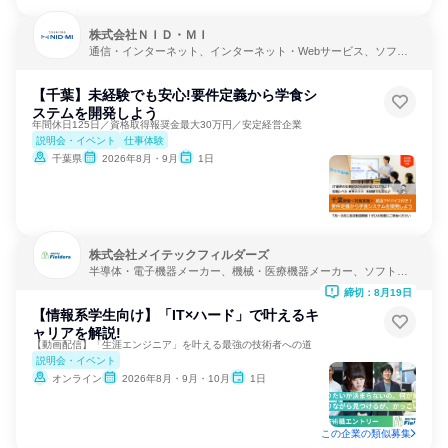
株式会社ＮＩＤ・ＭＩ
通信・インターネット、インターネット・Webサービス、ソフト
ウェア開発
【千葉】未経験でも安心!要件定義から学食シ
ステムを開発しよう
年間休日125日／資格取得報奨金最大30万円／安定経営企業
説明会・イベント
仕事体験
千葉県
2026年8月・9月
1日
株式会社メイテックフィルダーズ
半導体・電子機器メーカー、機械・医療機器メーカー、ソフトウ
ェア開発
締切：8月19日
【情報系学生向け】「IT×ハード」で叶えるキ
ャリアを解説!
【動画配信】「生涯エンジニア」を叶える最強の技術者への道
説明会・イベント
オンライン
2026年8月・9月・10月
1日
この企業の類似募集