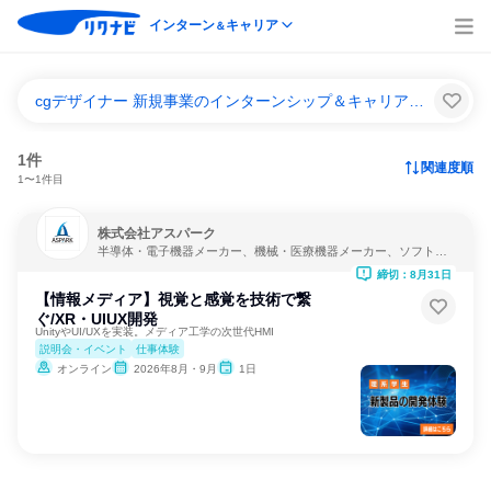
インターン
キャリア
＆
cgデザイナー 新規事業のインターンシップ＆キャリア一覧
1件
関連度順
1〜1件目
株式会社アスパーク
半導体・電子機器メーカー、機械・医療機器メーカー、ソフトウ
ェア開発
締切：8月31日
【情報メディア】視覚と感覚を技術で繋
ぐ/XR・UIUX開発
UnityやUI/UXを実装。メディア工学の次世代HMI
説明会・イベント
仕事体験
オンライン
2026年8月・9月
1日