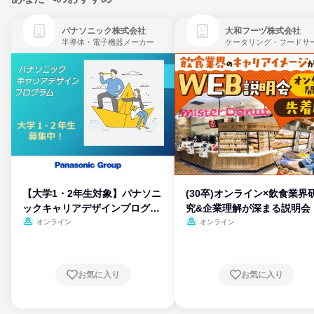
パナソニック株式会社
大和フーヅ株式会社
半導体・電子機器メーカー
【大学1・2年生対象】パナソニ
(30卒)オンライン×飲食業界
ックキャリアデザインプログラ
究&企業理解が深まる説明会
ム
オンライン
オンライン
お気に入り
お気に入り