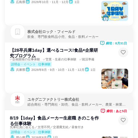
広島県
2026年10月・11月・12月
1日
株式会社ロック・フィールド
飲食、専門飲食料品小売、食品・飲料メーカー
締切：8月31日
【28卒兵庫1day】選べるコース!食品×企業研
究プログラム
✅企画開発の仕事体験 ✅営業・生産の仕事体験 ✅就活準備
説明会・イベント
仕事体験
兵庫県
2026年8月・9月・10月・11月・12月
1日
ユキグニファクトリー株式会社
総合商社・専門商社・卸売、食品・飲料メーカー、農業・林業・
水産業
締切：あと5日
8/19【1day】食品メーカー生産職 きのこを作
る仕事体験
先輩社員に会える／文理不問／交通費支給／昼食付き
説明会・イベント
仕事体験
岡山県
2026年8月
1日