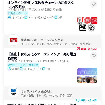
オンライン開催|人気飲食チェーンの店舗スタ
ッフ|説明会
27卒対象｜四国｜大手ブランド×安定基盤×店舗経営
説明会・イベント
オンライン
2026年8月・9月・10月
1日
株式会社バローホールディングス
スーパーマーケット、食品・飲料メーカー、物流・運行管理
締切：あと5日
【富山】食を支えるマーケティング・売り場企
画体験
電子マネー1,000円分プレゼント【WEB参加コースもあり】
説明会・イベント
仕事体験
富山県
2026年8月・9月
1日
サクラパックス株式会社
印刷・製版、木材・紙メーカー、広告・宣伝
締切：2月28日