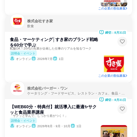
この企業の類似募集
株式会社すき家
飲食
締切：8月31日
食品・マーケティング│すき家のブランド戦略
を60分で学ぶ
私服OK！20代の先輩が企画した仕事のリアルを知るワーク
説明会・イベント
オンライン
2026年7月
1日
この企業の類似募集
株式会社バーガー・ワン
ケータリング・フードサービス、レストラン・カフェ、食品・飲
料メーカー
締切：8月31日
【WEB60分・特典付】就活導入に最適✨サク
ッと食品業界講座
「サクッと学んで、しっかり差がつく！」
説明会・イベント
オンライン
2026年8月・9月・10月
1日