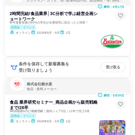
レストラン・カフェ、専門飲食料品小売、総合商社・専門商社・
卸売
締切：8月17日
2時間完結!食品業界│3C分析で学ぶ経営企画シ
ョートワーク
昨年度参加者の95%の学生が企業研究に役立ったと回答！
説明会・イベント
オンライン
2026年8月・9月
1日
条件を保存して新着募集を
受け取る
受け取りましょう
株式会社鏡水産
食品・飲料メーカー
締切：9月30日
食品 業界研究セミナー_商品企画から販売戦略
まで/28卒
WEB開催60分│職種理解｜国内シェア2位｜11年で売上5倍
説明会・イベント
オンライン
2026年8月・9月
1日