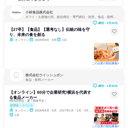
小林食品株式会社
ギフト・土産物小売、総合商社・専門商社・卸売、食品・飲料メ
ーカー
締切：9月30日
【27卒】【食品】【選考なし】伝統の味を守
り、未来の食を創る
オンライン
2026年8月・9月
1日
この企業の類似募集
株式会社ウイッシュボン
食品・飲料メーカー
締切：4月30日
【オンライン】60分で企業研究!横浜を代表す
る食品メーカー
WEB説明会・夏！開催予定！
説明会・イベント
オンライン
2026年8月・9月、2027年1月・2月・3月・4月
1日
この企業の類似募集