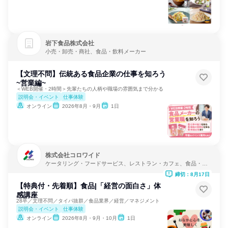
岩下食品株式会社
小売・卸売・商社、食品・飲料メーカー
【文理不問】伝統ある食品企業の仕事を知ろう
~営業編~
＜WEB開催・2時間＞先輩たちの人柄や職場の雰囲気まで分かる
説明会・イベント
仕事体験
オンライン
2026年8月・9月
1日
株式会社コロワイド
ケータリング・フードサービス、レストラン・カフェ、食品・飲
料メーカー
締切：8月17日
【特典付・先着順】食品|「経営の面白さ」体
感講座
28卒／文理不問／タイパ抜群／食品業界／経営／マネジメント
説明会・イベント
仕事体験
オンライン
2026年8月・9月・10月
1日