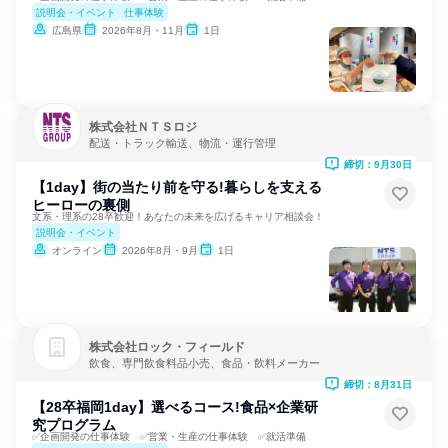
説明会・イベント
仕事体験
広島県
2026年8月・11月
1日
株式会社ＮＴＳロジ
配送・トラック輸送、物流・運行管理
締切：9月30日
【1day】街の当たり前を守る!暮らしを支える
ヒーローの裏側
文系・理系の28卒歓迎！あなたの未来を広げるキャリア相談会！
説明会・イベント
オンライン
2026年8月・9月
1日
株式会社ロック・フィールド
飲食、専門飲食料品小売、食品・飲料メーカー
締切：8月31日
【28卒福岡1day】選べるコース!食品×企業研
究プログラム
✅企画開発の仕事体験 ✅営業・生産の仕事体験 ✅就活準備