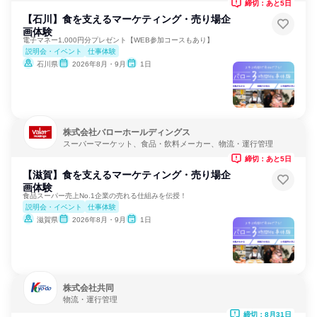
締切：あと5日
【石川】食を支えるマーケティング・売り場企
画体験
電子マネー1,000円分プレゼント【WEB参加コースもあり】
説明会・イベント
仕事体験
石川県
2026年8月・9月
1日
株式会社バローホールディングス
スーパーマーケット、食品・飲料メーカー、物流・運行管理
締切：あと5日
【滋賀】食を支えるマーケティング・売り場企
画体験
食品スーパー売上No.1企業の売れる仕組みを伝授！
説明会・イベント
仕事体験
滋賀県
2026年8月・9月
1日
株式会社共同
物流・運行管理
締切：8月31日