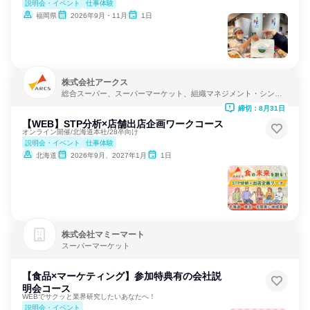
説明会・イベント
仕事体験
福岡県
2026年9月・11月
1日
株式会社アークス
総合スーパー、スーパーマーケット、組織マネジメント・シンク
タンク
締切：8月31日
【WEB】STP分析×店舗出店企画ワークコース
オンライン開催/北海道本社/28卒向け
説明会・イベント
仕事体験
北海道
2026年9月、2027年1月
1日
株式会社マミーマート
スーパーマーケット
【食品×マーケティング】参加特典有の会社説
明会コース
WEBでサクッと業界研究したいあなたへ！
説明会・イベント