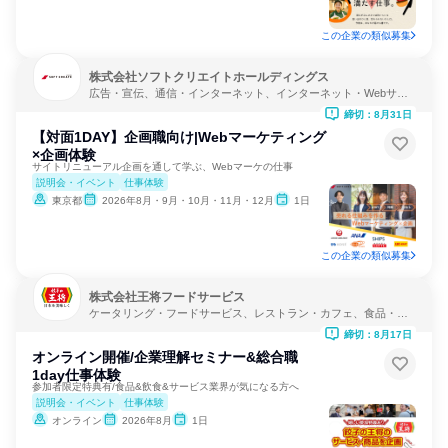
この企業の類似募集
株式会社ソフトクリエイトホールディングス
広告・宣伝、通信・インターネット、インターネット・Webサー
ビス
締切：8月31日
【対面1DAY】企画職向け|Webマーケティング
×企画体験
サイトリニューアル企画を通して学ぶ、Webマーケの仕事
説明会・イベント
仕事体験
東京都
2026年8月・9月・10月・11月・12月
1日
この企業の類似募集
株式会社王将フードサービス
ケータリング・フードサービス、レストラン・カフェ、食品・飲
料メーカー
締切：8月17日
オンライン開催/企業理解セミナー&総合職
1day仕事体験
参加者限定特典有/食品&飲食&サービス業界が気になる方へ
説明会・イベント
仕事体験
オンライン
2026年8月
1日