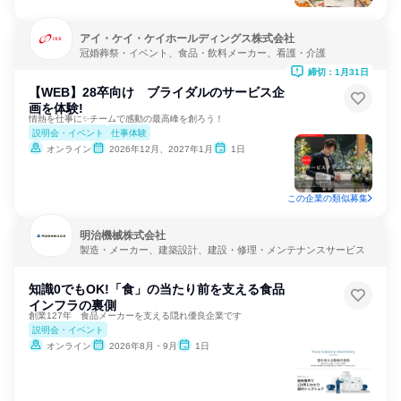
アイ・ケイ・ケイホールディングス株式会社
冠婚葬祭・イベント、食品・飲料メーカー、看護・介護
締切：1月31日
【WEB】28卒向け ブライダルのサービス企
画を体験!
情熱を仕事に✨チームで感動の最高峰を創ろう！
説明会・イベント
仕事体験
オンライン
2026年12月、2027年1月
1日
この企業の類似募集
明治機械株式会社
製造・メーカー、建築設計、建設・修理・メンテナンスサービス
知識0でもOK!「食」の当たり前を支える食品
インフラの裏側
創業127年 食品メーカーを支える隠れ優良企業です
説明会・イベント
オンライン
2026年8月・9月
1日