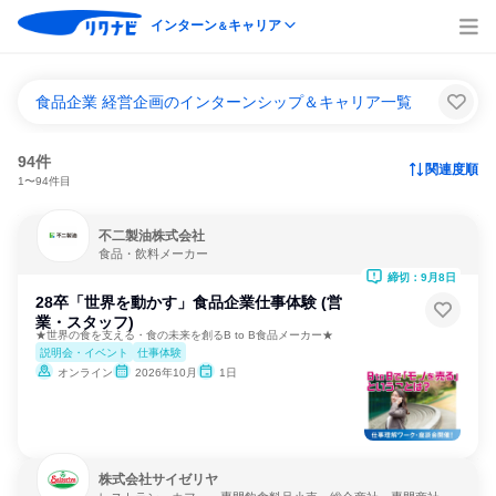
インターン
キャリア
＆
食品企業 経営企画のインターンシップ＆キャリア一覧
94件
関連度順
1〜94件目
不二製油株式会社
食品・飲料メーカー
締切：9月8日
28卒「世界を動かす」食品企業仕事体験 (営
業・スタッフ)
★世界の食を支える・食の未来を創るB to B食品メーカー★
説明会・イベント
仕事体験
オンライン
2026年10月
1日
株式会社サイゼリヤ