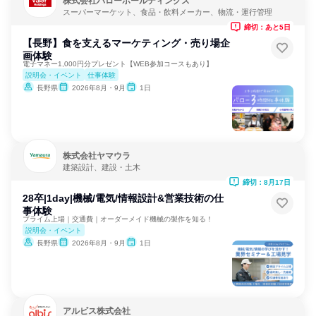
株式会社バローホールディングス
スーパーマーケット、食品・飲料メーカー、物流・運行管理
締切：あと5日
【長野】食を支えるマーケティング・売り場企
画体験
電子マネー1,000円分プレゼント【WEB参加コースもあり】
説明会・イベント
仕事体験
長野県
2026年8月・9月
1日
株式会社ヤマウラ
建築設計、建設・土木
締切：8月17日
28卒|1day|機械/電気/情報設計&営業技術の仕
事体験
プライム上場｜交通費｜オーダーメイド機械の製作を知る！
説明会・イベント
長野県
2026年8月・9月
1日
アルビス株式会社