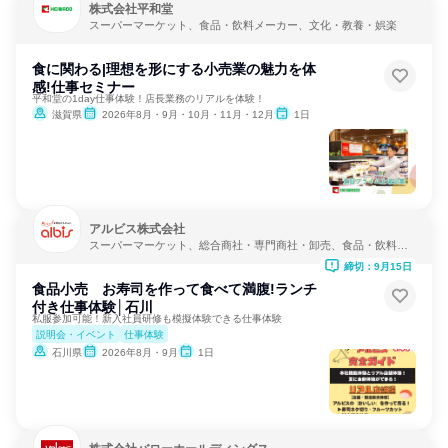
株式会社平和堂
スーパーマーケット、食品・飲料メーカー、文化・教養・娯楽
食に関わる|理想を形にする小売業の魅力を体
感!仕事セミナー
平和堂の1day仕事体験！店長業務のリアルを体験！
滋賀県
2026年8月・9月・10月・11月・12月
1日
アルビス株式会社
スーパーマーケット、総合商社・専門商社・卸売、食品・飲料メ
ーカー
締切：9月15日
食品小売 お寿司を作って食べて満腹!ランチ
付き仕事体験│石川
私服参加可能！新入社員研修も模擬体験できる仕事体験
説明会・イベント
仕事体験
石川県
2026年8月・9月
1日