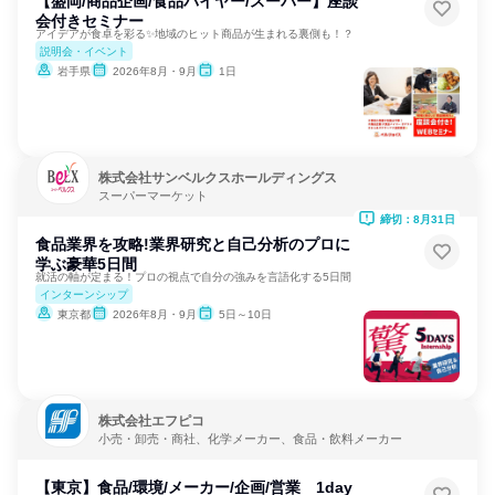
【盛岡/商品企画/食品バイヤー/スーパー】座談
会付きセミナー
アイデアが食卓を彩る✨地域のヒット商品が生まれる裏側も！？
説明会・イベント
岩手県
2026年8月・9月
1日
株式会社サンベルクスホールディングス
スーパーマーケット
締切：8月31日
食品業界を攻略!業界研究と自己分析のプロに
学ぶ豪華5日間
就活の軸が定まる！プロの視点で自分の強みを言語化する5日間
インターンシップ
東京都
2026年8月・9月
5日～10日
株式会社エフピコ
小売・卸売・商社、化学メーカー、食品・飲料メーカー
【東京】食品/環境/メーカー/企画/営業 1day