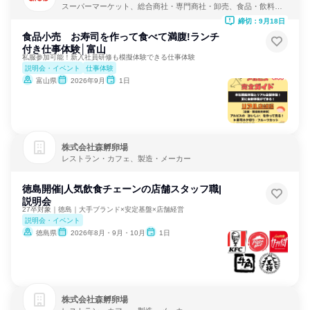
スーパーマーケット、総合商社・専門商社・卸売、食品・飲料メ
ーカー
締切：9月18日
食品小売 お寿司を作って食べて満腹!ランチ
付き仕事体験│富山
私服参加可能！新入社員研修も模擬体験できる仕事体験
説明会・イベント
仕事体験
富山県
2026年9月
1日
株式会社森孵卵場
レストラン・カフェ、製造・メーカー
徳島開催|人気飲食チェーンの店舗スタッフ職|
説明会
27卒対象｜徳島｜大手ブランド×安定基盤×店舗経営
説明会・イベント
徳島県
2026年8月・9月・10月
1日
株式会社森孵卵場