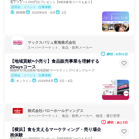
電子マネー1,000円分プレゼント【WEB参加コースもあり】
説明会・イベント
仕事体験
静岡県
2026年8月・9月
1日
マックスバリュ東海株式会社
スーパーマーケット、食品・飲料メーカー
締切：8月31日
【地域貢献×小売り】食品販売事業を理解する
2Daysコース
職種研究/商品開発/地域貢献/マーケティング/イオングループ
説明会・イベント
仕事体験
オンライン
2026年8月
2日～4日
株式会社バローホールディングス
スーパーマーケット、食品・飲料メーカー、物流・運行管理
締切：あと5日
【横浜】食を支えるマーケティング・売り場企
画体験
電子マネー1,000円分プレゼント【WEB参加コースもあり】