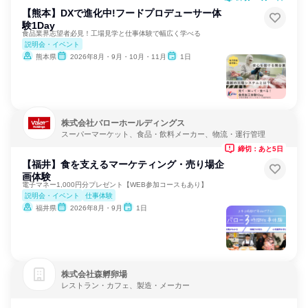
【熊本】DXで進化中!フードプロデューサー体
験1Day
食品業界志望者必見！工場見学と仕事体験で幅広く学べる
説明会・イベント
熊本県
2026年8月・9月・10月・11月
1日
株式会社バローホールディングス
スーパーマーケット、食品・飲料メーカー、物流・運行管理
締切：あと5日
【福井】食を支えるマーケティング・売り場企
画体験
電子マネー1,000円分プレゼント【WEB参加コースもあり】
説明会・イベント
仕事体験
福井県
2026年8月・9月
1日
株式会社森孵卵場
レストラン・カフェ、製造・メーカー