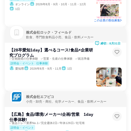
オンライン
2026年8月・9月・10月・11月・12月
1日
この企業の類似募集
株式会社ロック・フィールド
飲食、専門飲食料品小売、食品・飲料メーカー
締切：8月31日
【28卒愛知1day】選べるコース!食品×企業研
究プログラム
✅企画開発の仕事体験 ✅営業・生産の仕事体験 ✅就活準備
説明会・イベント
仕事体験
愛知県
2026年8月・9月・11月
1日
株式会社エフピコ
小売・卸売・商社、化学メーカー、食品・飲料メーカー
【広島】食品/環境/メーカー/企画/営業 1day
仕事体験!
✅食品トレー業界No.1✅完全週休2日✅年休126日✅社宅有
説明会・イベント