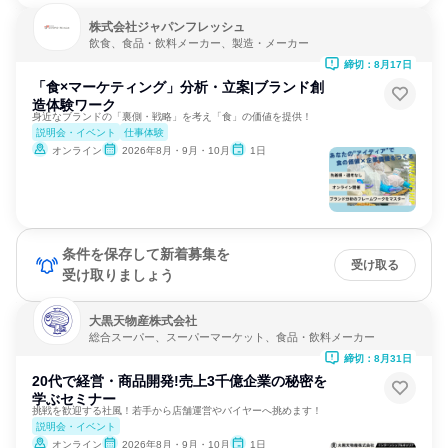
株式会社ジャパンフレッシュ
飲食、食品・飲料メーカー、製造・メーカー
締切：8月17日
「食×マーケティング」分析・立案|ブランド創
造体験ワーク
身近なブランドの「裏側・戦略」を考え「食」の価値を提供！
説明会・イベント
仕事体験
オンライン
2026年8月・9月・10月
1日
条件を保存して新着募集を
受け取る
受け取りましょう
大黒天物産株式会社
総合スーパー、スーパーマーケット、食品・飲料メーカー
締切：8月31日
20代で経営・商品開発!売上3千億企業の秘密を
学ぶセミナー
挑戦を歓迎する社風！若手から店舗運営やバイヤーへ挑めます！
説明会・イベント
オンライン
2026年8月・9月・10月
1日