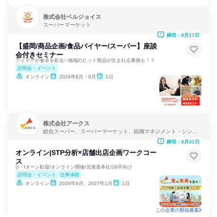
株式会社ベルジョイス
スーパーマーケット
締切：8月17日
【盛岡/商品企画/食品バイヤー/スーパー】座談
会付きセミナー
アイデアが食卓を彩る✨地域のヒット商品が生まれる裏側も！？
説明会・イベント
オンライン
2026年8月・9月
1日
株式会社アークス
総合スーパー、スーパーマーケット、組織マネジメント・シンク
タンク
締切：8月31日
オンライン|STP分析×店舗出店企画ワークコー
ス
U・Iターン歓迎/オンライン開催/北海道本社/28卒向け
説明会・イベント
仕事体験
オンライン
2026年9月、2027年1月
1日
この企業の類似募集