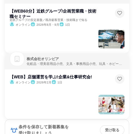
メーカー
【WEB60分】近鉄グループ/企画営業職・技術
職セミナー
近鉄グループの安定基盤／既存顧客営業・技術職まで知る
オンライン
2026年8月・9月
1日
株式会社オリンピア
化粧品・理美容用品小売、文具・事務用品小売、玩具・ホビー用
品小売
【WEB】店舗運営を学ぶ!企業&仕事研究会!
オンライン
2026年2月
1日
条件を保存して新着募集を
受け取る
受け取りましょう