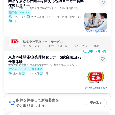
商品を届ける仕組みを変える包装メーカー営業
体験セミナー
北陸シェアNo.1｜創業以来黒字経営×ものづくり×課題解決型
説明会・イベント
オンライン
2026年8月・9月・10月・11月・12月、2027年1月・2月
1日
この企業の類似募集
株式会社王将フードサービス
ケータリング・フードサービス、レストラン・カフェ、食品・飲
料メーカー
締切：8月17日
東京本社開催/企業理解セミナー&総合職1day
仕事体験
参加者限定特典有/食品&飲食&サービス業界が気になる方へ
説明会・イベント
仕事体験
東京都
2026年8月
1日
この企業の類似募集
条件を保存して新着募集を
受け取る
受け取りましょう