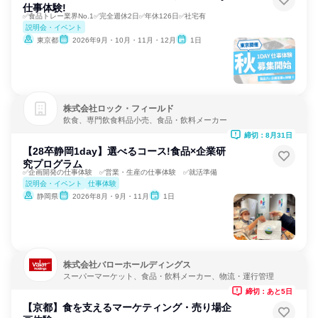
仕事体験!
✅食品トレー業界No.1✅完全週休2日✅年休126日✅社宅有
説明会・イベント
東京都
2026年9月・10月・11月・12月
1日
株式会社ロック・フィールド
飲食、専門飲食料品小売、食品・飲料メーカー
締切：8月31日
【28卒静岡1day】選べるコース!食品×企業研
究プログラム
✅企画開発の仕事体験 ✅営業・生産の仕事体験 ✅就活準備
説明会・イベント
仕事体験
静岡県
2026年8月・9月・11月
1日
株式会社バローホールディングス
スーパーマーケット、食品・飲料メーカー、物流・運行管理
締切：あと5日
【京都】食を支えるマーケティング・売り場企