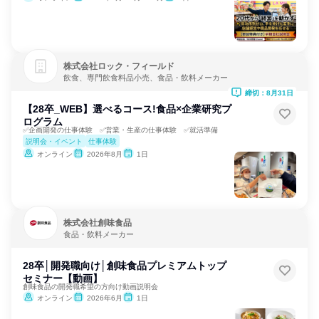
株式会社ロック・フィールド
飲食、専門飲食料品小売、食品・飲料メーカー
締切：8月31日
【28卒_WEB】選べるコース!食品×企業研究プ
ログラム
✅企画開発の仕事体験 ✅営業・生産の仕事体験 ✅就活準備
説明会・イベント
仕事体験
オンライン
2026年8月
1日
株式会社創味食品
食品・飲料メーカー
28卒│開発職向け│創味食品プレミアムトップ
セミナー【動画】
創味食品の開発職希望の方向け動画説明会
オンライン
2026年6月
1日