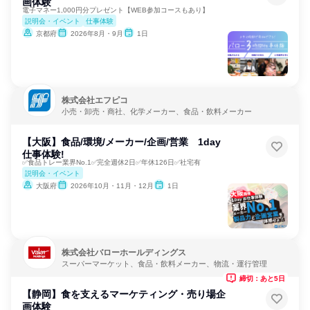
画体験
電子マネー1,000円分プレゼント【WEB参加コースもあり】
説明会・イベント
仕事体験
京都府
2026年8月・9月
1日
株式会社エフピコ
小売・卸売・商社、化学メーカー、食品・飲料メーカー
【大阪】食品/環境/メーカー/企画/営業 1day
仕事体験!
✅食品トレー業界No.1✅完全週休2日✅年休126日✅社宅有
説明会・イベント
大阪府
2026年10月・11月・12月
1日
株式会社バローホールディングス
スーパーマーケット、食品・飲料メーカー、物流・運行管理
締切：あと5日
【静岡】食を支えるマーケティング・売り場企
画体験