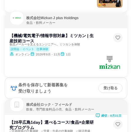
株式会社Mizkan J plus Holdings
食品・飲料メーカー
【機械/電気電子/情報学部対象】ミツカン | 生
産技術コース
食品メーカーを支えるエンジニアへ。ミツカンを体験
説明会・イベント
仕事体験
オンライン
2026年9月・11月
1日
条件を保存して新着募集を
受け取る
受け取りましょう
株式会社ロック・フィールド
飲食、専門飲食料品小売、食品・飲料メーカー
締切：8月31日
【28卒広島1day】選べるコース!食品×企業研
究プログラム
✅企画開発の仕事体験 ✅営業・生産の仕事体験 ✅就活準備