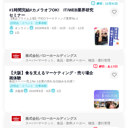
ビス
締切：12月31日
#1時間完結#カメラオフOK! IT/WEB業界研究
セミナー
【東証プライム上場】IT/EC/マーケティング業界No.1
説明会・イベント
仕事体験
オンライン
2026年8月・9月・10月・11月・12月
1日
株式会社バローホールディングス
スーパーマーケット、食品・飲料メーカー、物流・運行管理
締切：あと5日
【大阪】食を支えるマーケティング・売り場企
画体験
食品スーパー売上No.1企業の売れる仕組みを伝授！
説明会・イベント
仕事体験
大阪府
2026年8月・9月
1日
株式会社バローホールディングス
スーパーマーケット、食品・飲料メーカー、物流・運行管理