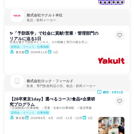
株式会社ヤクルト本社
食品・飲料メーカー
✨「予防医学」で社会に貢献!営業・管理部門の
リアルに迫る1日
常識を覆す予防医学ビジネス。その戦略と実行の核を学ぶ。
説明会・イベント
仕事体験
東京都
2026年11月
1日
株式会社ロック・フィールド
飲食、専門飲食料品小売、食品・飲料メーカー
締切：8月31日
【28卒東京1day】選べるコース!食品×企業研
究プログラム
✅企画開発の仕事体験 ✅営業・生産の仕事体験 ✅就活準備
説明会・イベント
仕事体験
東京都
2026年8月・9月・10月・11月・12月
1日