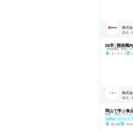
株式会
食品・
28卒│開発職
【開発職】“美味しさ
オンライン
株式会
食品・
岡山で学ぶ食品
検査・実験スキルを
説明会・イベント
岡山県
202