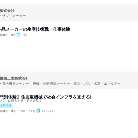
株式会社
・サプリメーカー
粧品メーカーの生産技術職 仕事体験
6年8月・9月
1日
機械工業株式会社
・電子機器メーカー、機械・医療機器メーカー、電力・ガス・水道・エネルギー
部門別体験】住友重機械で社会インフラを支える!
づくりに魅力を感じる方必見！
仕事体験
6年8月・9月・10月・11月
2日～4日