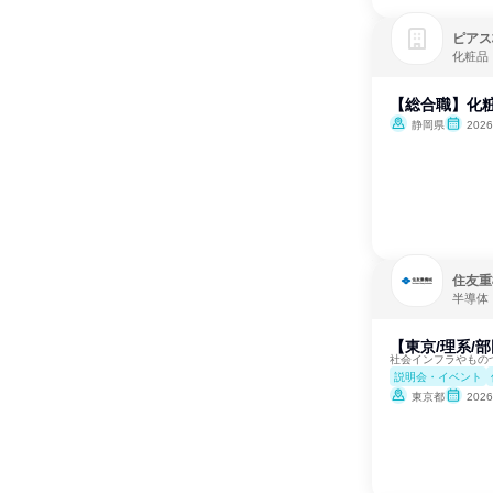
ピアス
化粧品
【総合職】化
静岡県
202
住友重
半導体
【東京/理系/
社会インフラやもの
説明会・イベント
東京都
202