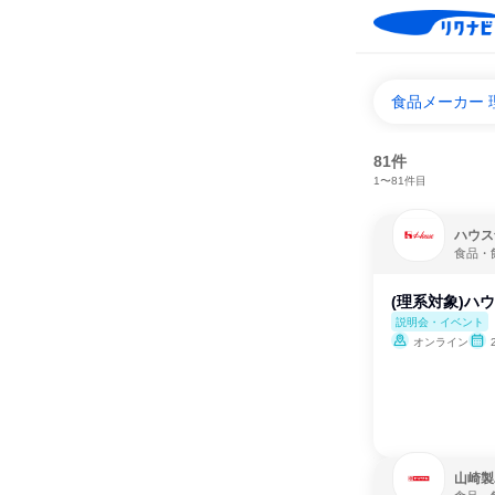
食品メーカー
81件
1〜81件目
ハウス
食品・
(理系対象)ハ
説明会・イベント
オンライン
山崎製