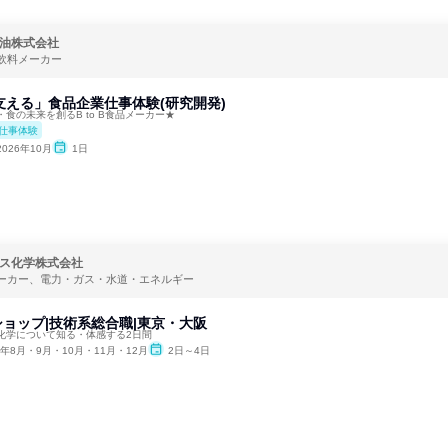
油株式会社
飲料メーカー
支える」食品企業仕事体験(研究開発)
食の未来を創るB to B食品メーカー★
仕事体験
2026年10月
1日
ス化学株式会社
ーカー、電力・ガス・水道・エネルギー
クショップ|技術系総合職|東京・大阪
化学について知る・体感する2日間
6年8月・9月・10月・11月・12月
2日～4日