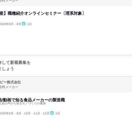
飲料メーカー
生産】職種紹介オンラインセミナー〔理系対象〕
2026年8月・9月
1日
存して新着募集を
ましょう
ピー株式会社
飲料メーカー
結/動画で知る食品メーカーの製造職
手社員の声から知るモノづくりの裏側
2026年8月・9月・10月・11月・12月
1日