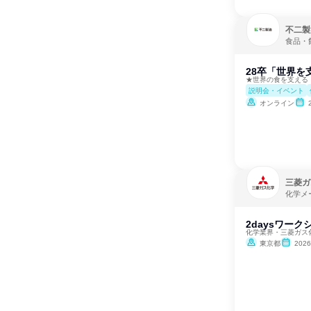
不二製
食品・
28卒「世界を
★世界の食を支える・
説明会・イベント
オンライン
三菱ガ
化学メ
2daysワー
化学業界・三菱ガス
東京都
202