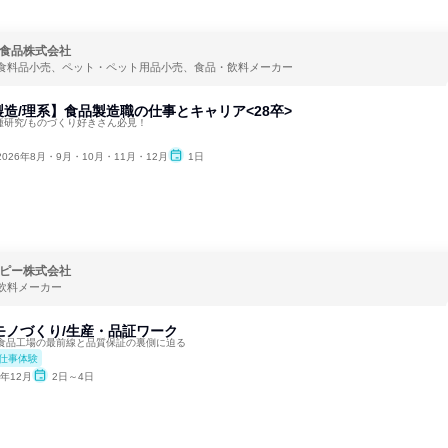
食品株式会社
食料品小売、ペット・ペット用品小売、食品・飲料メーカー
造/理系】食品製造職の仕事とキャリア<28卒>
職種研究/ものづくり好きさん必見！
2026年8月・9月・10月・11月・12月
1日
ピー株式会社
飲料メーカー
モノづくり/生産・品証ワーク
食品工場の最前線と品質保証の裏側に迫る
仕事体験
6年12月
2日～4日