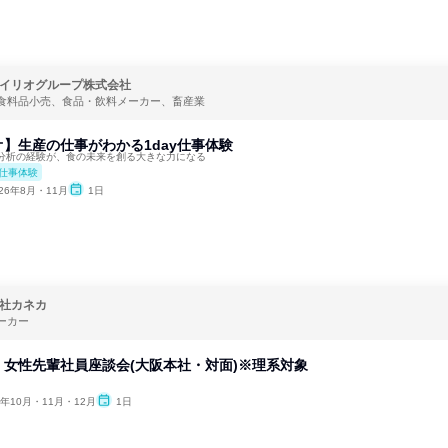
イリオグループ株式会社
食料品小売、食品・飲料メーカー、畜産業
】生産の仕事がわかる1day仕事体験
分析の経験が、食の未来を創る大きな力になる
仕事体験
026年8月・11月
1日
社カネカ
ーカー
女性先輩社員座談会(大阪本社・対面)※理系対象
6年10月・11月・12月
1日