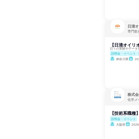
日清オ
専門飲
【日清オイリオ
日々の実験やデータ
説明会・イベント
神奈川県
2
株式会
化学メ
【技術系職種】
説明会・イベント
大阪府
202