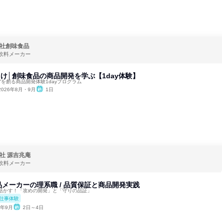
社創味食品
飲料メーカー
向け│創味食品の商品開発を学ぶ【1day体験】
”を創る商品開発体験1dayプログラム
2026年8月・9月
1日
社 源吉兆庵
飲料メーカー
メーカーの理系職 / 品質保証と商品開発実践
活かす！「攻めの開発」と「守りの品証」
仕事体験
6年9月
2日～4日