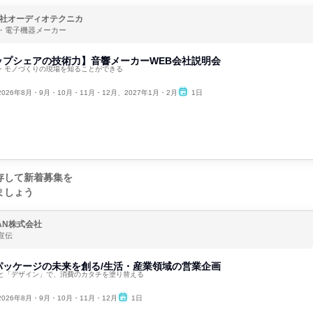
社オーディオテクニカ
・電子機器メーカー
ップシェアの技術力】音響メーカーWEB会社説明会
・モノづくりの現場を知ることができる
2026年8月・9月・10月・11月・12月、2027年1月・2月
1日
存して新着募集を
ましょう
PAN株式会社
宣伝
パッケージの未来を創る/生活・産業領域の営業企画
と「デザイン」で、消費のカタチを塗り替える
2026年8月・9月・10月・11月・12月
1日