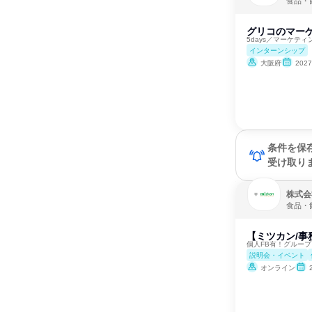
食品・
グリコのマー
5days／マーケテ
インターンシップ
大阪府
202
条件を保
受け取り
株式会社M
食品・
【ミツカン/事
個人FB有！グルー
説明会・イベント
オンライン