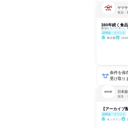
ヤマサ
食品・
380年続く食
醤油からバイオへ。
説明会・イベント
東京都
202
条件を保
受け取り
日本放
放送・
【アーカイブ配
説明会・イベント
オンライン