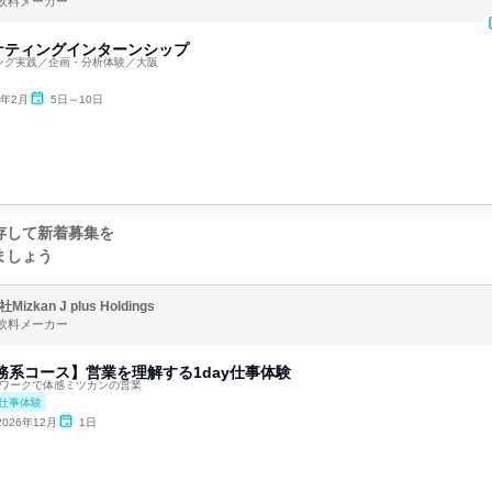
飲料メーカー
ケティングインターンシップ
ィング実践／企画・分析体験／大阪
7年2月
5日～10日
存して新着募集を
ましょう
izkan J plus Holdings
飲料メーカー
務系コース】営業を理解する1day仕事体験
プワークで体感ミツカンの営業
仕事体験
2026年12月
1日