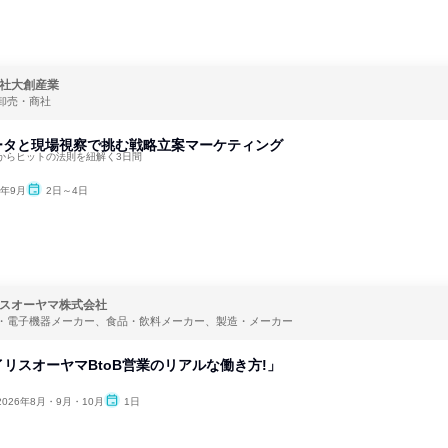
社大創産業
卸売・商社
データと現場視察で挑む戦略立案マーケティング
からヒットの法則を紐解く3日間
6年9月
2日～4日
スオーヤマ株式会社
・電子機器メーカー、食品・飲料メーカー、製造・メーカー
リスオーヤマBtoB営業のリアルな働き方!」
2026年8月・9月・10月
1日