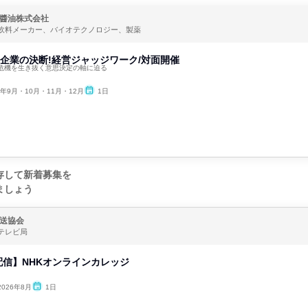
醬油株式会社
飲料メーカー、バイオテクノロジー、製薬
品企業の決断!経営ジャッジワーク/対面開催
危機を生き抜く意思決定の軸に迫る
6年9月・10月・11月・12月
1日
存して新着募集を
ましょう
送協会
テレビ局
信】NHKオンラインカレッジ
2026年8月
1日