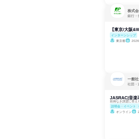
株式会
銀行・
【東京/大阪&W
インターンシップ
東京都
202
一般社
社団・
JASRAC|
前例なき課題に答え
説明会・イベント
オンライン