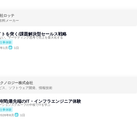
社ロッテ
飲料メーカー
イトを突く/課題解決型セールス戦略
ない。マーケティング思考で売上を最大化する
仕事体験
7年1月
1日
テクノロジー株式会社
ービス、ソフトウェア開発、情報技術
5時間|最先端のIT・インフラエンジニア体験
ーションズグループの中核でITを学ぶ
仕事体験
2026年8月
1日