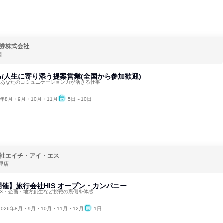
券株式会社
引
/人生に寄り添う提案営業(全国から参加歓迎)
！あなたのコミュニケーション力が活きる仕事
6年8月・9月・10月・11月
5日～10日
社エイチ・アイ・エス
理店
催】旅行会社HIS オープン・カンパニー
DX・企画・地方創生など挑戦の裏側を体感
2026年8月・9月・10月・11月・12月
1日