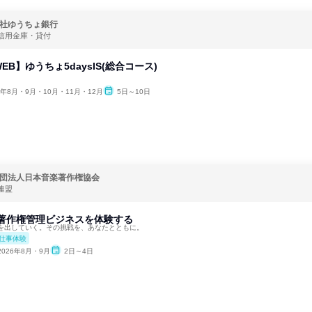
社ゆうちょ銀行
信用金庫・貸付
EB】ゆうちょ5daysIS(総合コース)
6年8月・9月・10月・11月・12月
5日～10日
団法人日本音楽著作権協会
連盟
音楽著作権管理ビジネスを体験する
を出していく。その挑戦を、あなたとともに。
仕事体験
2026年8月・9月
2日～4日