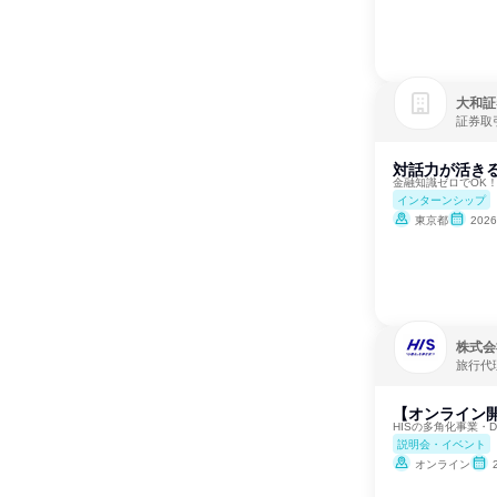
大和証
証券取
対話力が活きる
金融知識ゼロでOK
インターンシップ
東京都
202
株式会
旅行代
【オンライン開
HISの多角化事業・
説明会・イベント
オンライン