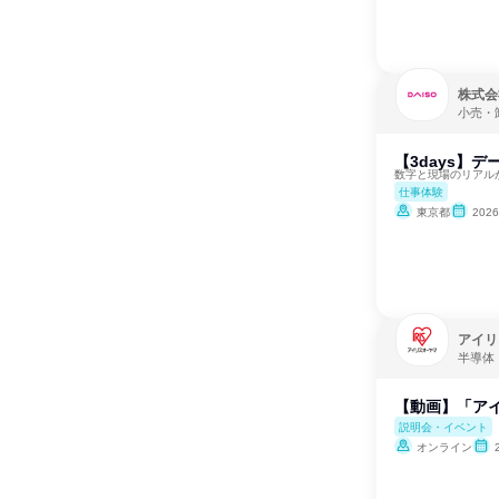
株式会
小売・
【3days】
数字と現場のリアル
仕事体験
東京都
202
アイリ
半導体
【動画】「アイ
説明会・イベント
オンライン