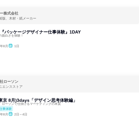
ー株式会社
製版、木材・紙メーカー
)『パッケージデザイナー仕事体験』1DAY
の面白さを体験！
6年8月
1日
社ローソン
ニエンスストア
東京 8月)3days「デザイン思考体験編」
。ローソンで仕掛けるマーケティングの本質
仕事体験
6年8月
2日～4日