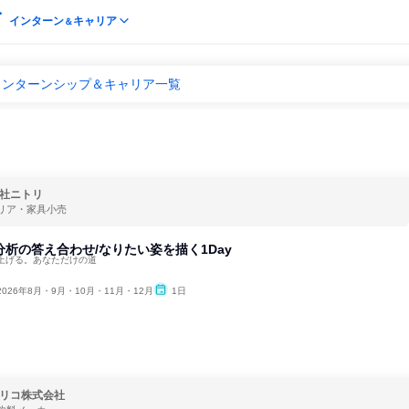
インターン
キャリア
＆
インターンシップ＆キャリア一覧
社ニトリ
リア・家具小売
己分析の答え合わせ/なりたい姿を描く1Day
上げる。あなただけの道
2026年8月・9月・10月・11月・12月
1日
リコ株式会社