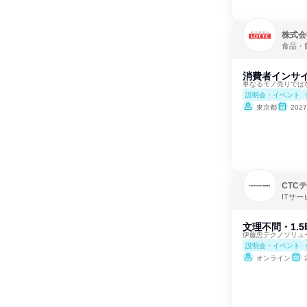
株式会
食品・
消費者インサ
単なるモノ売りでは
説明会・イベント
東京都
202
CTC
ITサ
文理不問・1.
伊藤忠テクノソリュ
説明会・イベント
オンライン