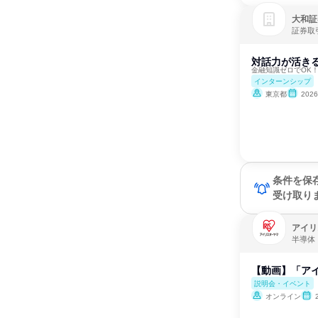
大和証
証券取
対話力が活きる
金融知識ゼロでOK
インターンシップ
東京都
202
条件を保
受け取り
アイリ
半導体
【動画】「アイ
説明会・イベント
オンライン