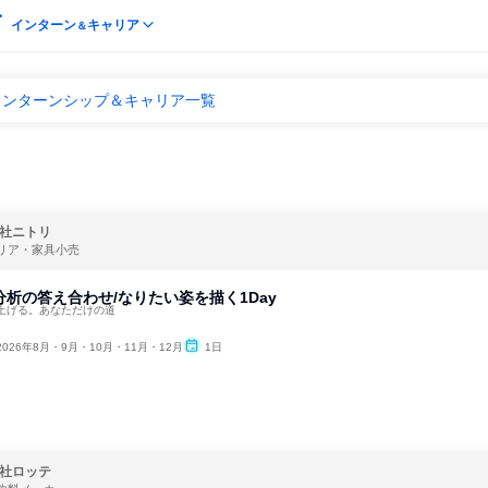
インターン
キャリア
＆
インターンシップ＆キャリア一覧
社ニトリ
リア・家具小売
己分析の答え合わせ/なりたい姿を描く1Day
上げる。あなただけの道
2026年8月・9月・10月・11月・12月
1日
社ロッテ