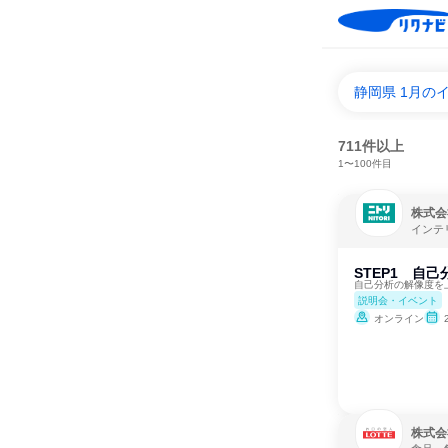
静岡県 1月の
711件以上
1〜100件目
株式会
インテ
STEP1 自
自己分析の解像度を
説明会・イベント
オンライン
株式会