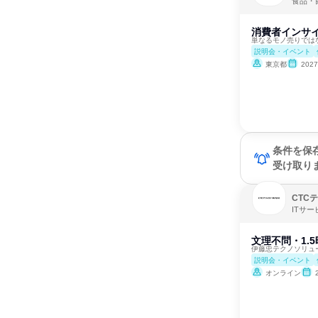
食品・
消費者インサ
単なるモノ売りでは
説明会・イベント
東京都
202
条件を保
受け取り
CTC
ITサ
文理不問・1.
伊藤忠テクノソリュ
説明会・イベント
オンライン