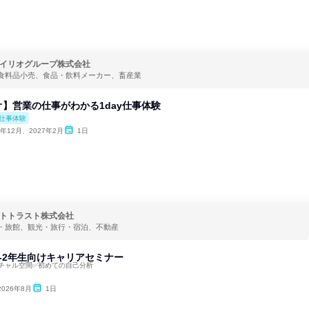
イリオグループ株式会社
食料品小売、食品・飲料メーカー、畜産業
】営業の仕事がわかる1day仕事体験
仕事体験
6年12月、2027年2月
1日
トトラスト株式会社
・旅館、観光・旅行・宿泊、不動産
学1-2年生向けキャリアセミナー
ーチャル空間✅初めての自己分析
2026年8月
1日