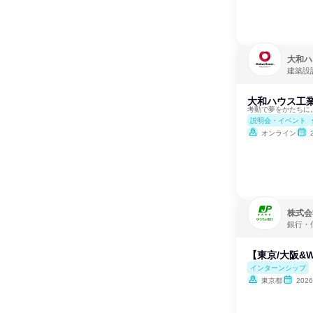
大和ハ
建築設
大和ハウス工
考動で夢をかたちに
説明会・イベント
オンライン
株式会
銀行・
【東京/大阪&W
インターンシップ
東京都
202