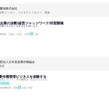
醬油株式会社
飲料メーカー、バイオテクノロジー、製薬
品企業の決断!経営ジャッジワーク/対面開催
危機を生き抜く意思決定の軸に迫る
6年9月・10月・11月・12月
1日
団法人日本音楽著作権協会
連盟
音楽著作権管理ビジネスを体験する
を出していく。その挑戦を、あなたとともに。
仕事体験
2026年8月・9月
2日～4日