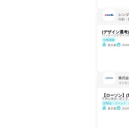
レンゴ
印刷・
(デザイン選考
パッケージデザイン
仕事体験
東京都
202
株式会
コンビ
【ローソン】(
不満を価値に変える
説明会・イベント
東京都
202