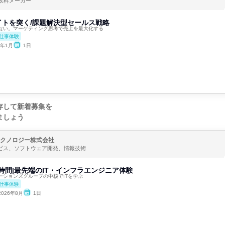
飲料メーカー
イトを突く/課題解決型セールス戦略
ない。マーケティング思考で売上を最大化する
仕事体験
7年1月
1日
存して新着募集を
ましょう
テクノロジー株式会社
ービス、ソフトウェア開発、情報技術
5時間|最先端のIT・インフラエンジニア体験
ーションズグループの中核でITを学ぶ
仕事体験
2026年8月
1日