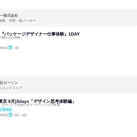
ー株式会社
製版、木材・紙メーカー
)『パッケージデザイナー仕事体験』1DAY
の面白さを体験！
6年8月
1日
社ローソン
ニエンスストア
東京 8月)3days「デザイン思考体験編」
。ローソンで仕掛けるマーケティングの本質
仕事体験
6年8月
2日～4日