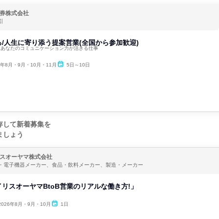
券株式会社
引
/人生に寄り添う提案営業(全国から参加歓迎)
！あなたのコミュニケーション力が活きる仕事
6年8月・9月・10月・11月
5日～10日
存して新着募集を
ましょう
スオーヤマ株式会社
・電子機器メーカー、食品・飲料メーカー、製造・メーカー
リスオーヤマBtoB営業のリアルな働き方!」
2026年8月・9月・10月
1日