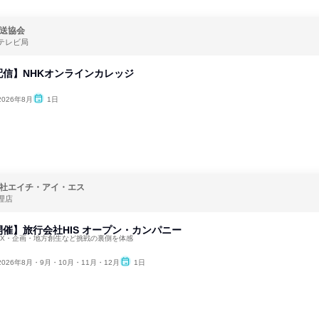
送協会
テレビ局
信】NHKオンラインカレッジ
2026年8月
1日
社エイチ・アイ・エス
理店
催】旅行会社HIS オープン・カンパニー
DX・企画・地方創生など挑戦の裏側を体感
2026年8月・9月・10月・11月・12月
1日