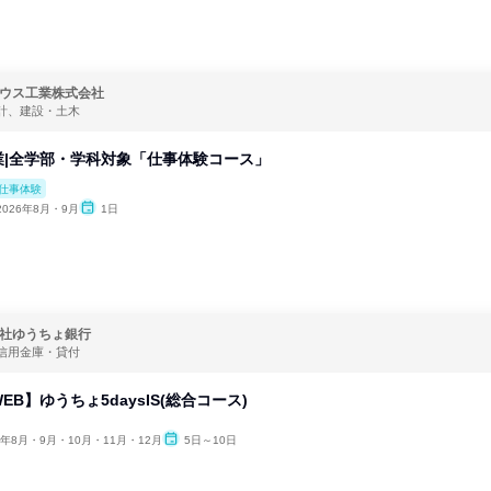
ウス工業株式会社
計、建設・土木
業|全学部・学科対象「仕事体験コース」
。
仕事体験
2026年8月・9月
1日
社ゆうちょ銀行
信用金庫・貸付
EB】ゆうちょ5daysIS(総合コース)
6年8月・9月・10月・11月・12月
5日～10日