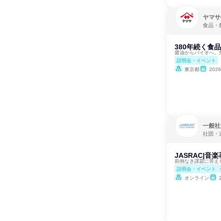
ヤマサ
食品・
380年続く食
醤油からバイオへ。
説明会・イベント
東京都
202
一般社
社団・
JASRAC|
前例なき課題に答え
説明会・イベント
オンライン