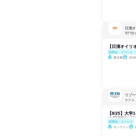
日清オ
専門飲
【日清オイリオ
説明会・イベント
東京都
202
リゾー
ホテル
【8/25】大
✅1-3年生向け✅バ
説明会・イベント
オンライン