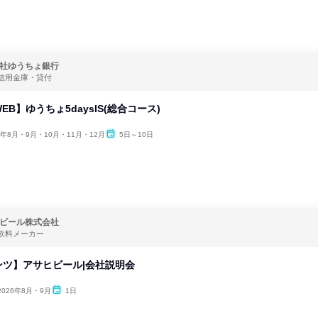
社ゆうちょ銀行
信用金庫・貸付
EB】ゆうちょ5daysIS(総合コース)
6年8月・9月・10月・11月・12月
5日～10日
ビール株式会社
飲料メーカー
ンツ】アサヒビール|会社説明会
2026年8月・9月
1日