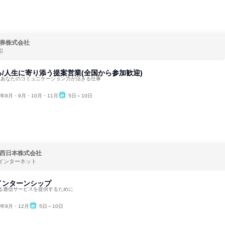
券株式会社
引
/人生に寄り添う提案営業(全国から参加歓迎)
！あなたのコミュニケーション力が活きる仕事
6年8月・9月・10月・11月
5日～10日
西日本株式会社
インターネット
インターンシップ
る通信サービスを提供するために
6年9月・12月
5日～10日