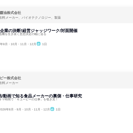
醬油株式会社
飲料メーカー、バイオテクノロジー、製薬
品企業の決断!経営ジャッジワーク/対面開催
危機を生き抜く意思決定の軸に迫る
6年9月・10月・11月・12月
1日
ピー株式会社
飲料メーカー
結/動画で知る食品メーカーの裏側・仕事研究
キマ時間で「キユーピーの仕事」を覗き見！
2026年8月・9月・10月・11月・12月
1日