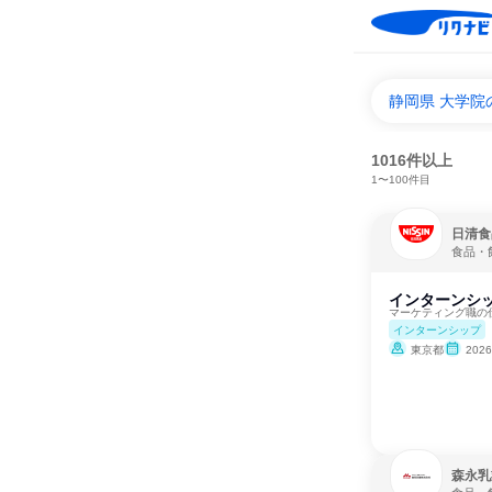
静岡県 大学
1016件以上
1〜100件目
日清食
食品・
インターンシッ
マーケティング職の
インターンシップ
東京都
202
森永乳