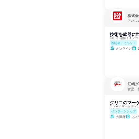
株式会
アパレ
技術を武器に
9月3日開催！モノ
説明会・イベント
オンライン
江崎グ
食品・
グリコのマー
5days／マーケテ
インターンシップ
大阪府
202