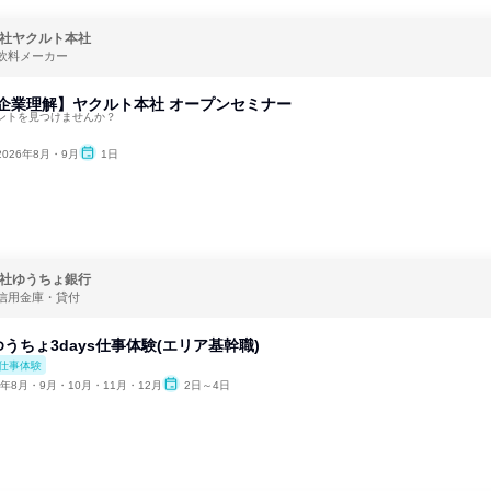
社ヤクルト本社
飲料メーカー
企業理解】ヤクルト本社 オープンセミナー
ントを見つけませんか？
2026年8月・9月
1日
社ゆうちょ銀行
信用金庫・貸付
うちょ3days仕事体験(エリア基幹職)
仕事体験
6年8月・9月・10月・11月・12月
2日～4日