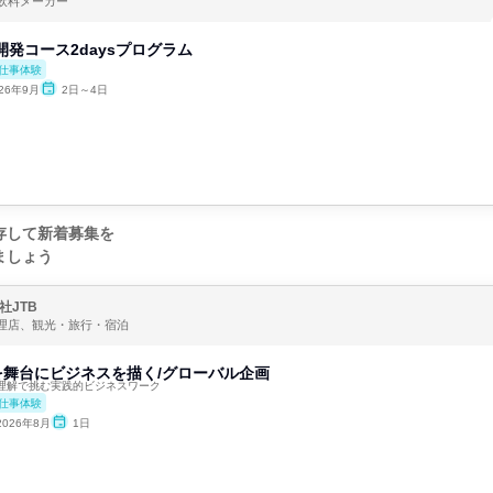
飲料メーカー
開発コース2daysプログラム
仕事体験
026年9月
2日～4日
存して新着募集を
ましょう
社JTB
理店、観光・旅行・宿泊
を舞台にビジネスを描く/グローバル企画
理解で挑む実践的ビジネスワーク
仕事体験
2026年8月
1日