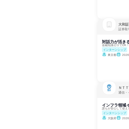
大和証
証券取
対話力が活きる
金融知識ゼロでOK
インターンシップ
東京都
202
ＮＴＴ
通信・
インフラ領域
誰もが安心して使え
インターンシップ
大阪府
202