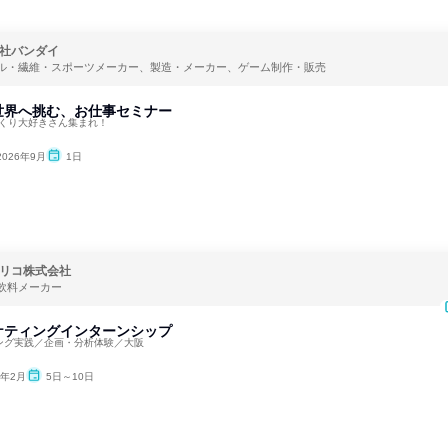
社バンダイ
ル・繊維・スポーツメーカー、製造・メーカー、ゲーム制作・販売
世界へ挑む、お仕事セミナー
づくり大好きさん集まれ！
2026年9月
1日
リコ株式会社
飲料メーカー
ケティングインターンシップ
ィング実践／企画・分析体験／大阪
7年2月
5日～10日