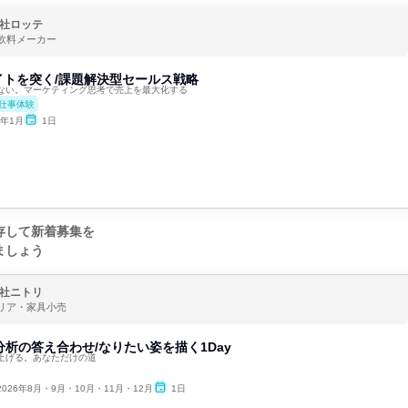
社ロッテ
飲料メーカー
イトを突く/課題解決型セールス戦略
ない。マーケティング思考で売上を最大化する
仕事体験
7年1月
1日
存して新着募集を
ましょう
社ニトリ
リア・家具小売
己分析の答え合わせ/なりたい姿を描く1Day
上げる。あなただけの道
2026年8月・9月・10月・11月・12月
1日