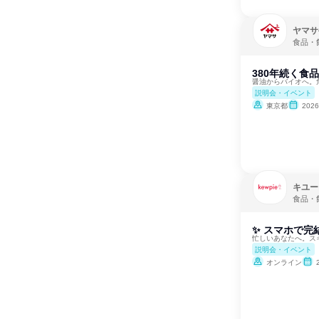
ヤマサ
食品・
380年続く食
醤油からバイオへ。
説明会・イベント
東京都
202
キユー
食品・
✨ スマホで完
忙しいあなたへ。ス
説明会・イベント
オンライン