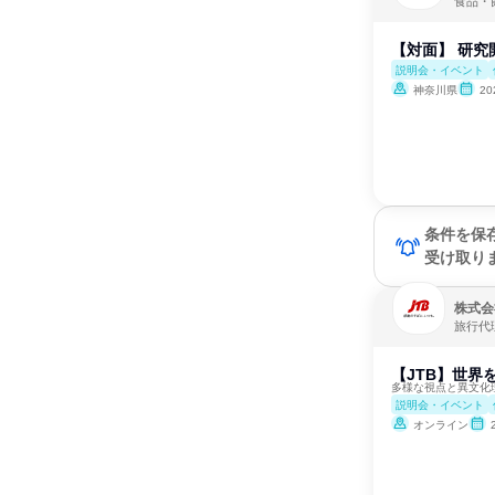
食品・
【対面】 研究
説明会・イベント
神奈川県
2
条件を保
受け取り
株式会
旅行代
【JTB】世界
多様な視点と異文化
説明会・イベント
オンライン