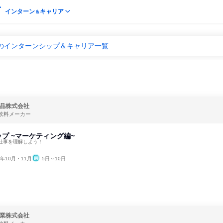
インターン
キャリア
＆
院のインターンシップ＆キャリア一覧
品株式会社
飲料メーカー
プ ~マーケティング編~
仕事を理解しよう！
6年10月・11月
5日～10日
業株式会社