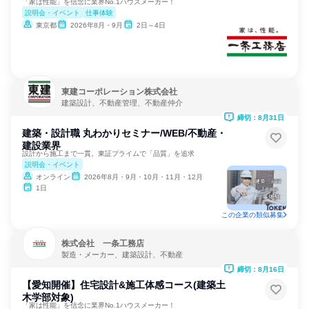
「家は性能」を信念に業界No.1ハウスメーカー！
説明会・イベント
仕事体験
東京都
2026年8月・9月
2日～4日
東建コーポレーション株式会社
建築設計、不動産管理、不動産仲介
締切：8月31日
建築・設計職 丸わかりセミナー/WEB/不動産・
建設業界
設計から施工まで一貫。東証プライムで「品質」を追求
説明会・イベント
オンライン
2026年8月・9月・10月・11月・12月
1日
この企業の類似募集
株式会社 一条工務店
製造・メーカー、建築設計、不動産
締切：8月16日
【愛知開催】住宅設計&施工体感コース(建築土
木学部対象)
「家は性能」を信念に業界No.1ハウスメーカー！