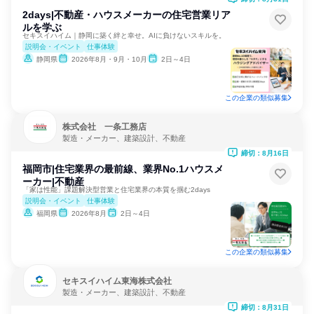
2days|不動産・ハウスメーカーの住宅営業リア
ルを学ぶ
セキスイハイム｜静岡に築く絆と幸せ。AIに負けないスキルを。
説明会・イベント
仕事体験
静岡県
2026年8月・9月・10月
2日～4日
この企業の類似募集
株式会社 一条工務店
製造・メーカー、建築設計、不動産
締切：8月16日
福岡市|住宅業界の最前線、業界No.1ハウスメ
ーカー|不動産
「家は性能」課題解決型営業と住宅業界の本質を掴む2days
説明会・イベント
仕事体験
福岡県
2026年8月
2日～4日
この企業の類似募集
セキスイハイム東海株式会社
製造・メーカー、建築設計、不動産
締切：8月31日