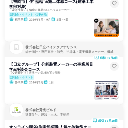
【福岡市】住宅設計&施工体感コース(建築土木
学部対象)
「家は性能」を信念に業界No.1ハウスメーカー！
説明会・イベント
仕事体験
福岡県
2026年8月・9月
2日～4日
株式会社日立ハイテクアナリシス
総合商社・専門商社・卸売、半導体・電子機器メーカー、機械・
医療機器メーカー
締切：9月3日
【日立グループ】分析装置メーカーの事業所見
学&座談会コース
【交通費あり】世界一の分析装置を開発！
説明会・イベント
静岡県
2026年9月
1日
株式会社秀光ビルド
建築設計、建設・土木、不動産
締切：8月18日
オンライン開催|住宅営業職|人気の体験型オー