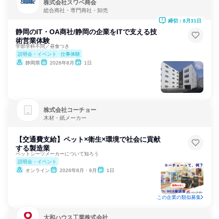
株式会社スワベ商会
総合商社・専門商社・卸売
締切：8月31日
静岡のIT・OA商社/静岡の企業をITで支える技
術営業体験
学部学科不問／昼食つき
説明会・イベント
仕事体験
静岡県
2026年8月
1日
株式会社コーチョー
木材・紙メーカー
【交通費支給】ペット×衛生×環境で社会に貢献
する製造業
ペットシーツメーカーについて知ろう
説明会・イベント
オンライン
2026年8月・9月
1日
この企業の類似募集
大和ハウス工業株式会社