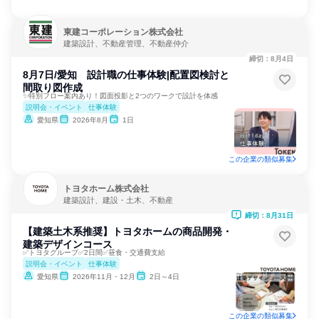
東建コーポレーション株式会社
建築設計、不動産管理、不動産仲介
締切：8月4日
8月7日/愛知 設計職の仕事体験|配置図検討と
間取り図作成
✨特別フロー案内あり！図面投影と2つのワークで設計を体感
説明会・イベント
仕事体験
愛知県
2026年8月
1日
この企業の類似募集
トヨタホーム株式会社
建築設計、建設・土木、不動産
締切：8月31日
【建築土木系推奨】トヨタホームの商品開発・
建築デザインコース
✅トヨタグループ✅2日間✅昼食・交通費支給
説明会・イベント
仕事体験
愛知県
2026年11月・12月
2日～4日
この企業の類似募集