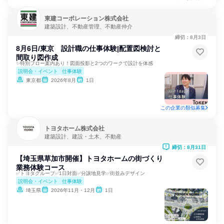
東建コーポレーション株式会社
建築設計、不動産管理、不動産仲介
締切：8月3日
8月6日/東京 設計職の仕事体験|配置図検討と
間取り図作成
✨特別フロー案内あり！図面投影と2つのワークで設計を体感
説明会・イベント
仕事体験
東京都
2026年8月
1日
この企業の類似募集
トヨタホーム株式会社
建築設計、建設・土木、不動産
締切：8月31日
【埼玉県草加市開催】トヨタホームの街づくり
業務体験コース
✅トヨタグループ✅1日対面✅分譲地見学✅街並みデザイン
説明会・イベント
仕事体験
埼玉県
2026年11月・12月
1日