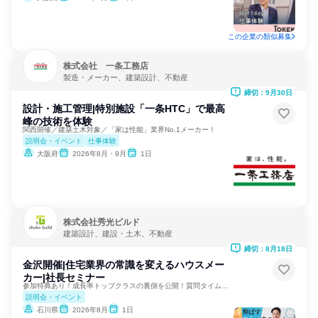
この企業の類似募集
株式会社 一条工務店
製造・メーカー、建築設計、不動産
締切：9月30日
設計・施工管理|特別施設「一条HTC」で最高
峰の技術を体験
関西開催／建築土木対象／「家は性能」業界No.1メーカー！
説明会・イベント
仕事体験
大阪府
2026年8月・9月
1日
株式会社秀光ビルド
建築設計、建設・土木、不動産
締切：8月18日
金沢開催|住宅業界の常識を変えるハウスメー
カー|社長セミナー
参加特典あり！成長率トップクラスの裏側を公開！質問タイムも！
説明会・イベント
石川県
2026年8月
1日