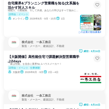
住宅業界&プランニング営業職を知る|文系脳を
活かす対人スキル
傾聴力、行動観察、そして共感。あなたの学びはすべて強みになる
説明会・イベント
オンライン
2026年8月・9月・10月
1日
この企業の類似募集
株式会社 一条工務店
製造・メーカー、建築設計、不動産
締切：8月16日
【大阪開催】高性能住宅で課題解決型営業職学
ぶ2days
「家は性能」を信念に業界No.1ハウスメーカー！
説明会・イベント
仕事体験
大阪府
2026年8月・9月
2日～4日
株式会社 一条工務店
製造・メーカー、建築設計、不動産
締切：8月16日