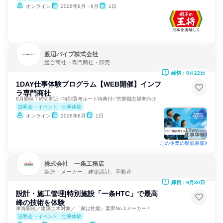
オンライン
2026年8月・9月
1日
渡辺パイプ株式会社
総合商社・専門商社・卸売
締切：8月22日
1DAY仕事体験プログラム【WEB開催】インフ
ラ専門商社
8月開催！締切間近✅特別選考ルート特典付✅営業職志望者向け
説明会・イベント
仕事体験
オンライン
2026年8月
1日
この企業の類似募集
株式会社 一条工務店
製造・メーカー、建築設計、不動産
締切：9月30日
設計・施工管理|特別施設「一条HTC」で最高
峰の技術を体験
東海開催／建築土木対象／「家は性能」業界No.1メーカー！
説明会・イベント
仕事体験