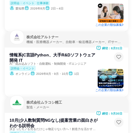
説明会・イベント
仕事体験
愛知県
2026年8月
2日～4日
この企業の類似募集
株式会社アルトナー
機械・医療機器メーカー、自動車・輸送機器メーカー、ITサービ
ス
締切：8月31日
情報系|C言語Python、大手R&Dソフトウェア
開発 IT
AI・組み込みソフト・自動運転・制御開発・ITエンジニア
説明会・イベント
オンライン
2026年8月・9月・10月
1日
この企業の類似募集
株式会社ムラコシ精工
製造・メーカー
締切：9月30日
10月|少人数制質問NGなし|提案営業の面白さが
わかる説明会
決まったモノを売るだけじゃ物足りない方へ！創造力を活かす提案