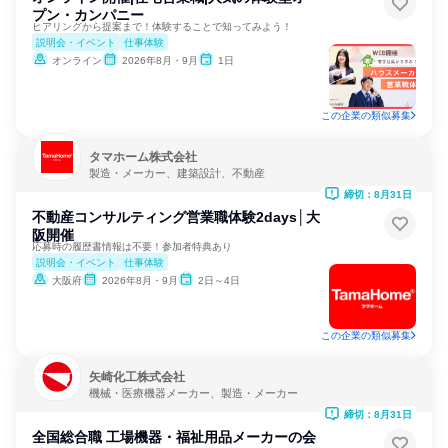
プン・カンパニー
ヒアリングから提案まで！体験することで知ってみよう！
説明会・イベント
仕事体験
オンライン
2026年8月・9月
1日
この企業の類似募集
タマホーム株式会社
製造・メーカー、建築設計、不動産
締切：8月31日
不動産コンサルティング営業職体験2days│大
阪開催
応募時の履歴書情報は不要！参加者特典あり
説明会・イベント
仕事体験
大阪府
2026年8月・9月
2日～4日
この企業の類似募集
矢崎化工株式会社
機械・医療機器メーカー、製造・メーカー
締切：8月31日
全国総合職 工場機器・福祉用品メーカーの会