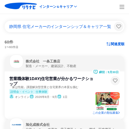
インターン
キャリア
＆
静岡県 住宅メーカーのインターンシップ＆キャリア一覧
60件
関連度順
1〜60件目
株式会社 一条工務店
製造・メーカー、建築設計、不動産
締切：9月30日
営業職体験1DAY|住宅営業が分かるワークショ
ップ
「家は性能」課題解決型営業と住宅業界の本質を掴む
説明会・イベント
仕事体験
オンライン
2026年8月・9月
1日
この企業の類似募集
旭化成株式会社