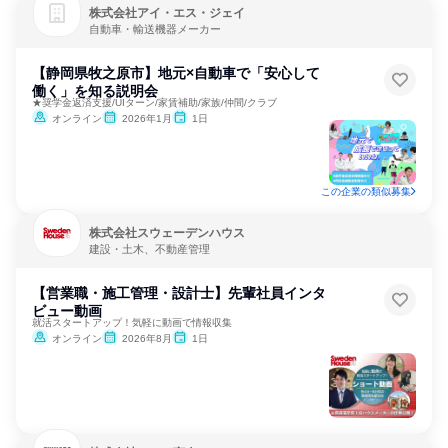
株式会社アイ・エス・ジェイ
自動車・輸送機器メーカー
【静岡県牧之原市】地元×自動車で「安心して
働く」を知る説明会
★奨学金返済支援/UIターン/家賃補助/家族/仲間/クラブ
オンライン
2026年1月
1日
この企業の類似募集
株式会社スウェーデンハウス
建設・土木、不動産管理
【営業職・施工管理・設計士】先輩社員インタ
ビュー動画
就活スタートアップ！気軽に動画で情報収集
オンライン
2026年8月
1日