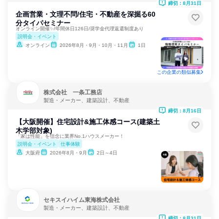
締切：8月31日
企画営業・文理不問/住宅・不動産を深掘る60
分タイパセミナー
オンライン開催✨/年間休日126日/奨学金代理返還制度あり
説明会・イベント
オンライン
2026年8月・9月・10月・11月
1日
この企業の類似募集
株式会社 一条工務店
製造・メーカー、建築設計、不動産
締切：8月16日
【大阪開催】住宅設計&施工体感コース(建築土
木学部対象)
「家は性能」を信念に業界No.1ハウスメーカー！
説明会・イベント
仕事体験
大阪府
2026年8月・9月
2日～4日
セキスイハイム東海株式会社
製造・メーカー、建築設計、不動産
締切：8月31日