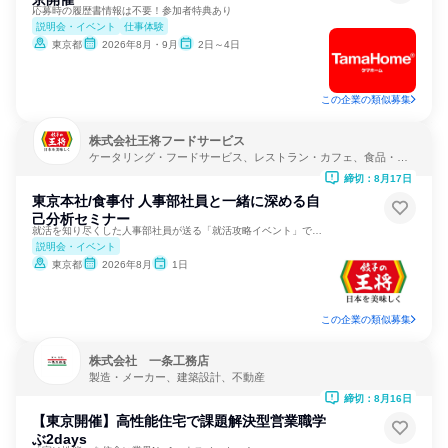
応募時の履歴書情報は不要！参加者特典あり
説明会・イベント
仕事体験
東京都
2026年8月・9月
2日～4日
この企業の類似募集
株式会社王将フードサービス
ケータリング・フードサービス、レストラン・カフェ、食品・飲
料メーカー
締切：8月17日
東京本社/食事付 人事部社員と一緒に深める自
己分析セミナー
就活を知り尽くした人事部社員が送る「就活攻略イベント」です！
説明会・イベント
東京都
2026年8月
1日
この企業の類似募集
株式会社 一条工務店
製造・メーカー、建築設計、不動産
締切：8月16日
【東京開催】高性能住宅で課題解決型営業職学
ぶ2days