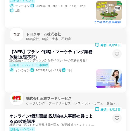
説明会・イベント
オンライン
2026年8月・9月・10月・11月・12月
1日
この企業の類似募集
トヨタホーム株式会社
建築設計、建設・土木、不動産
締切：8月31日
【WEB】ブランド戦略・マーケティング業務
体験(文理不問)
宣伝企画・ブランディングからデベロッパーの業務を知る！
説明会・イベント
仕事体験
オンライン
2026年11月・12月
1日
株式会社王将フードサービス
ケータリング・フードサービス、レストラン・カフェ、食品・飲
料メーカー
締切：8月17日
オンライン/個別面談 説明会&人事部社員によ
るES攻略講座
就活を知り尽くした人事部社員が送る「就活攻略イベント」です！
説明会・イベント