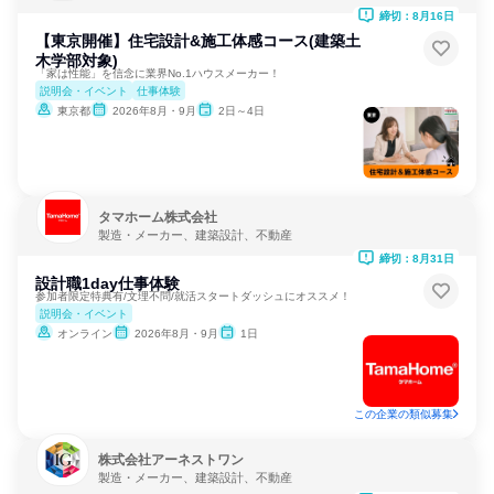
締切：8月16日
【東京開催】住宅設計&施工体感コース(建築土
木学部対象)
「家は性能」を信念に業界No.1ハウスメーカー！
説明会・イベント
仕事体験
東京都
2026年8月・9月
2日～4日
タマホーム株式会社
製造・メーカー、建築設計、不動産
締切：8月31日
設計職1day仕事体験
参加者限定特典有/文理不問/就活スタートダッシュにオススメ！
説明会・イベント
オンライン
2026年8月・9月
1日
この企業の類似募集
株式会社アーネストワン
製造・メーカー、建築設計、不動産