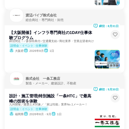
渡辺パイプ株式会社
総合商社・専門商社・卸売
締切：8月31日
【大阪開催】インフラ専門商社の1DAY仕事体
験プログラム
締切間近！✅参加特典付✅交通費支給✅商社業界・営業志望者向け
説明会・イベント
仕事体験
大阪府
2026年9月
1日
株式会社 一条工務店
製造・メーカー、建築設計、不動産
締切：9月30日
設計・施工管理|特別施設「一条HTC」で最高
峰の技術を体験
九州開催／建築土木対象／「家は性能」業界No.1メーカー！
説明会・イベント
仕事体験
福岡県
2026年8月・9月
1日