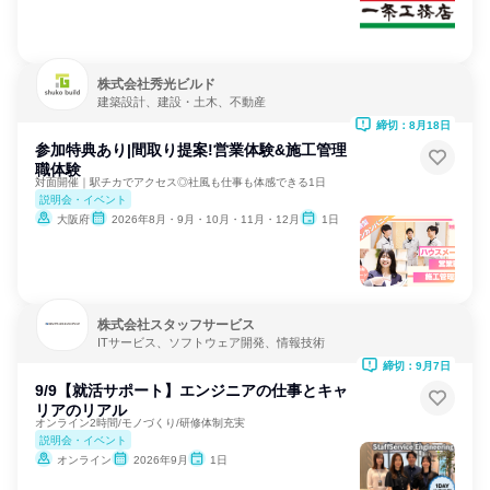
株式会社秀光ビルド
建築設計、建設・土木、不動産
締切：8月18日
参加特典あり|間取り提案!営業体験&施工管理
職体験
対面開催｜駅チカでアクセス◎社風も仕事も体感できる1日
説明会・イベント
大阪府
2026年8月・9月・10月・11月・12月
1日
株式会社スタッフサービス
ITサービス、ソフトウェア開発、情報技術
締切：9月7日
9/9【就活サポート】エンジニアの仕事とキャ
リアのリアル
オンライン2時間/モノづくり/研修体制充実
説明会・イベント
オンライン
2026年9月
1日