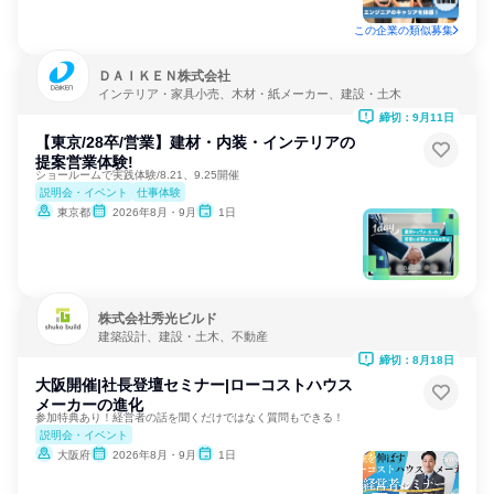
この企業の類似募集
ＤＡＩＫＥＮ株式会社
インテリア・家具小売、木材・紙メーカー、建設・土木
締切：9月11日
【東京/28卒/営業】建材・内装・インテリアの
提案営業体験!
ショールームで実践体験/8.21、9.25開催
説明会・イベント
仕事体験
東京都
2026年8月・9月
1日
株式会社秀光ビルド
建築設計、建設・土木、不動産
締切：8月18日
大阪開催|社長登壇セミナー|ローコストハウス
メーカーの進化
参加特典あり！経営者の話を聞くだけではなく質問もできる！
説明会・イベント
大阪府
2026年8月・9月
1日