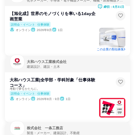
化学メーカー、半導体・電子機器メーカー、機械・医療機器メー
カー
締切：8月31日
【旭化成】世界のモノづくりを率いる1day企
画営業
説明会・イベント
仕事体験
オンライン
2026年9月
1日
この企業の類似募集
大和ハウス工業株式会社
建築設計、建設・土木
大和ハウス工業|全学部・学科対象「仕事体験
コース」
考動で夢をかたちに。
説明会・イベント
仕事体験
オンライン
2026年8月・9月
1日
株式会社 一条工務店
製造・メーカー、建築設計、不動産