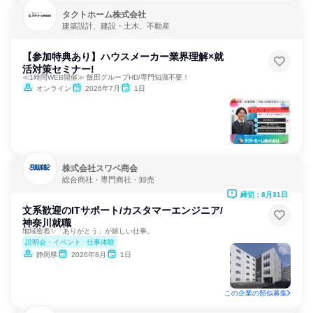
タクトホーム株式会社
建築設計、建設・土木、不動産
【参加特典あり】ハウスメーカー業界理解×就
活対策セミナー!
≪1時間WEB開催≫ 飯田グループHD/専門知識不要！
オンライン
2026年7月
1日
株式会社スワベ商会
総合商社・専門商社・卸売
締切：8月31日
文系歓迎のITサポート/カスタマーエンジニア/
神奈川就職
地域密着✨「ありがとう」が嬉しい仕事。
説明会・イベント
仕事体験
静岡県
2026年8月
1日
この企業の類似募集