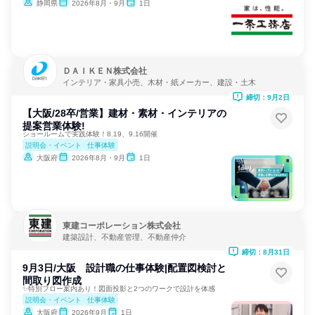
静岡県
2026年8月・9月
1日
ＤＡＩＫＥＮ株式会社
インテリア・家具小売、木材・紙メーカー、建設・土木
締切：9月2日
【大阪/28卒/営業】建材・素材・インテリアの
提案営業体験!
ショールームで実践体験！8.19、9.16開催
説明会・イベント
仕事体験
大阪府
2026年8月・9月
1日
東建コーポレーション株式会社
建築設計、不動産管理、不動産仲介
締切：8月31日
9月3日/大阪 設計職の仕事体験|配置図検討と
間取り図作成
✨特別フロー案内あり！図面投影と2つのワークで設計を体感
説明会・イベント
仕事体験
大阪府
2026年9月
1日