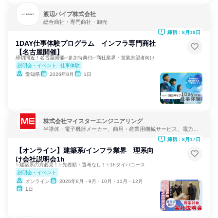
渡辺パイプ株式会社
総合商社・専門商社・卸売
締切：8月19日
1DAY仕事体験プログラム インフラ専門商社
【名古屋開催】
締切間近！名古屋開催✅参加特典付✅商社業界・営業志望者向け
説明会・イベント
仕事体験
愛知県
2026年8月
1日
株式会社マイスターエンジニアリング
半導体・電子機器メーカー、商用・産業用機械サービス、電力・
ガス・水道・エネルギー
締切：8月17日
【オンライン】建築系/インフラ業界 理系向
け会社説明会1h
✨建築系の方必見！✨先着順・選考なし！✨1hタイパコース
説明会・イベント
オンライン
2026年8月・9月・10月・11月・12月
1日