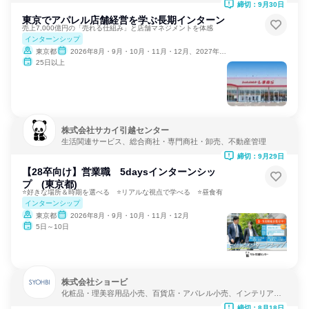
締切：9月30日
東京でアパレル店舗経営を学ぶ長期インターン
売上7,000億円の「売れる仕組み」と店舗マネジメントを体感
インターンシップ
東京都
2026年8月・9月・10月・11月・12月、2027年1月
25日以上
株式会社サカイ引越センター
生活関連サービス、総合商社・専門商社・卸売、不動産管理
締切：9月29日
【28卒向け】営業職 5daysインターンシッ
プ (東京都)
⭐好きな場所＆時期を選べる ⭐リアルな視点で学べる ⭐昼食有
インターンシップ
東京都
2026年8月・9月・10月・11月・12月
5日～10日
株式会社ショービ
化粧品・理美容用品小売、百貨店・アパレル小売、インテリア・
家具小売
締切：8月18日