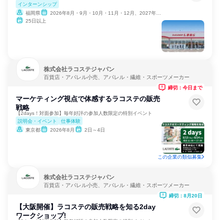
インターンシップ
福岡県
2026年8月・9月・10月・11月・12月、2027年1月
25日以上
株式会社ラコステジャパン
百貨店・アパレル小売、アパレル・繊維・スポーツメーカー
締切：今日まで
マーケティング視点で体感するラコステの販売
戦略
【2days！対面参加】毎年好評の参加人数限定の特別イベント
説明会・イベント
仕事体験
東京都
2026年8月
2日～4日
この企業の類似募集
株式会社ラコステジャパン
百貨店・アパレル小売、アパレル・繊維・スポーツメーカー
締切：8月20日
【大阪開催】ラコステの販売戦略を知る2day
ワークショップ!