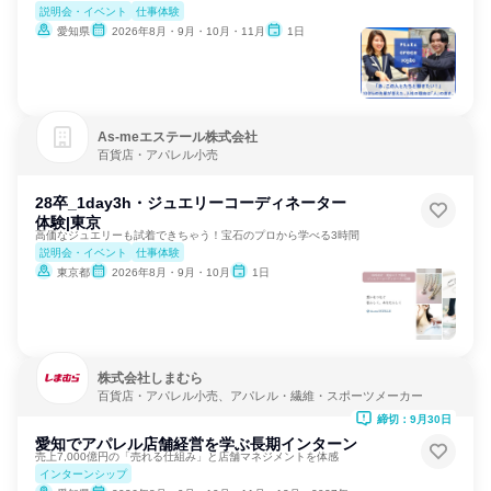
説明会・イベント
仕事体験
愛知県
2026年8月・9月・10月・11月
1日
As‐meエステール株式会社
百貨店・アパレル小売
28卒_1day3h・ジュエリーコーディネーター
体験|東京
高価なジュエリーも試着できちゃう！宝石のプロから学べる3時間
説明会・イベント
仕事体験
東京都
2026年8月・9月・10月
1日
株式会社しまむら
百貨店・アパレル小売、アパレル・繊維・スポーツメーカー
締切：9月30日
愛知でアパレル店舗経営を学ぶ長期インターン
売上7,000億円の「売れる仕組み」と店舗マネジメントを体感
インターンシップ