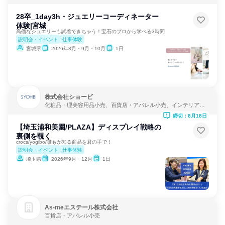
28卒_1day3h・ジュエリーコーディネーター
体験|宮城
高価なジュエリーも試着できちゃう！宝石のプロから学べる3時間
説明会・イベント
仕事体験
宮城県
2026年8月・9月・10月
1日
株式会社ショービ
化粧品・理美容用品小売、百貨店・アパレル小売、インテリア・
家具小売
締切：8月18日
【埼玉浦和美園/PLAZA】ディスプレイ戦略の
裏側を覗く
crocs/yogibo/誰もが知る商品を君の手で！
説明会・イベント
仕事体験
埼玉県
2026年9月・12月
1日
As‐meエステール株式会社
百貨店・アパレル小売