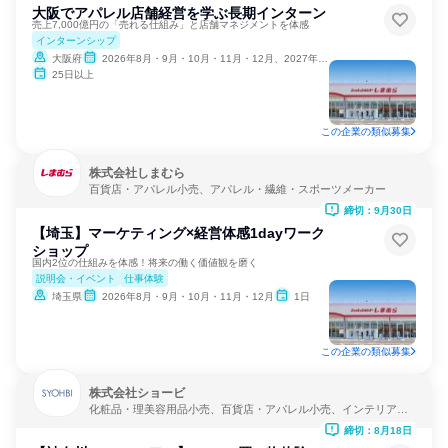
大阪でアパレル店舗経営を学ぶ長期インターン
売上7,000億円の「売れる仕組み」と店舗マネジメントを体感
インターンシップ
大阪府
2026年8月・9月・10月・11月・12月、2027年1月
25日以上
この企業の類似募集
株式会社しまむら
百貨店・アパレル小売、アパレル・繊維・スポーツメーカー
締切：9月30日
【埼玉】マーケティング×経営体感1dayワーク
ショップ
国内2位の仕組みを体感！将来の働く価値観を磨く
説明会・イベント
仕事体験
埼玉県
2026年8月・9月・10月・11月・12月
1日
この企業の類似募集
株式会社ショービ
化粧品・理美容用品小売、百貨店・アパレル小売、インテリア・
家具小売
締切：8月18日