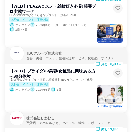
【WEB】PLAZAコスメ・雑貨好き必見!接客プ
ロ実践ワーク
PLAZA/crocs/など！好きなブランドで接客のプロに
説明会・イベント
仕事体験
オンライン
2026年8月・9月・10月・11月・12月
2日～4日
TBCグループ株式会社
理容・美容・エステ、生活関連サービス、化粧品・サプリメーカ
ー
締切：8月31日
【WEB】ブライダル/美容/化粧品に興味ある方
へ60分体験
【未経験/ブライダル・美容志望歓迎】TBCカウンセリング体験
説明会・イベント
仕事体験
オンライン
2026年8月
1日
この企業の類似募集
株式会社しまむら
百貨店・アパレル小売、アパレル・繊維・スポーツメーカー
締切：9月30日