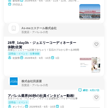
愛知県
2026年8月・9月・10月・11月・12月、2027年1月
25日以上
As‐meエステール株式会社
百貨店・アパレル小売
28卒_1day3h・ジュエリーコーディネーター
体験|佐賀
高価なジュエリーも試着できちゃう！宝石のプロから学べる3時間
説明会・イベント
仕事体験
佐賀県
2026年8月・9月・10月
1日
株式会社田原屋
百貨店・アパレル小売
締切：8月17日
アパレル業界|90秒の社員インタビュー動画!
大手アパレル「パシオス」／サクッと企業研究／バイヤーの仕事
説明会・イベント
オンライン
2026年8月・9月・10月
1日