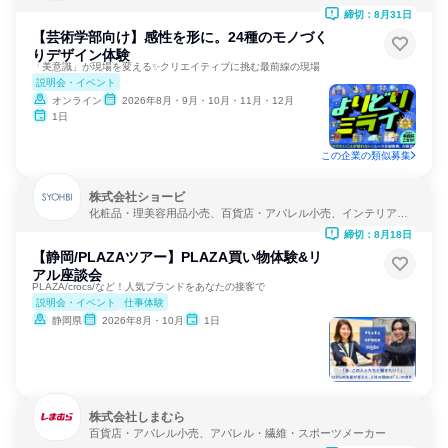
開発
締切：8月31日
【芸術学部向け】感性を形に。24種のモノづく
りデザイン体験
「美意識」が現場を変える✨クリエイティブに挑む最前線の現場
説明会・イベント
オンライン
2026年8月・9月・10月・11月・12月
1日
この企業の類似募集
株式会社ショービ
化粧品・理美容用品小売、百貨店・アパレル小売、インテリア・
家具小売
締切：8月18日
【静岡/PLAZAツアー】PLAZA買い物体験&リ
アル座談会
PLAZA/crocs/など！人気ブランドをあなたの接客で
説明会・イベント
仕事体験
静岡県
2026年8月・10月
1日
株式会社しまむら
百貨店・アパレル小売、アパレル・繊維・スポーツメーカー