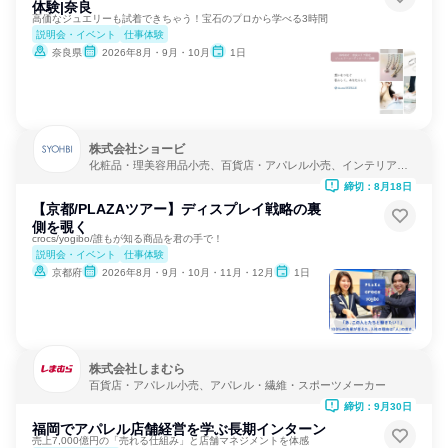
体験|奈良
高価なジュエリーも試着できちゃう！宝石のプロから学べる3時間
説明会・イベント
仕事体験
奈良県
2026年8月・9月・10月
1日
株式会社ショービ
化粧品・理美容用品小売、百貨店・アパレル小売、インテリア・
家具小売
締切：8月18日
【京都/PLAZAツアー】ディスプレイ戦略の裏
側を覗く
crocs/yogibo/誰もが知る商品を君の手で！
説明会・イベント
仕事体験
京都府
2026年8月・9月・10月・11月・12月
1日
株式会社しまむら
百貨店・アパレル小売、アパレル・繊維・スポーツメーカー
締切：9月30日
福岡でアパレル店舗経営を学ぶ長期インターン
売上7,000億円の「売れる仕組み」と店舗マネジメントを体感