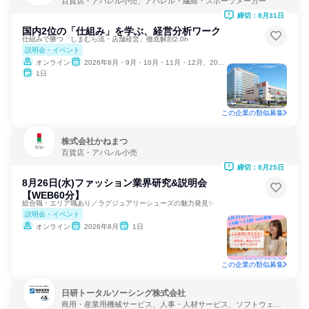
百貨店・アパレル小売、アパレル・繊維・スポーツメーカー
締切：8月31日
国内2位の「仕組み」を学ぶ、経営分析ワーク
仕組みで勝つ「しまむら流・店舗経営」徹底解剖2.0h
説明会・イベント
オンライン
2026年8月・9月・10月・11月・12月、2027年1月
1日
この企業の類似募集
株式会社かねまつ
百貨店・アパレル小売
締切：8月25日
8月26日(水)ファッション業界研究&説明会
【WEB60分】
総合職・エリア職あり／ラグジュアリーシューズの魅力発見✨
説明会・イベント
オンライン
2026年8月
1日
この企業の類似募集
日研トータルソーシング株式会社
商用・産業用機械サービス、人事・人材サービス、ソフトウェア