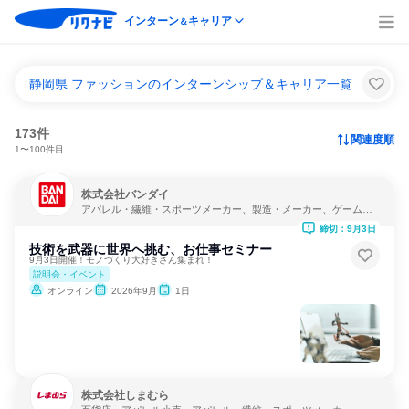
インターン
キャリア
＆
静岡県 ファッションのインターンシップ＆キャリア一覧
173件
関連度順
1〜100件目
株式会社バンダイ
アパレル・繊維・スポーツメーカー、製造・メーカー、ゲーム制
作・販売
締切：9月3日
技術を武器に世界へ挑む、お仕事セミナー
9月3日開催！モノづくり大好きさん集まれ！
説明会・イベント
オンライン
2026年9月
1日
株式会社しまむら