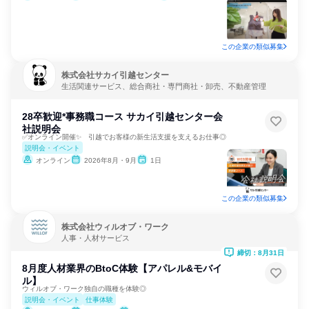
この企業の類似募集
株式会社サカイ引越センター
生活関連サービス、総合商社・専門商社・卸売、不動産管理
28卒歓迎*事務職コース サカイ引越センター会
社説明会
✅オンライン開催✨ 引越でお客様の新生活支援を支えるお仕事◎
説明会・イベント
オンライン
2026年8月・9月
1日
この企業の類似募集
株式会社ウィルオブ・ワーク
人事・人材サービス
締切：8月31日
8月度人材業界のBtoC体験【アパレル&モバイ
ル】
ウィルオブ・ワーク独自の職種を体験◎
説明会・イベント
仕事体験