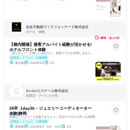
住友不動産ヴィラフォンテーヌ株式会社
ホテル・旅館
締切：あと5日
【都内開催】接客アルバイト経験が活かせる!
ホテルフロント体験
「ありがとう」が嬉しいあなたへ。接客のプロを目指しませんか？
説明会・イベント
仕事体験
東京都
2026年8月
1日
As‐meエステール株式会社
百貨店・アパレル小売
28卒_1day3h・ジュエリーコーディネーター
体験|静岡
高価なジュエリーも試着できちゃう！宝石のプロから学べる3時間
説明会・イベント
仕事体験
静岡県
2026年8月・9月・10月
1日