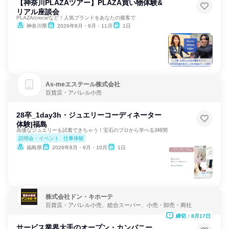
【神奈川PLAZAツアー】PLAZA買い物体験&
リアル座談会
PLAZA/crocs/など！人気ブランドをあなたの接客で
神奈川県
2026年8月・9月・11月
1日
As‐meエステール株式会社
百貨店・アパレル小売
28卒_1day3h・ジュエリーコーディネーター
体験|福島
高価なジュエリーも試着できちゃう！宝石のプロから学べる3時間
説明会・イベント
仕事体験
福島県
2026年8月・9月・10月
1日
株式会社ドン・キホーテ
百貨店・アパレル小売、総合スーパー、小売・卸売・商社
締切：8月17日
サービス業界大手のオープン・カンパニー