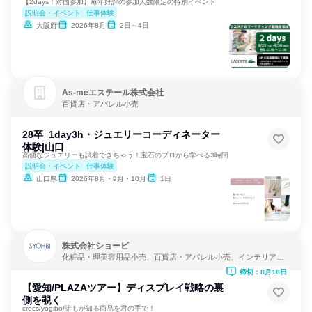
【2days！対面参加】毎年好評の参加人数限定の特別イベント
説明会・イベント
仕事体験
大阪府
2026年8月
2日～4日
As‐meエステール株式会社
百貨店・アパレル小売
28卒_1day3h・ジュエリーコーディネーター
体験|山口
高価なジュエリーも試着できちゃう！宝石のプロから学べる3時間
説明会・イベント
仕事体験
山口県
2026年8月・9月・10月
1日
株式会社ショービ
化粧品・理美容用品小売、百貨店・アパレル小売、インテリア・
家具小売
締切：8月18日
【愛知/PLAZAツアー】ディスプレイ戦略の裏
側を覗く
crocs/yogibo/誰もが知る商品を君の手で！