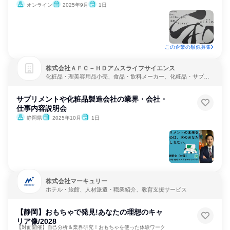
オンライン
2025年9月
1日
この企業の類似募集
株式会社ＡＦＣ－ＨＤアムスライフサイエンス
化粧品・理美容用品小売、食品・飲料メーカー、化粧品・サプリ
メーカー
サプリメントや化粧品製造会社の業界・会社・
仕事内容説明会
静岡県
2025年10月
1日
株式会社マーキュリー
ホテル・旅館、人材派遣・職業紹介、教育支援サービス
【静岡】おもちゃで発見!あなたの理想のキャ
リア像/2028
【対面開催】自己分析＆業界研究！おもちゃを使った体験ワーク