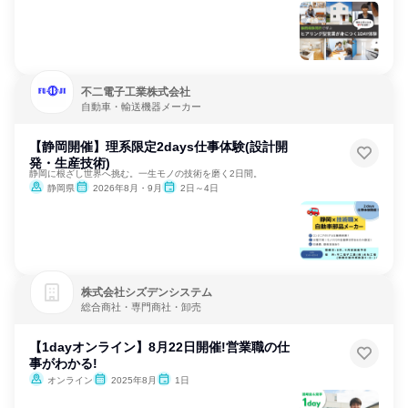
不二電子工業株式会社
自動車・輸送機器メーカー
【静岡開催】理系限定2days仕事体験(設計開
発・生産技術)
静岡に根ざし世界へ挑む。一生モノの技術を磨く2日間。
静岡県
2026年8月・9月
2日～4日
株式会社シズデンシステム
総合商社・専門商社・卸売
【1dayオンライン】8月22日開催!営業職の仕
事がわかる!
オンライン
2025年8月
1日