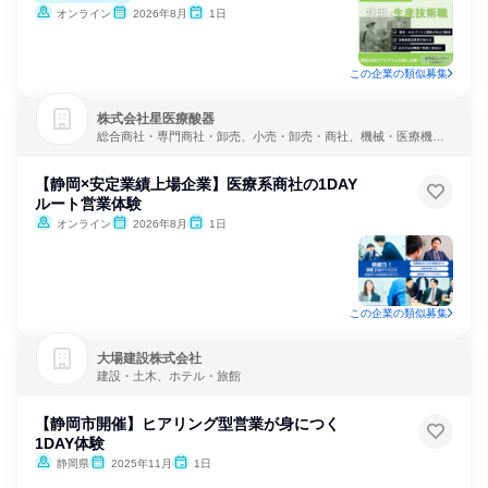
オンライン
2026年8月
1日
この企業の類似募集
株式会社星医療酸器
総合商社・専門商社・卸売、小売・卸売・商社、機械・医療機器
メーカー
【静岡×安定業績上場企業】医療系商社の1DAY
ルート営業体験
オンライン
2026年8月
1日
この企業の類似募集
大場建設株式会社
建設・土木、ホテル・旅館
【静岡市開催】ヒアリング型営業が身につく
1DAY体験
静岡県
2025年11月
1日