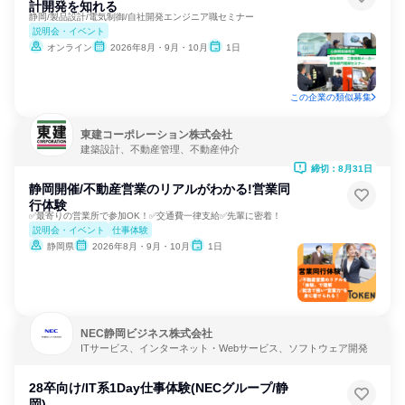
計開発を知れる
静岡/製品設計/電気制御/自社開発エンジニア職セミナー
説明会・イベント
オンライン
2026年8月・9月・10月
1日
この企業の類似募集
東建コーポレーション株式会社
建築設計、不動産管理、不動産仲介
締切：8月31日
静岡開催/不動産営業のリアルがわかる!営業同
行体験
✅最寄りの営業所で参加OK！✅交通費一律支給✅先輩に密着！
説明会・イベント
仕事体験
静岡県
2026年8月・9月・10月
1日
NEC静岡ビジネス株式会社
ITサービス、インターネット・Webサービス、ソフトウェア開発
28卒向け/IT系1Day仕事体験(NECグループ/静
岡)