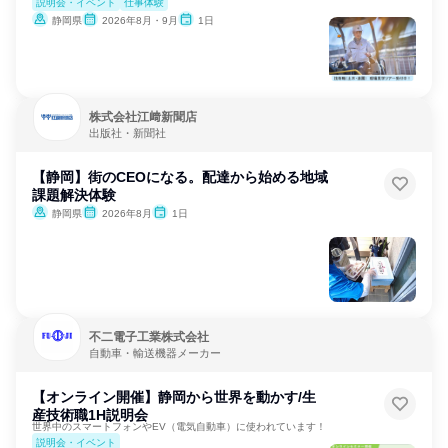
説明会・イベント
仕事体験
静岡県
2026年8月・9月
1日
株式会社江﨑新聞店
出版社・新聞社
【静岡】街のCEOになる。配達から始める地域
課題解決体験
静岡県
2026年8月
1日
不二電子工業株式会社
自動車・輸送機器メーカー
【オンライン開催】静岡から世界を動かす/生
産技術職1H説明会
世界中のスマートフォンやEV（電気自動車）に使われています！
説明会・イベント