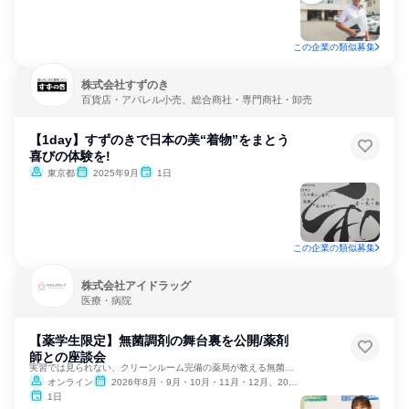
この企業の類似募集
株式会社すずのき
百貨店・アパレル小売、総合商社・専門商社・卸売
【1day】すずのきで日本の美“着物”をまとう
喜びの体験を!
東京都
2025年9月
1日
この企業の類似募集
株式会社アイドラッグ
医療・病院
【薬学生限定】無菌調剤の舞台裏を公開/薬剤
師との座談会
実習では見られない、クリーンルーム完備の薬局が教える無菌調剤
オンライン
2026年8月・9月・10月・11月・12月、2027年1月
1日