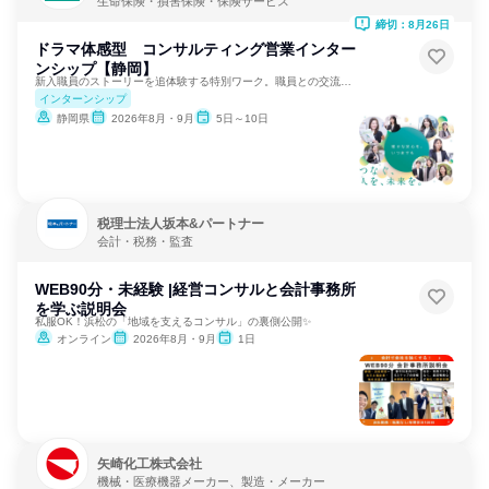
生命保険・損害保険・保険サービス
締切：8月26日
ドラマ体感型 コンサルティング営業インター
ンシップ【静岡】
新入職員のストーリーを追体験する特別ワーク。職員との交流あり
インターンシップ
静岡県
2026年8月・9月
5日～10日
税理士法人坂本&パートナー
会計・税務・監査
WEB90分・未経験 |経営コンサルと会計事務所
を学ぶ説明会
私服OK！浜松の「地域を支えるコンサル」の裏側公開✨
オンライン
2026年8月・9月
1日
矢崎化工株式会社
機械・医療機器メーカー、製造・メーカー