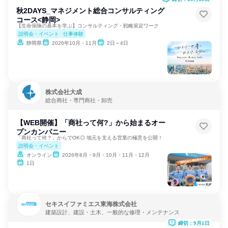
秋2DAYS_マネジメント総合コンサルティング
コース<静岡>
【生命保険の基本を学ぶ】コンサルティング・戦略策定ワーク
説明会・イベント
仕事体験
静岡県
2026年10月・11月
2日～4日
株式会社大成
総合商社・専門商社・卸売
【WEB開催】「商社って何?」から始まるオー
プンカンパニー
「商社って何？」からでOK◎ 地元を支える営業の極意を公開！
説明会・イベント
オンライン
2026年8月・9月・10月・11月・12月
1日
セキスイファミエス東海株式会社
建築設計、建設・土木、一般的な修理・メンテナンス
締切：9月1日