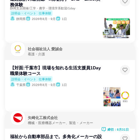
務体験
静岡支店開催/工学・農学・環境学系歓迎/1day
説明会・イベント
仕事体験
静岡県
2026年8月・9月
1日
社会福祉法人 愛誠会
看護・介護
【対面:千葉市】現場を知れる生活支援員1Day
職業体験コース
説明会・イベント
仕事体験
千葉県
2026年8月・9月
1日
矢崎化工株式会社
機械・医療機器メーカー、製造・メーカー
締切：8月31日
福祉から自動車部品まで。多角化メーカーの設