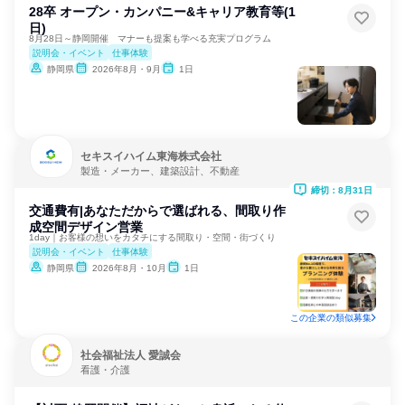
28卒 オープン・カンパニー&キャリア教育等(1
日)
8月28日～静岡開催 マナーも提案も学べる充実プログラム
説明会・イベント
仕事体験
静岡県
2026年8月・9月
1日
セキスイハイム東海株式会社
製造・メーカー、建築設計、不動産
締切：8月31日
交通費有|あなただからで選ばれる、間取り作
成空間デザイン営業
1day｜お客様の想いをカタチにする間取り・空間・街づくり
説明会・イベント
仕事体験
静岡県
2026年8月・10月
1日
この企業の類似募集
社会福祉法人 愛誠会
看護・介護