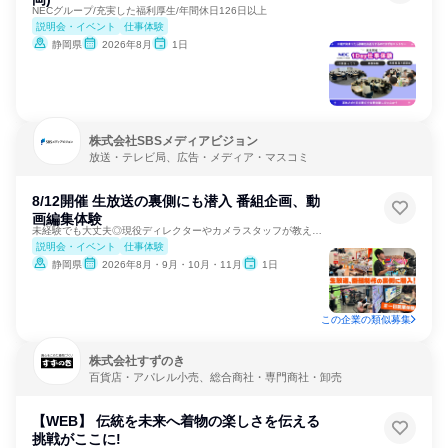
NECグループ/充実した福利厚生/年間休日126日以上
説明会・イベント
仕事体験
静岡県
2026年8月
1日
株式会社SBSメディアビジョン
放送・テレビ局、広告・メディア・マスコミ
8/12開催 生放送の裏側にも潜入 番組企画、動
画編集体験
未経験でも大丈夫◎現役ディレクターやカメラスタッフが教えます
説明会・イベント
仕事体験
静岡県
2026年8月・9月・10月・11月
1日
この企業の類似募集
株式会社すずのき
百貨店・アパレル小売、総合商社・専門商社・卸売
【WEB】 伝統を未来へ着物の楽しさを伝える
挑戦がここに!