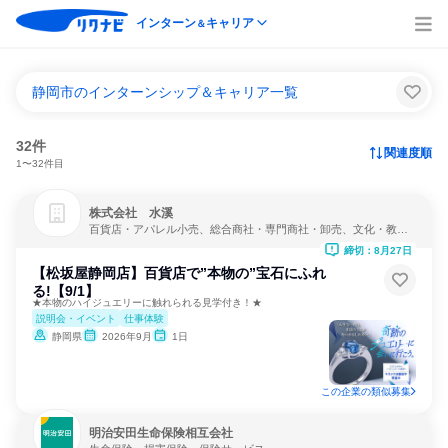
インターン
キャリア
＆
静岡市のインターンシップ＆キャリア一覧
32件
関連度順
1〜32件目
株式会社 水溪
百貨店・アパレル小売、総合商社・専門商社・卸売、文化・教
養・娯楽
締切：8月27日
【松坂屋静岡店】百貨店で”本物の”宝石にふれ
る!【9/1】
★本物のハイジュエリーに触れられる見学付き！★
説明会・イベント
仕事体験
静岡県
2026年9月
1日
この企業の類似募集
明治安田生命保険相互会社