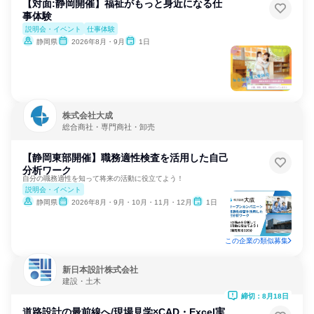
【対面:静岡開催】福祉がもっと身近になる仕
事体験
説明会・イベント
仕事体験
静岡県
2026年8月・9月
1日
株式会社大成
総合商社・専門商社・卸売
【静岡東部開催】職務適性検査を活用した自己
分析ワーク
自分の職務適性を知って将来の活動に役立てよう！
説明会・イベント
静岡県
2026年8月・9月・10月・11月・12月
1日
この企業の類似募集
新日本設計株式会社
建設・土木
締切：8月18日
道路設計の最前線へ/現場見学×CAD・Excel実