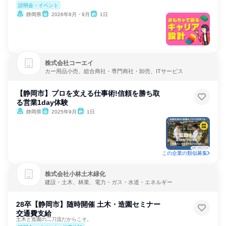
説明会・イベント
静岡県
2026年8月・9月
1日
株式会社コーエイ
カー用品小売、総合商社・専門商社・卸売、ITサービス
【静岡市】プロを支える仕事術!信頼を勝ち取
る営業1day体験
静岡県
2025年9月
1日
この企業の類似募集
株式会社小林土木緑化
建設・土木、林業、電力・ガス・水道・エネルギー
28卒【静岡市】随時開催 土木・造園セミナー
交通費支給
土木と造園の二刀流だからこそ。