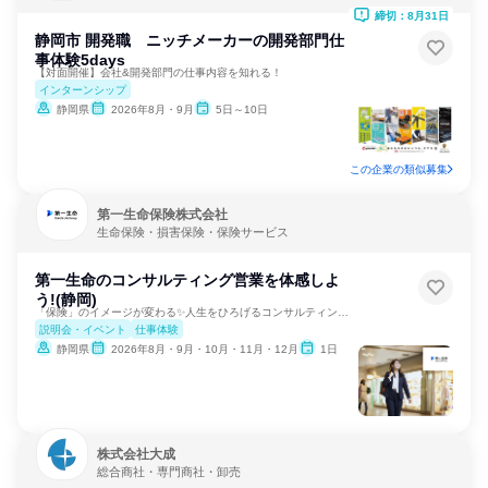
締切：8月31日
静岡市 開発職 ニッチメーカーの開発部門仕
事体験5days
【対面開催】会社&開発部門の仕事内容を知れる！
インターンシップ
静岡県
2026年8月・9月
5日～10日
この企業の類似募集
第一生命保険株式会社
生命保険・損害保険・保険サービス
第一生命のコンサルティング営業を体感しよ
う!(静岡)
「保険」のイメージが変わる✨人生をひろげるコンサルティング。
説明会・イベント
仕事体験
静岡県
2026年8月・9月・10月・11月・12月
1日
株式会社大成
総合商社・専門商社・卸売