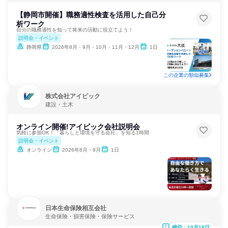
【静岡市開催】職務適性検査を活用した自己分
析ワーク
自分の職務適性を知って将来の活動に役立てよう！
説明会・イベント
静岡県
2026年8月・9月・10月・11月・12月
1日
この企業の類似募集
株式会社アイビック
建設・土木
オンライン開催!アイビック会社説明会
気軽に参加OK！「暮らしと環境を守る会社」を知る1時間
説明会・イベント
オンライン
2026年8月・9月
1日
日本生命保険相互会社
生命保険・損害保険・保険サービス
締切：10月18日