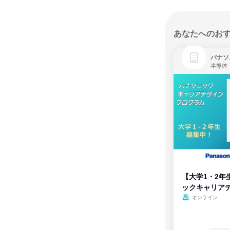
あなたへのお
パナソ
半導体
【大学1・2年
ックキャリア
ム
オンライン