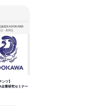
会社KADOKAWA
株式会社住まいず
版社・新聞社
製造・メーカー、建築設計
テンツ】
先着順・選考なし|注文住宅の総
プログラ
WA企業研究セミナー
合職|会社説明会&社長座談会
しくアル
オンライン
オンラ