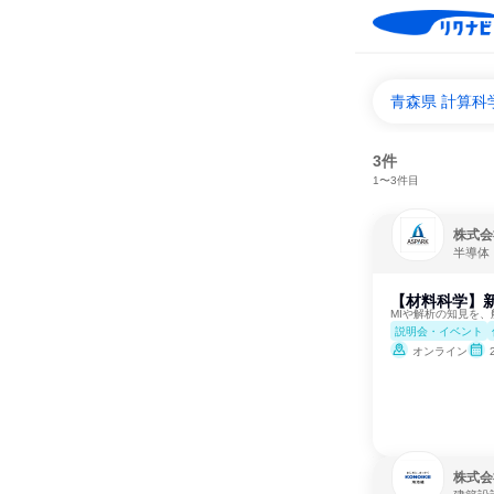
青森県 計算
3件
1〜3件目
株式会
半導体
【材料科学】
MIや解析の知見を
説明会・イベント
オンライン
株式会