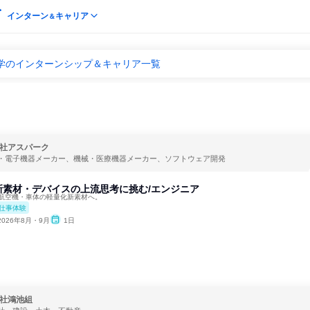
インターン
キャリア
＆
科学のインターンシップ＆キャリア一覧
社アスパーク
・電子機器メーカー、機械・医療機器メーカー、ソフトウェア開発
新素材・デバイスの上流思考に挑む/エンジニア
、航空機・車体の軽量化新素材へ。
仕事体験
2026年8月・9月
1日
社鴻池組