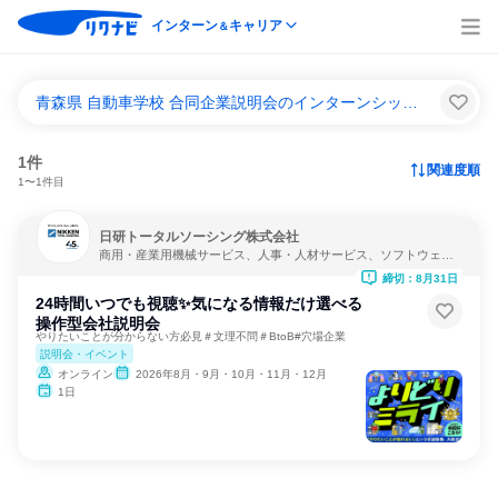
インターン
キャリア
＆
青森県 自動車学校 合同企業説明会のインターンシップ＆キャリア一覧
1件
関連度順
1〜1件目
日研トータルソーシング株式会社
商用・産業用機械サービス、人事・人材サービス、ソフトウェア
開発
締切：8月31日
24時間いつでも視聴✨気になる情報だけ選べる
操作型会社説明会
やりたいことが分からない方必見＃文理不問＃BtoB#穴場企業
説明会・イベント
オンライン
2026年8月・9月・10月・11月・12月
1日