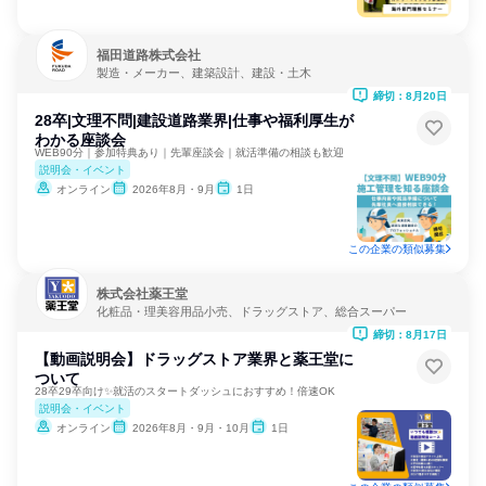
福田道路株式会社
製造・メーカー、建築設計、建設・土木
締切：8月20日
28卒|文理不問|建設道路業界|仕事や福利厚生が
わかる座談会
WEB90分｜参加特典あり｜先輩座談会｜就活準備の相談も歓迎
説明会・イベント
オンライン
2026年8月・9月
1日
この企業の類似募集
株式会社薬王堂
化粧品・理美容用品小売、ドラッグストア、総合スーパー
締切：8月17日
【動画説明会】ドラッグストア業界と薬王堂に
ついて
28卒29卒向け✨就活のスタートダッシュにおすすめ！倍速OK
説明会・イベント
オンライン
2026年8月・9月・10月
1日