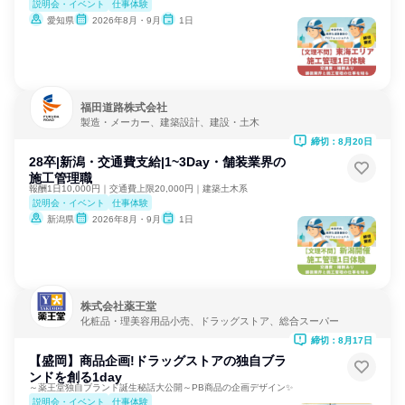
説明会・イベント
仕事体験
愛知県
2026年8月・9月
1日
福田道路株式会社
製造・メーカー、建築設計、建設・土木
締切：8月20日
28卒|新潟・交通費支給|1~3Day・舗装業界の
施工管理職
報酬1日10,000円｜交通費上限20,000円｜建築土木系
説明会・イベント
仕事体験
新潟県
2026年8月・9月
1日
株式会社薬王堂
化粧品・理美容用品小売、ドラッグストア、総合スーパー
締切：8月17日
【盛岡】商品企画!ドラッグストアの独自ブラ
ンドを創る1day
～薬王堂独自ブランド誕生秘話大公開～PB商品の企画デザイン✨
説明会・イベント
仕事体験