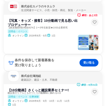
株式会社カメラのキタムラ
生活関連サービス、小売・卸売・商社、製造・メーカー
締切：あと2日
【写真・キッズ・接客】10分動画で見る思い出
プロデューサー
【家賃補助8割/有給92%】1〜3年生歓迎★10分企業研究
説明会・イベント
オンライン
2026年8月・9月
1日
条件を保存して新着募集を
受け取る
受け取りましょう
株式会社鴻池組
建築設計、建設・土木、不動産
締切：8月31日
【10分動画】さくっと建設業界セミナー!
建設業のリアルとものづくりの醍醐味に触れる1日
説明会・イベント
仕事体験
オンライン
2026年8月・9月・10月・11月・12月
1日