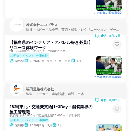
この企業の類似募集
株式会社エコプラス
玩具・ホビー用品小売、芸術・娯楽・レクリエーション、ゲーム
制作・販売
締切：8月17日
【福島県のインテリア・アパレル好き必見!】
リユース体験ワーク
28・29卒向け✨「売れた！」の感覚にハマる！
説明会・イベント
仕事体験
福島県
2026年8月・9月・10月・11月
1日
この企業の類似募集
福田道路株式会社
製造・メーカー、建築設計、建設・土木
締切：8月20日
28卒|東北・交通費支給|1~3Day・舗装業界の
施工管理職
参加費1日10,000円／交通費上限20,000円／学部不問
説明会・イベント
仕事体験
宮城県
2026年8月・9月
1日