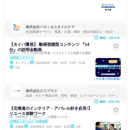
株式会社ベネッセスタイルケア
生活関連サービス、看護・介護、福祉・独立行政法人・NGO・N
PO
締切：8月31日
【タイパ重視】 動画視聴型コンテンツ 『14
分』の説明会動画
業界トップクラスの給与水準★いつでもどこでも何度でも視聴可能
説明会・イベント
オンライン
2026年8月・9月・10月・11月・12月
1日
この企業の類似募集
株式会社エコプラス
玩具・ホビー用品小売、芸術・娯楽・レクリエーション、ゲーム
制作・販売
締切：8月17日
【北海道のインテリア・アパレル好き必見!】
リユース体験ワーク
28・29卒向け✨「売れた！」の感覚にハマる！
説明会・イベント
仕事体験
北海道
2026年8月・9月・10月・11月
1日