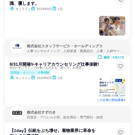
識、覆します。
オンライン
2025年9月
1日
株式会社スタッフサービス・ホールディングス
人事コンサルティング、人材派遣・職業紹介、人事・人材サービ
ス
締切：8月27日
8/31月開催✨キャリアカウンセリング仕事体験!
90分×オンラインで仕事にも活きる「聞く力」を習得✨
説明会・イベント
仕事体験
オンライン
2026年8月
1日
この企業の類似募集
株式会社すずのき
百貨店・アパレル小売、総合商社・専門商社・卸売
【1day】伝統をぶち壊せ。着物業界に革命を