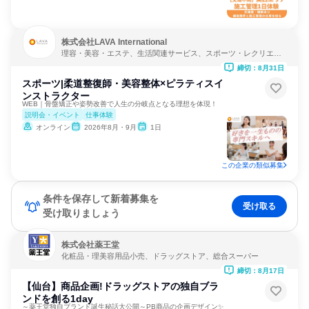
株式会社LAVA International
理容・美容・エステ、生活関連サービス、スポーツ・レクリエー
ション
締切：8月31日
スポーツ|柔道整復師・美容整体×ピラティスイ
ンストラクター
WEB｜骨盤矯正や姿勢改善で人生の分岐点となる理想を体現！
説明会・イベント
仕事体験
オンライン
2026年8月・9月
1日
この企業の類似募集
条件を保存して新着募集を
受け取る
受け取りましょう
株式会社薬王堂
化粧品・理美容用品小売、ドラッグストア、総合スーパー
締切：8月17日
【仙台】商品企画!ドラッグストアの独自ブラ
ンドを創る1day
～薬王堂独自ブランド誕生秘話大公開～PB商品の企画デザイン✨