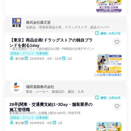
株式会社薬王堂
化粧品・理美容用品小売、ドラッグストア、総合スーパー
締切：8月17日
【東京】商品企画!ドラッグストアの独自ブラ
ンドを創る1day
～薬王堂独自ブランド誕生秘話大公開～PB商品の企画デザイン✨
説明会・イベント
仕事体験
東京都
2026年8月・9月・10月
1日
この企業の類似募集
福田道路株式会社
製造・メーカー、建築設計、建設・土木
締切：8月20日
28卒|関東・交通費支給|1~3Day・舗装業界の
施工管理職
参加費1日10,000円｜交通費上限20,000円｜学部不問
説明会・イベント
仕事体験
東京都
2026年8月・9月
1日