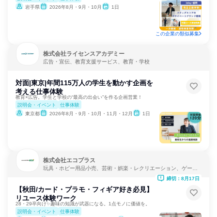
岩手県
2026年8月・9月・10月
1日
この企業の類似募集
株式会社ライセンスアカデミー
広告・宣伝、教育支援サービス、教育・学校
対面|東京|年間115万人の学生を動かす企画を
考える仕事体験
教育×広告。学生と学校の“最高の出会い”を作る企画営業！
説明会・イベント
仕事体験
東京都
2026年8月・9月・10月・11月・12月
1日
株式会社エコプラス
玩具・ホビー用品小売、芸術・娯楽・レクリエーション、ゲーム
制作・販売
締切：8月17日
【秋田/カード・プラモ・フィギア好き必見】
リユース体験ワーク
28・29卒向け✨趣味の知識が武器になる。1点モノに価値を。
説明会・イベント
仕事体験