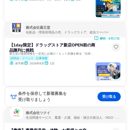
株式会社薬王堂
化粧品・理美容用品小売、ドラッグストア、総合スーパー
締切：8月17日
【1day限定】ドラッグストア新店OPEN前の商
品陳列に挑戦
薬王堂の最新情報を一足先にお届け！ヒット店舗を創る「仕掛け」
説明会・イベント
仕事体験
岩手県
2026年8月
1日
条件を保存して新着募集を
受け取る
受け取りましょう
株式会社ツクイ
生活関連サービス、看護・介護、福祉・独立行政法人・NGO・N
PO