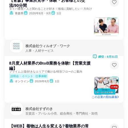
【青森】事業所見学・体験・お客様との交
流/90分間
タイパ重視！人と関わることが好き！地域に貢献したい！方向け
青森県
2026年8月・9月
1日
株式会社ウィルオブ・ワーク
人事・人材サービス
締切：8月31日
8月度人材業界のBtoB業務を体験!【営業支援
編】
プライム上場/好きなエリアで働ける/特別フローのご案内
説明会・イベント
仕事体験
オンライン
2026年8月
1日
この企業の類似募集
株式会社すずのき
百貨店・アパレル小売、総合商社・専門商社・卸売
【WEB】着物は人生を変える?着物業界の常