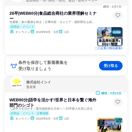
総合商社・専門商社・卸売、食品・飲料メーカー
締切：8月7日
28卒|WEB60分|食品総合商社の業界理解セミナ
ー
先着順｜食の裏側を知る｜仕事内容・キャリア・福利厚生も紹介！
説明会・イベント
オンライン
2026年8月・9月
1日
この企業の類似募集
条件を保存して新着募集を
受け取る
受け取りましょう
株式会社イシイ
畜産業
締切：9月23日
WEB90分|語学を活かす!世界と日本を繋ぐ海外
部門のシゴト
＼語学力を活かす／最先端技術を日本へ！25卒新入社員と語る
説明会・イベント
仕事体験
オンライン
2026年8月・9月
1日