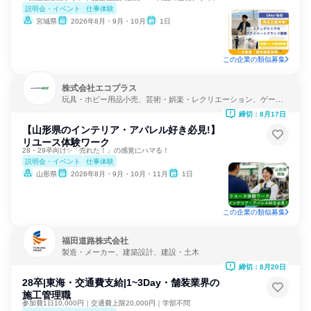
説明会・イベント
仕事体験
宮城県
2026年8月・9月・10月
1日
この企業の類似募集
株式会社エコプラス
玩具・ホビー用品小売、芸術・娯楽・レクリエーション、ゲーム
制作・販売
締切：8月17日
【山形県のインテリア・アパレル好き必見!】
リユース体験ワーク
28・29卒向け✨「売れた！」の感覚にハマる！
説明会・イベント
仕事体験
山形県
2026年8月・9月・10月・11月
1日
この企業の類似募集
福田道路株式会社
製造・メーカー、建築設計、建設・土木
締切：8月20日
28卒|東海・交通費支給|1~3Day・舗装業界の
施工管理職
参加費1日10,000円｜交通費上限20,000円｜学部不問