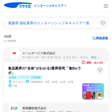
インターン
キャリア
＆
青森県 福祉業界のインターンシップ＆キャリア一覧
35件
関連度順
1〜35件目
エームサービス株式会社
ケータリング・フードサービス、レストラン・カフェ、食品・飲
料メーカー
締切：あと5日
食品業界の”全体”がわかる!業界研究「食Bizラ
ボ」
説明会・イベント
仕事体験
オンライン
2026年8月・9月・10月・11月・12月
1日
東海澱粉株式会社