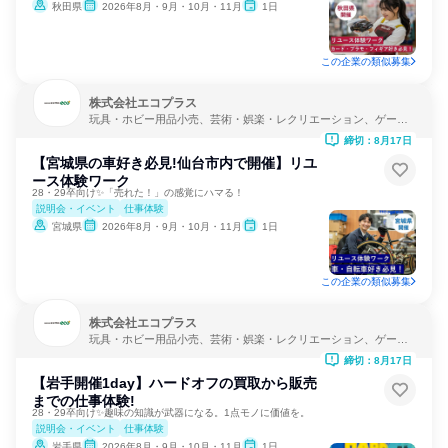
秋田県
2026年8月・9月・10月・11月
1日
この企業の類似募集
株式会社エコプラス
玩具・ホビー用品小売、芸術・娯楽・レクリエーション、ゲーム
制作・販売
締切：8月17日
【宮城県の車好き必見!仙台市内で開催】リユ
ース体験ワーク
28・29卒向け✨「売れた！」の感覚にハマる！
説明会・イベント
仕事体験
宮城県
2026年8月・9月・10月・11月
1日
この企業の類似募集
株式会社エコプラス
玩具・ホビー用品小売、芸術・娯楽・レクリエーション、ゲーム
制作・販売
締切：8月17日
【岩手開催1day】ハードオフの買取から販売
までの仕事体験!
28・29卒向け✨趣味の知識が武器になる。1点モノに価値を。
説明会・イベント
仕事体験
岩手県
2026年8月・9月・10月・11月
1日