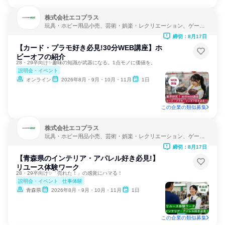
株式会社エコプラス
玩具・ホビー用品小売、芸術・娯楽・レクリエーション、ゲーム
制作・販売
締切：8月17日
【カード・プラモ好き必見!30分WEB講座】ホ
ビーオフの紹介
28・29卒向け✨趣味の知識が武器になる。1点モノに価値を。
説明会・イベント
オンライン
2026年8月・9月・10月・11月
1日
この企業の類似募集
株式会社エコプラス
玩具・ホビー用品小売、芸術・娯楽・レクリエーション、ゲーム
制作・販売
締切：8月17日
【青森県のインテリア・アパレル好き必見!】
リユース体験ワーク
28・29卒向け✨「売れた！」の感覚にハマる！
説明会・イベント
仕事体験
青森県
2026年8月・9月・10月・11月
1日
この企業の類似募集