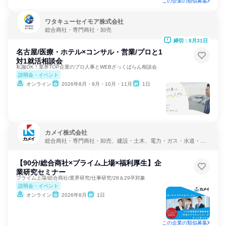
この企業の類似募集
ワタキューセイモア株式会社
総合商社・専門商社・卸売
締切：8月31日
名古屋/医療・ホテル×コンサル・営業/プロと1
対1就活相談会
私服OK！業界TOP企業のプロ人事とWEBざっくばらん相談会
説明会・イベント
オンライン
2026年8月・9月・10月・11月
1日
カメイ株式会社
総合商社・専門商社・卸売、建設・土木、電力・ガス・水道・エ
ネルギー
【90分/総合商社×プライム上場×福利厚生】企
業研究セミナー
プライム上場/総合商社/業界研究/仕事研究/28＆29卒対象
説明会・イベント
オンライン
2026年8月
1日
この企業の類似募集