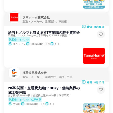
タマホーム株式会社
製造・メーカー、建築設計、不動産
締切：8月31日
給与もノルマも答えます!営業職の若手質問会
不動産・ハウスメーカーの営業職って？WEBで解説！
説明会・イベント
オンライン
2026年8月・9月
1日
福田道路株式会社
製造・メーカー、建築設計、建設・土木
締切：8月20日
28卒|関西・交通費支給|1~3Day・舗装業界の
施工管理職
参加費1日10,000円｜交通費上限20,000円｜学部不問
説明会・イベント
仕事体験
大阪府
2026年8月・9月
1日