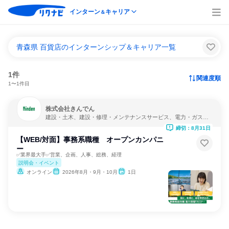
インターン
キャリア
＆
青森県 百貨店のインターンシップ＆キャリア一覧
1件
関連度順
1〜1件目
株式会社きんでん
建設・土木、建設・修理・メンテナンスサービス、電力・ガス・
水道・エネルギー
締切：8月31日
【WEB/対面】事務系職種 オープンカンパニ
ー
✅業界最大手✅営業、企画、人事、総務、経理
説明会・イベント
オンライン
2026年8月・9月・10月
1日