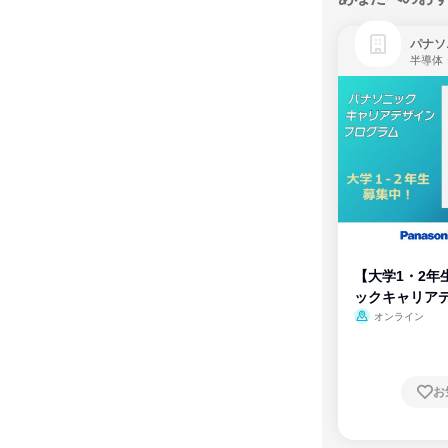
パナソ
半導体
【大学1・2年
ックキャリア
ム
オンライン
お