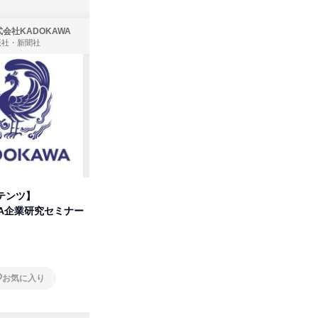
会社KADOKAWA
株式会社住まいず
版社・新聞社
製造・メーカー、建築設計
テンツ】
先着順・選考なし|注文住宅の総
【オンラ
WA企業研究セミナー
合職|会社説明会&社長座談会
業界の裏
明会
オンライン
オンラ
お気に入り
お気に入り