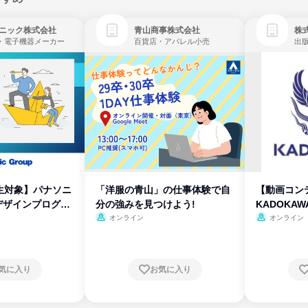
ニック株式会社
青山商事株式会社
株式
・電子機器メーカー
百貨店・アパレル小売
出
生対象】パナソニ
「洋服の青山」の仕事体験で自
【動画コン
デザインプログラ
分の強みを見つけよう!
KADOKA
オンライン
オンライン
気に入り
お気に入り