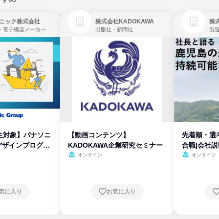
ニック株式会社
株式会社KADOKAWA
株
・電子機器メーカー
出版社・新聞社
製
生対象】パナソニ
【動画コンテンツ】
先着順・選
デザインプログラ
KADOKAWA企業研究セミナー
合職|会社
オンライン
オンライン
気に入り
お気に入り