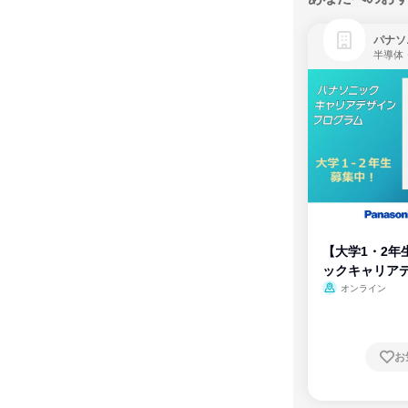
パナソ
半導体
【大学1・2年
ックキャリア
ム
オンライン
お