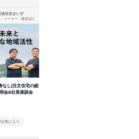
式会社住まいず
株式会社タカラトミー
造・メーカー、建築設計
製造・メーカー
考なし|注文住宅の総
タカラトミーグループの「アソ
人事の心
説明会&社長座談会
ビ」を学ぶ 1dayセミナー
の極意/
開
オンライン
オンラ
お気に入り
お気に入り